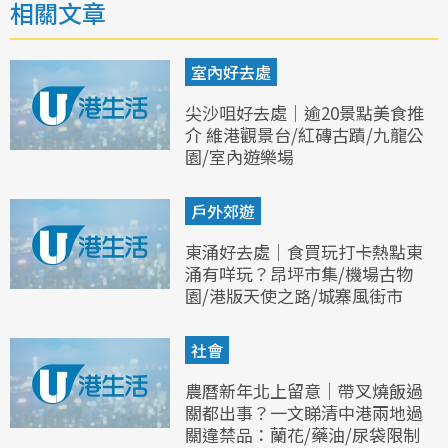
相關文章
室內好去處
尖沙咀好去處｜逾20景點美食推
介 維港觀景台/紅磚古蹟/九龍公
園/室內遊樂場
戶外郊遊
東涌好去處｜食買玩打卡熱點東
涌有咩玩？昂坪市集/機場古物
園/港版天使之路/城寨風街市
社會
農曆新年北上留意｜帶叉燒飯過
關都出事？一文睇清中港兩地過
關違禁品：蘭花/藥油/尿袋限制