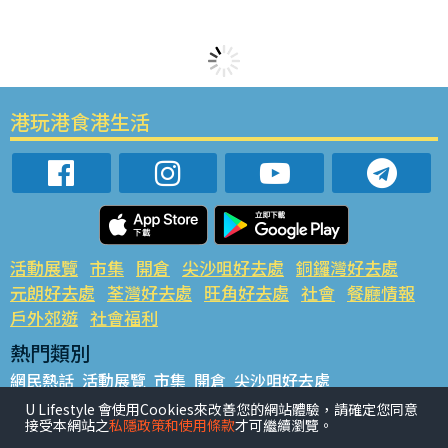
港玩港食港生活
活動展覽
市集
開倉
尖沙咀好去處
銅鑼灣好去處
元朗好去處
荃灣好去處
旺角好去處
社會
餐廳情報
戶外郊遊
社會福利
熱門類別
網民熱話
活動展覽
市集
開倉
尖沙咀好去處
銅鑼灣好去處
元朗好去處
荃灣好去處
旺角好去處
社會
U Lifestyle 會使用Cookies來改善您的網站體驗，請確定您同意
接受本網站之
私隱政策和使用條款
才可繼續瀏覽。
餐廳情報
戶外郊遊