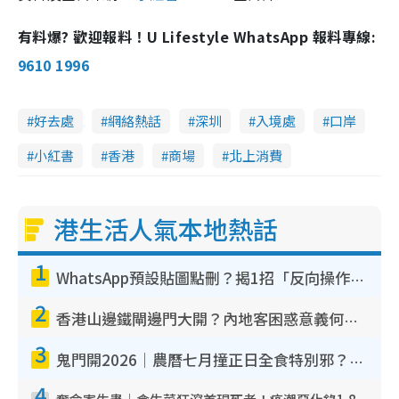
有料爆? 歡迎報料！U Lifestyle WhatsApp 報料專線:
9610 1996
好去處
網絡熱話
深圳
入境處
口岸
小紅書
香港
商場
北上消費
港生活人氣本地熱話
1
WhatsApp預設貼圖點刪？揭1招「反向操作」還原簡潔介面 附3步實測教學
2
香港山邊鐵閘邊門大開？內地客困惑意義何在！網民神回覆：呢種叫法理性防禦
3
鬼門開2026｜農曆七月撞正日全食特別邪？專家警告切忌做一事！揭4大禁忌+2招保平安
4