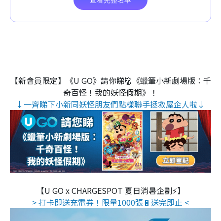
【新會員限定】《U GO》請你睇👹《蠟筆小新劇場版：千
奇百怪！我的妖怪假期》！
↓一齊睇下小新同妖怪朋友們點樣聯手拯救屋企人啦↓
【U GO x CHARGESPOT 夏日消暑企劃⚡】
> 打卡即送充電券！限量1000張🔋送完即止 <