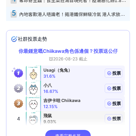
奪命寄生蟲｜食生菜狂瀉首現死者！疫潮惡化錄1.8萬宗病例 揭洗菜3大謬誤
5
內地客歎港人唔識老！揭港鐵保鮮級冷氣 港人求放過：咪投訴