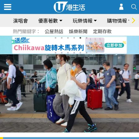
演唱會
優惠著數
玩樂情報
購物情報
熱門關鍵字：
公屋熱話
娛樂新聞
定期存款