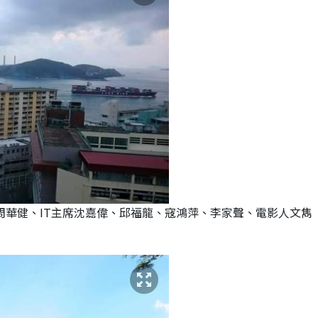
周華健、IT主席沈嘉偉、邱福龍、寇鴻萍、李家聲、電影人文雋