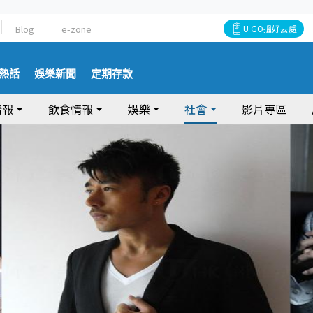
Blog
e-zone
U GO搵好去處
熱話
娛樂新聞
定期存款
情報
飲食情報
娛樂
社會
影片專區