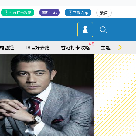
社群打卡攻略
商戶中心
下載 App
繁
简
周圍遊
18區好去處
香港打卡攻略
主題特集