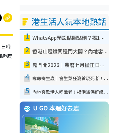
港生活人氣本地熱話
1
WhatsApp預設貼圖點刪？揭1招「反向操作」還原簡潔介面 附3步實測教學
日日喺
2
香港山邊鐵閘邊門大開？內地客困惑意義何在！網民神回覆：呢種叫法理性防禦
喺呢度
3
鬼門開2026｜農曆七月撞正日全食特別邪？專家警告切忌做一事！揭4大禁忌+2招保平安
4
奪命寄生蟲｜食生菜狂瀉首現死者！疫潮惡化錄1.8萬宗病例 揭洗菜3大謬誤
5
內地客歎港人唔識老！揭港鐵保鮮級冷氣 港人求放過：咪投訴
U GO 本週好去處