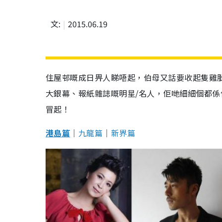
文:
2015.06.19
住屋邨嘅成日畀人睇唔起，伯母又話要收起隻雞
大銀幕、報紙雜誌嘅明星/名人，佢哋細細個都
冒起！
港島篇
│
九龍篇
│
新界篇