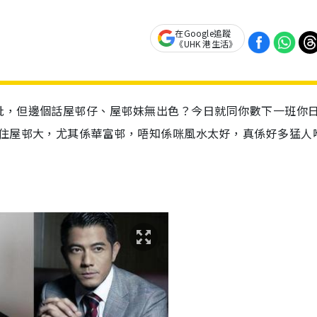
在Google追蹤
《UHK 港生活》
肶，但邊個話屋邨仔、屋邨妹無出色？今日就同你數下一班你
係住屋邨大，尤其係華富邨，唔知係咪風水太好，真係好多猛人