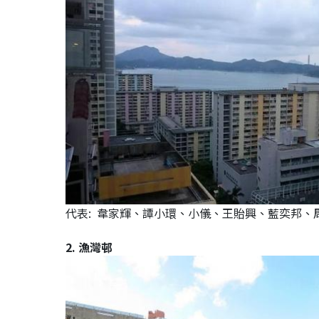
代表: 韋家輝、譚小環、小儀、王貽興、藍奕邦、
2. 漁灣邨