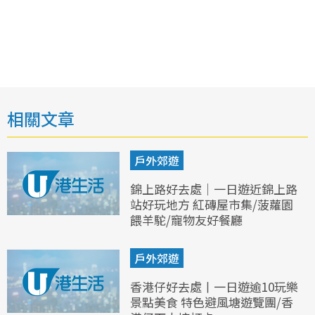
相關文章
戶外郊遊
錦上路好去處｜一日遊近錦上路
站好玩地方 紅磚屋市集/菠蘿園
餵羊駝/寵物友好餐廳
戶外郊遊
香港仔好去處丨一日遊逾10玩樂
景點美食 特色避風塘遊覽團/香