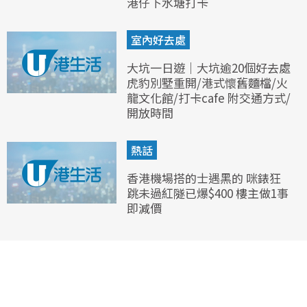
港仔下水塘打卡
室內好去處
大坑一日遊｜大坑逾20個好去處
虎豹別墅重開/港式懷舊麵檔/火
龍文化館/打卡cafe 附交通方式/
開放時間
熱話
香港機場搭的士遇黑的 咪錶狂
跳未過紅隧已爆$400 樓主做1事
即減價