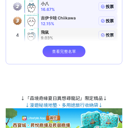
↓「森境奇緣夏日異想尋龍記」限定精品↓
↓漫遊秘境地墊、多用途旅行收納袋↓