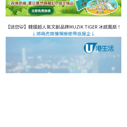
【送您🐯】韓國超人氣文創品牌MUZIK TIGER 冰感風扇！
↓將萌虎嘅慵懶療癒帶返屋企↓