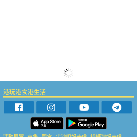
港玩港食港生活
活動展覽
市集
開倉
尖沙咀好去處
銅鑼灣好去處