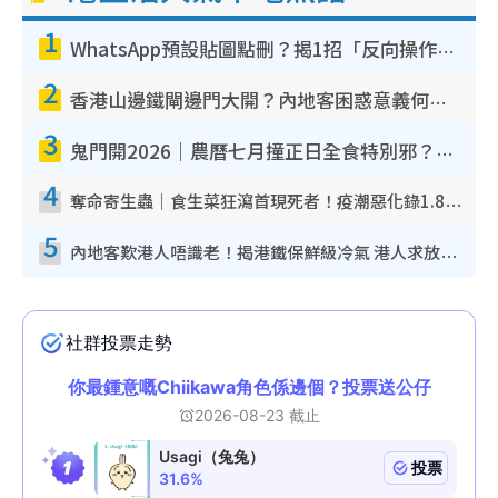
1
WhatsApp預設貼圖點刪？揭1招「反向操作」還原簡潔介面 附3步實測教學
2
香港山邊鐵閘邊門大開？內地客困惑意義何在！網民神回覆：呢種叫法理性防禦
3
鬼門開2026｜農曆七月撞正日全食特別邪？專家警告切忌做一事！揭4大禁忌+2招保平安
4
奪命寄生蟲｜食生菜狂瀉首現死者！疫潮惡化錄1.8萬宗病例 揭洗菜3大謬誤
5
內地客歎港人唔識老！揭港鐵保鮮級冷氣 港人求放過：咪投訴