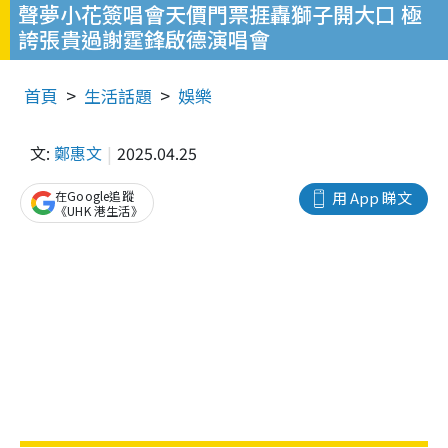
聲夢小花簽唱會天價門票捱轟獅子開大口 極
誇張貴過謝霆鋒啟德演唱會
首頁
生活話題
娛樂
文:
鄭惠文
2025.04.25
在Google追蹤
用 App 睇文
《UHK 港生活》