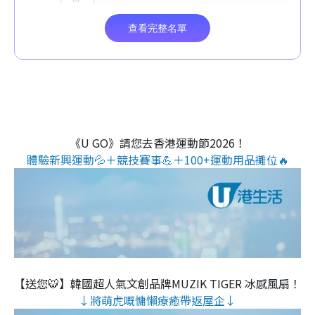
《U GO》請您去香港運動節2026！
體驗新興運動💦＋競技賽事💪＋100+運動用品攤位🔥
【送您🐯】韓國超人氣文創品牌MUZIK TIGER 冰感風扇！
↓將萌虎嘅慵懶療癒帶返屋企↓