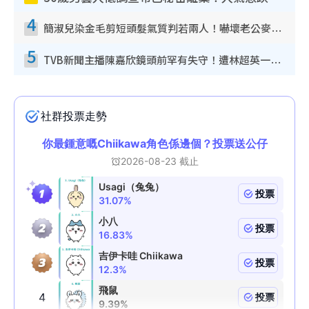
4
簡淑兒染金毛剪短頭髮氣質判若兩人！嚇壞老公麥大力都認唔出：「你做咩事？」
5
TVB新聞主播陳嘉欣鏡頭前罕有失守！遭林超英一句說話突襲嚇親當場大笑