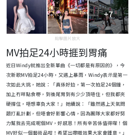
+7
點擊圖片放大
MV拍足24小時捱到胃痛
近日Windy就推出全新單曲《一切都是有原因的》，今
次新歌MV拍足24小時，又遇上暴雨，Windy表示是第一
次如此大挑，她說：「真係好攰，第一次拍足24個鐘，
加上冇咩點食嘢，到後尾胃到有少少頂唔住，但我都夾
硬撐住，唔想辜負大家！」她續說：「雖然遇上天氣問
題打亂計劃，但唔會好影響心情，因為團隊大家都好努
力幫我去完成呢個MV，好感恩！所有辛苦係值得㗎！個
MV好似一個藝術品咁！希望出嚟嘅效果大家會鍾意。」