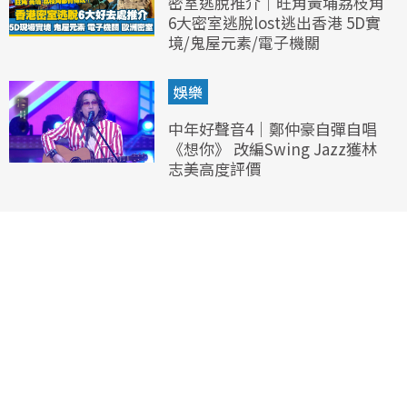
密室逃脫推介｜旺角黃埔荔枝角
6大密室逃脫lost逃出香港 5D實
境/鬼屋元素/電子機關
娛樂
中年好聲音4｜鄭仲豪自彈自唱
《想你》 改編Swing Jazz獲林
志美高度評價