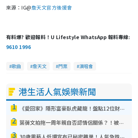
來源：IG@
詹天文官方後援會
有料爆? 歡迎報料！U Lifestyle WhatsApp 報料專線:
9610 1996
歌曲
詹天文
門票
演唱會
港生活人氣娛樂新聞
1
《愛回家》隱形富豪臥虎藏龍！盤點12位財氣逼人的有錢藝人：呢位靚女3億身家唔憂做
2
葉蒨文拍拖一周年親自否認情侶關係？！被質疑感情造假竟稱GM「普通同事」
3
30歲男藝人低調宣布已秘密離巢！人氣急跌變失蹤人口︰「這幾年過得並不容易」