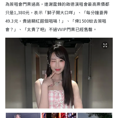
為簽唱會門票過高，連謝霆鋒的啟德演唱會最高票價都
只是1,380元，表示「獅子開大口咩」、「每分鐘要畀
49.3元，貴過睇紅館個唱喎！」、「俾1500蚊去簽唱
會？」、「太貴了吧」不過VVIP門票已經售罄。