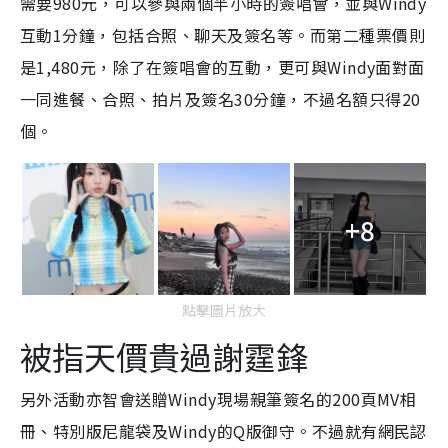
需要980元，可以參與兩個半小時的簽唱會，並與Windy
互動1分鐘，包括合照、聊天及簽名等。而第二種票價則
是1,480元，除了在簽唱會的互動，更可與Windy面對面
一同進餐、合照、拍片及簽名30分鐘，不過名額只得20
個。
+8
點擊圖片放大
被指天價貴過謝霆鋒
另外活動亦智會送贈Windy現場親筆簽名的200頁MV相
冊、特別版尼龍袋及Windy的Q版御守。不過就有網民認