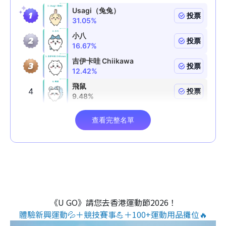
《U GO》請您去香港運動節2026！
體驗新興運動💦＋競技賽事💪＋100+運動用品攤位🔥