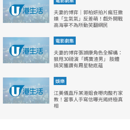
電影劇集
夫妻的博弈｜郭柏妍拍片瘋狂撒
嬌「生氣氣」反差萌！戲外開戰
高海寧不為所動笑翻網民
電影劇集
夫妻的博弈張頴康角色全解構：
狠甩30磅演「媽寶渣男」 肢體
搞笑獲讚有周星馳底蘊
娛樂
江美儀直斥某港姐食嘢肉酸冇家
教！當事人手寫信曝光揭終極真
相