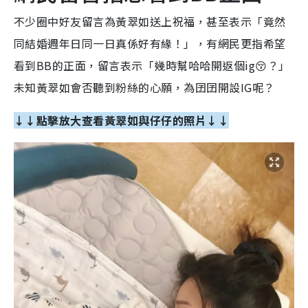
不少圈中好友留言為黃翠如送上祝福，甚至表示「竟然
同結婚週年日同一日真係好有緣！」，有網民更指希望
看到BB的正面，留言表示「幾時幫哈哈開返個ig😚？」
未知黃翠如會否聽到粉絲的心願，為囝囝開設IG呢？
↓↓點擊放大查看黃翠如與仔仔的照片↓↓