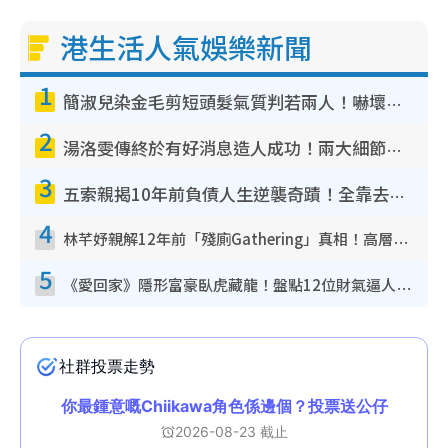
港生活人氣娛樂新聞
1
簡淑兒染金毛剪短頭髮氣質判若兩人！嚇壞老公麥大力都認唔出：「你做咩事？」
2
湯洛雯傳終於有好消息造人成功！兩大細節曝孕味極濃惹猜測：大肚婆先會咁！
3
五索親揭10年前負債人生逆襲奇蹟！全靠去一地方轉運後即遇上馬先生
4
林芊妤親解12年前「殘廁Gathering」真相！高層解約一句話重創尊嚴至今拒返TVB
5
《愛回家》隱形富豪臥虎藏龍！盤點12位財氣逼人的有錢藝人：呢位靚女3億身家唔憂做