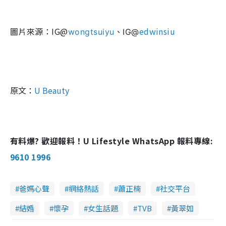
圖片來源：IG@
edwinsiu
wongtsuiyu
、IG@
原文：
U Beauty
有料爆? 歡迎報料！U Lifestyle WhatsApp 報料專線:
9610 1996
爸媽心聲
網絡熱話
蕭正楠
社交平台
結婚
懷孕
女生話題
TVB
黃翠如