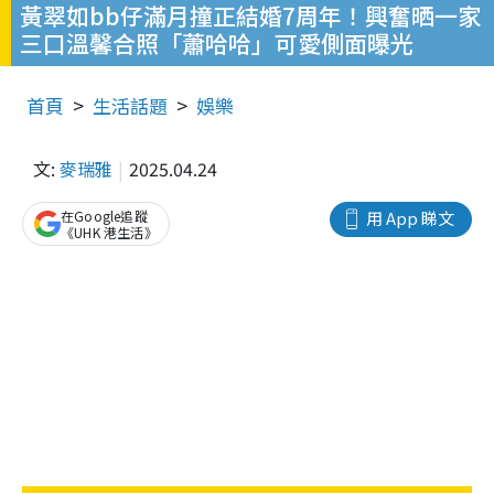
黃翠如bb仔滿月撞正結婚7周年！興奮晒一家
三口溫馨合照「蕭哈哈」可愛側面曝光
首頁
生活話題
娛樂
文:
麥瑞雅
2025.04.24
在Google追蹤
用 App 睇文
《UHK 港生活》