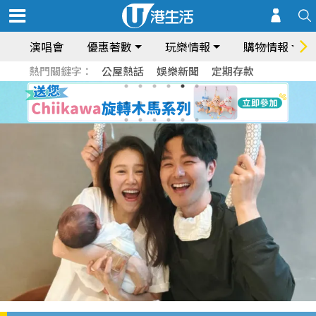
演唱會
優惠著數
玩樂情報
購物情報
熱門關鍵字：
公屋熱話
娛樂新聞
定期存款