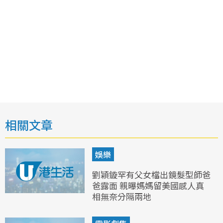
相關文章
娛樂
劉穎鏇罕有父女檔出鏡髮型師爸
爸露面 親曝媽媽留美國感人真
相無奈分隔兩地