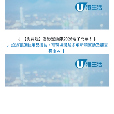
↓ 【免費送】香港運動節2026電子門票！↓
↓ 設過百運動用品攤位 / 可現場體驗多項新穎運動及觀賞
賽事🔥 ↓