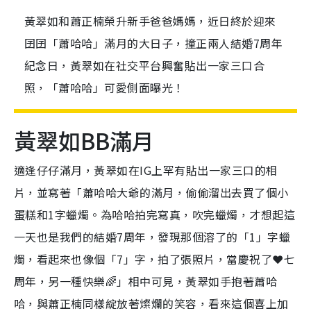
黃翠如和蕭正楠榮升新手爸爸媽媽，近日終於迎來
囝囝「蕭哈哈」滿月的大日子，撞正兩人結婚7周年
紀念日，黃翠如在社交平台興奮貼出一家三口合
照，「蕭哈哈」可愛側面曝光！
黃翠如BB滿月
適逢仔仔滿月，黃翠如在IG上罕有貼出一家三口的相
片，並寫著「蕭哈哈大爺的滿月，偷偷溜出去買了個小
蛋糕和1字蠟燭。為哈哈拍完寫真，吹完蠟燭，才想起這
一天也是我們的結婚7周年，發現那個溶了的「1」字蠟
燭，看起來也像個「7」字，拍了張照片，當慶祝了❤️七
周年，另一種快樂🌈」相中可見，黃翠如手抱著蕭哈
哈，與蕭正楠同樣綻放著燦爛的笑容，看來這個喜上加