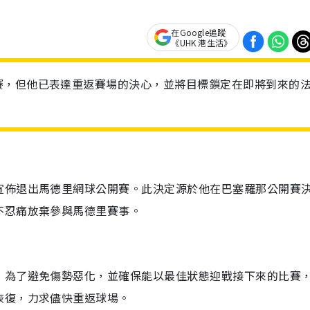
在Google追蹤
《UHK 港生活》
賽，但他已表達重返賽場的決心，並將目標鎖定在即將到來的
宣佈退出馬德里網球公開賽。此決定源於他在巴塞羅那公開賽
不忍痛放棄參與馬德里賽事。
，為了避免傷勢惡化，並確保能以最佳狀態迎戰接下來的比賽
恢復，力求儘快重返球場。