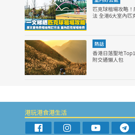
匹克球租場攻略！
法 全港6大室內匹
熱話
香港日落聖地Top
附交通懶人包
港玩港食港生活