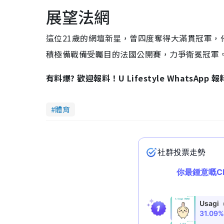
展望法網
這位21歲的網壇新星，曾四度奪得大滿貫冠軍
積極備戰備受矚目的法國公開賽，力爭衛冕冠軍
有料爆? 歡迎報料！U Lifestyle WhatsApp 
體育