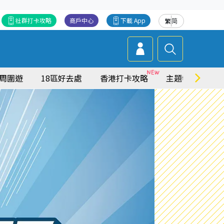
社群打卡攻略
商戶中心
下載 App
繁
简
周圍遊
18區好去處
香港打卡攻略
主題特集