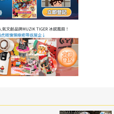
氣文創品牌MUZIK TIGER 冰感風扇！
萌虎嘅慵懶療癒帶返屋企↓