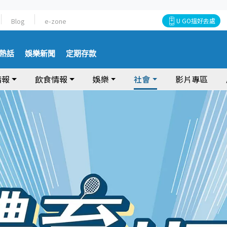
Blog
e-zone
U GO搵好去處
熱話
娛樂新聞
定期存款
情報
飲食情報
娛樂
社會
影片專區