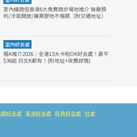
室內緩跑徑香港6大免費跑步場地推介 無需預
約/冷氣開放/專業膠地不傷膝（附交通地址）
室內好去處
唱K推介2026︱全港13大卡啦OK好去處！最平
$36起 日文K都有！(附地址+收費詳情)
元朗好去處
荃灣好去處
旺角好去處
社會