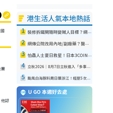
港生活人氣本地熱話
1
法國
裝修拆鐵閘隨時變賊人目標？網民揭2大關鍵用途：裝新式等於白裝？附新舊鐵閘分別
2
網傳公院改用內地/副廠藥？醫生拆解正副廠分別 揭4類人換藥隨時出事
3
怕蟲人士夏日救星！日本3COINS爆紅驅蟲神器$45起 1招「全程免觸碰」輕鬆搞定小強
4
立秋2026｜8月7日立秋進入「多事之秋」 3件事唔做得！專家教6招開運 清枱頭／銀包納氣接好運
決賽
5
颱風白海豚料周日襲浙江！經歷5次「眼牆置換」極罕見 成登陸內地最長途颱風
U GO 本週好去處
，他認