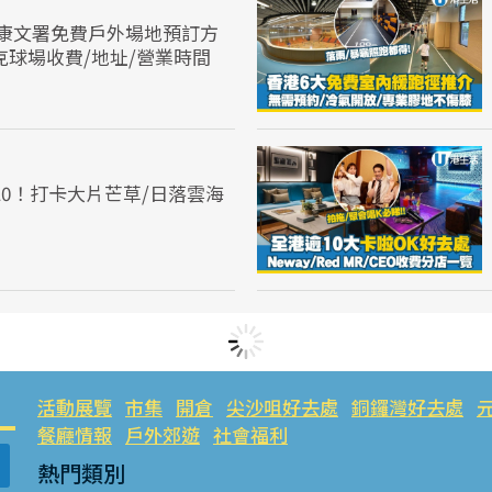
康文署免費戶外場地預訂方
克球場收費/地址/營業時間
10！打卡大片芒草/日落雲海
活動展覽
市集
開倉
尖沙咀好去處
銅鑼灣好去處
餐廳情報
戶外郊遊
社會福利
熱門類別