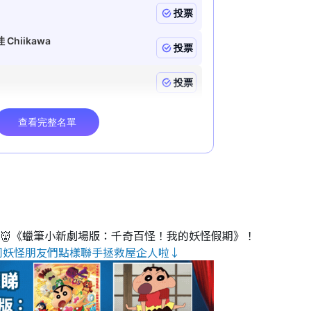
睇👹《蠟筆小新劇場版：千奇百怪！我的妖怪假期》！
同妖怪朋友們點樣聯手拯救屋企人啦↓