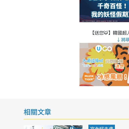
【送您🐯】韓國超人
↓將
相關文章
室內好去處