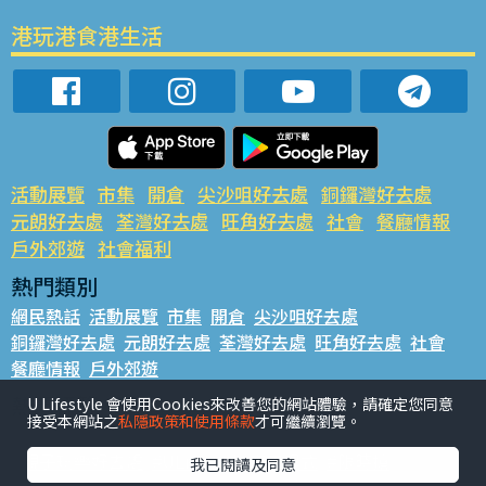
港玩港食港生活
活動展覽
市集
開倉
尖沙咀好去處
銅鑼灣好去處
元朗好去處
荃灣好去處
旺角好去處
社會
餐廳情報
戶外郊遊
社會福利
熱門類別
網民熱話
活動展覽
市集
開倉
尖沙咀好去處
銅鑼灣好去處
元朗好去處
荃灣好去處
旺角好去處
社會
餐廳情報
戶外郊遊
熱門標籤
U Lifestyle 會使用Cookies來改善您的網站體驗，請確定您同意
接受本網站之
私隱政策和使用條款
才可繼續瀏覽。
#UGO搵好去處
#人氣活動推介
#美食社群熱話
#親子玩樂好去處
#ULifestyle應用程式
#限時搶
我已閱讀及同意