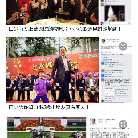
田少兩度上載飲麒麟啤照片，小心飲醉畀麒麟擊到！
田少話你知原來5歲小朋友真有其人！