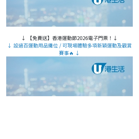
↓ 【免費送】香港運動節2026電子門票！↓
↓ 設過百運動用品攤位 / 可現場體驗多項新穎運動及觀賞
賽事🔥 ↓