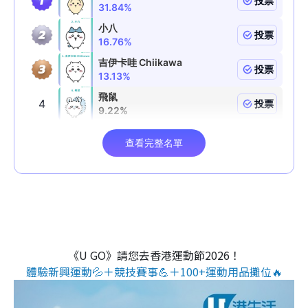
《U GO》請您去香港運動節2026！
體驗新興運動💦＋競技賽事💪＋100+運動用品攤位🔥