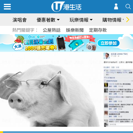
演唱會
優惠著數
玩樂情報
購物情報
熱門關鍵字：
公屋熱話
娛樂新聞
定期存款