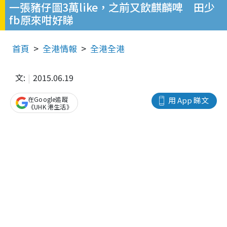
一張豬仔圖3萬like，之前又飲麒麟啤 田少
fb原來咁好睇
首頁
全港情報
全港全港
文:
2015.06.19
在Google追蹤
用 App 睇文
《UHK 港生活》