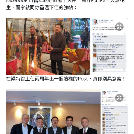
Facebook 自舊年就好似著了火咁，瘋狂呃Like，大派花
生，而家就同你重溫下佢的強帖：
在梁特首上任兩周年出一個這樣的Post，真係別具意義！