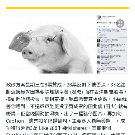
政改方案星期三在8票贊成，28票反對下被否決，33名建
制派議員就因為要等埋劉皇發 (發叔) 而在表決期間離場，
搞到趕唔切投票，變相棄權，呢單懸案真相係點，小編就
答你唔到，不過乖乖坐低投了贊成票的田北俊 (田少) 就有
嘢講，佢當晚開動抽濕機，出了一幅豬仔圖片，再加句
Caption「邊有咁多陰謀論啊，主要係人蠢無藥醫」，成
功獲得超過3萬 Like 加6千幾個 shares，其實佢個