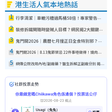
港生活人氣本地熱話
1
行李清潔｜車轆污糟過馬桶58倍！專家警告忌用酒精抹 教1招免污手除菌
2
裝修拆鐵閘隨時變賊人目標？網民揭2大關鍵用途：裝新式等於白裝？附新舊鐵閘分別
3
鬼門開2026｜農曆七月撞正日全食特別邪？專家警告切忌做一事！揭4大禁忌+2招保平安
4
鬼門開2026｜8.13鬼節禁忌 22件事唔做得！燒肉、刺身要少食？半夜勿吹口哨/打呢個電話
5
網傳公院改用內地/副廠藥？醫生拆解正副廠分別 揭4類人換藥隨時出事