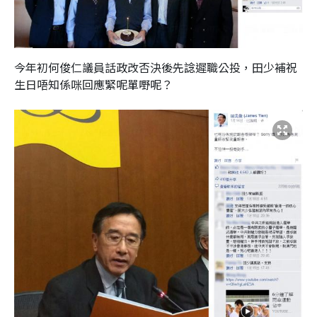
今年初何俊仁議員話政改否決後先諗遲職公投，田少補祝
生日唔知係咪回應緊呢單嘢呢？