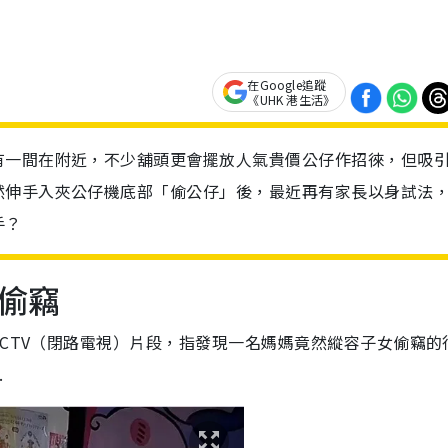
在Google追蹤
《UHK 港生活》
有一間在附近，不少舖頭更會擺放人氣貴價公仔作招徠，但吸
然伸手入夾公仔機底部「偷公仔」後，最近再有家長以身試法
手？
偷竊
CCTV（閉路電視）片段，指發現一名媽媽竟然縱容子女偷竊的
.