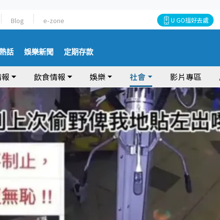
Blog
e-zone
U GO搵好去處
熱話
娛樂新聞
定期存款
情報
飲食情報
娛樂
社會
影片專區