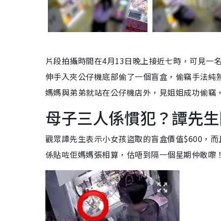
片段拍攝時間在4月13日晚上接近七時，可見一
伸手入夾公仔機底部偷了一個盲盒，偷竊手法純熟
媽媽與弟弟就站在公仔機店外，見姐姐成功偷竊
母子三人係慣犯？譚先生
觀眾譚先生表示小女孩盜取的盲盒價值$600，
係貼咗佢媽媽張相算，估唔到隔一個星期仲敢嚟