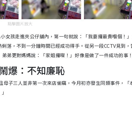
點擊圖片放大
名小女孩走進夾公仔舖內，第一句就說：「我要攞最貴嗰個！」
俐落，不到一分鐘時間已經成功得手。從另一段CCTV見到，
，弟弟更對媽媽說：「家姐攞㗎！」好像是做了一件成功的事
鬧爆：不知廉恥
而且母子三人並非第一次來店偷竊，今月初亦發生同類事件，「
！」