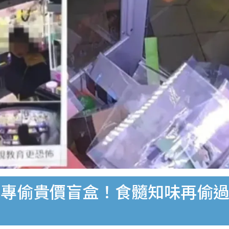
專偷貴價盲盒！食髓知味再偷過？