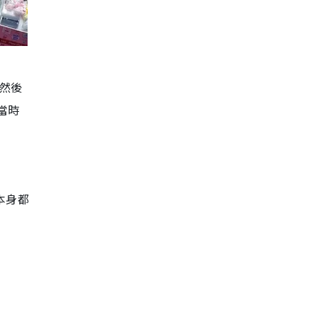
然後
當時
！
本身都