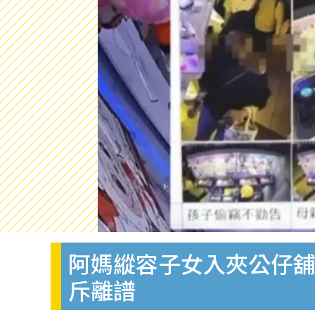
阿媽縱容子女入夾公仔舖
斥離譜