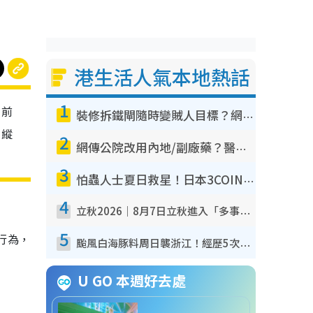
港生活人氣本地熱話
1
引前
裝修拆鐵閘隨時變賊人目標？網民揭2大關鍵用途：裝新式等於白裝？附新舊鐵閘分別
，縱
2
網傳公院改用內地/副廠藥？醫生拆解正副廠分別 揭4類人換藥隨時出事
3
怕蟲人士夏日救星！日本3COINS爆紅驅蟲神器$45起 1招「全程免觸碰」輕鬆搞定小強
4
立秋2026｜8月7日立秋進入「多事之秋」 3件事唔做得！專家教6招開運 清枱頭／銀包納氣接好運
5
行為，
颱風白海豚料周日襲浙江！經歷5次「眼牆置換」極罕見 成登陸內地最長途颱風
U GO 本週好去處