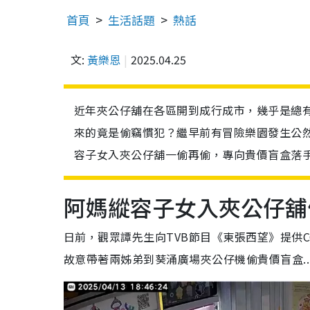
首頁
生活話題
熱話
文:
黃樂恩
2025.04.25
近年夾公仔舖在各區開到成行成市，幾乎是總
來的竟是偷竊慣犯？繼早前有冒險樂園發生公
容子女入夾公仔舖一偷再偷，專向貴價盲盒落
阿媽縱容子女入夾公仔舖
日前，觀眾譚先生向TVB節目《東張西望》提供
故意帶著兩姊弟到葵涌廣場夾公仔機偷貴價盲盒..