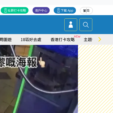
社群打卡攻略
商戶中心
下載 App
繁
简
周圍遊
18區好去處
香港打卡攻略
主題特集