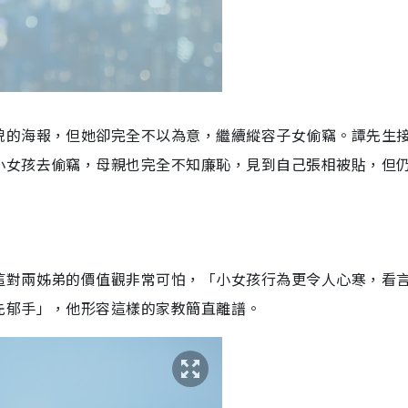
貌的海報，但她卻完全不以為意，繼續縱容子女偷竊。譚先生
小女孩去偷竊，母親也完全不知廉恥，見到自己張相被貼，但
這對兩姊弟的價值觀非常可怕，「小女孩行為更令人心寒，看
先郁手」，他形容這樣的家教簡直離譜。