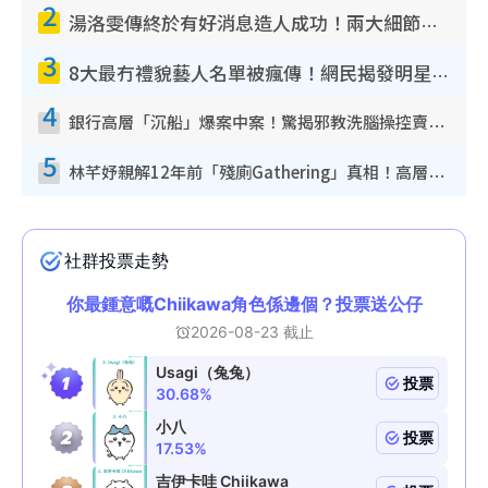
2
湯洛雯傳終於有好消息造人成功！兩大細節曝孕味極濃惹猜測：大肚婆先會咁！
3
8大最冇禮貌藝人名單被瘋傳！網民揭發明星真面目 一致數臭呢位係無品天花板？
4
銀行高層「沉船」爆案中案！驚揭邪教洗腦操控賣淫被吞600萬 幕後黑手講多錯多
5
林芊妤親解12年前「殘廁Gathering」真相！高層解約一句話重創尊嚴至今拒返TVB