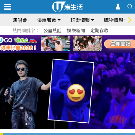
演唱會
優惠著數
玩樂情報
購物情報
熱門關鍵字：
公屋熱話
娛樂新聞
定期存款