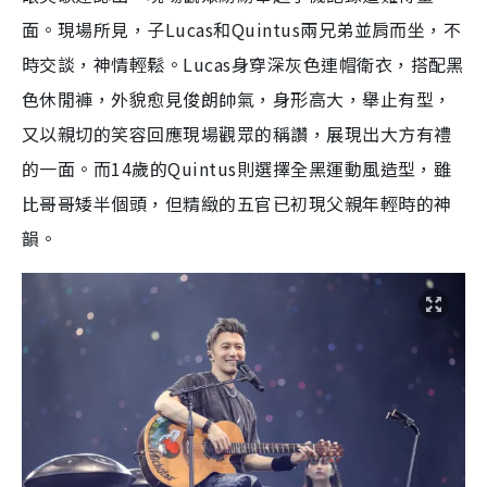
面。現場所見，子Lucas和Quintus兩兄弟並肩而坐，不
時交談，神情輕鬆。Lucas身穿深灰色連帽衛衣，搭配黑
色休閒褲，外貌愈見俊朗帥氣，身形高大，舉止有型，
又以親切的笑容回應現場觀眾的稱讚，展現出大方有禮
的一面。而14歲的Quintus則選擇全黑運動風造型，雖
比哥哥矮半個頭，但精緻的五官已初現父親年輕時的神
韻。