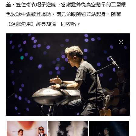
羞，笠住衛衣帽子避鏡。當謝霆鋒從高空懸吊的巨型銀
色波球中震撼登場時，兩兄弟跟隨觀眾站起身，隨著
《潛龍勿用》經典旋律一同哼唱。