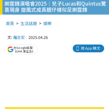
謝霆鋒演唱會2025｜兒子Lucas和Quintus驚
喜現身 旋風式成長靚仔樣似足謝霆鋒
首頁
生活話題
娛樂
文:
羅志宏
2025.04.26
在Google追蹤
用 App 睇文
《UHK 港生活》