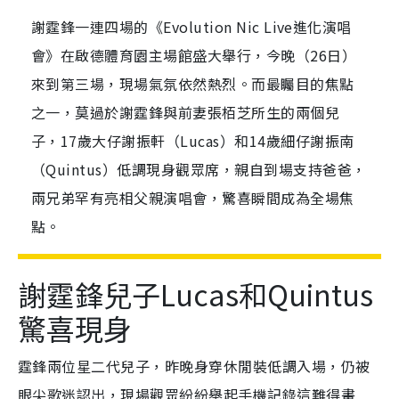
謝霆鋒一連四場的《Evolution Nic Live進化演唱
會》在啟德體育園主場館盛大舉行，今晚（26日）
來到第三場，現場氣氛依然熱烈。而最矚目的焦點
之一，莫過於謝霆鋒與前妻張栢芝所生的兩個兒
子，17歲大仔謝振軒（Lucas）和14歲細仔謝振南
（Quintus）低調現身觀眾席，親自到場支持爸爸，
兩兄弟罕有亮相父親演唱會，驚喜瞬間成為全場焦
點。
謝霆鋒兒子Lucas和Quintus
驚喜現身
霆鋒兩位星二代兒子，昨晚身穿休閒裝低調入場，仍被
眼尖歌迷認出，現場觀眾紛紛舉起手機記錄這難得畫