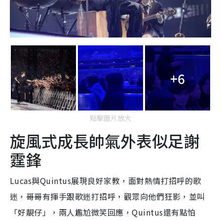
+6
點擊圖片放大
旋風式成長帥氣外表似足謝
霆鋒
Lucas與Quintus展現良好家教，面對熱情打招呼的歌
迷，哥哥有揮手跟歌迷打招呼，觀眾向他們狂影，並叫
「好靚仔」，兩人尷尬微笑回應，Quintus還有點怕