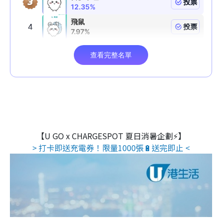
【U GO x CHARGESPOT 夏日消暑企劃⚡】
> 打卡即送充電券！限量1000張🔋送完即止 <