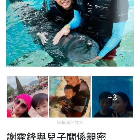
+3
點擊圖片放大
謝霆鋒與兒子關係親密