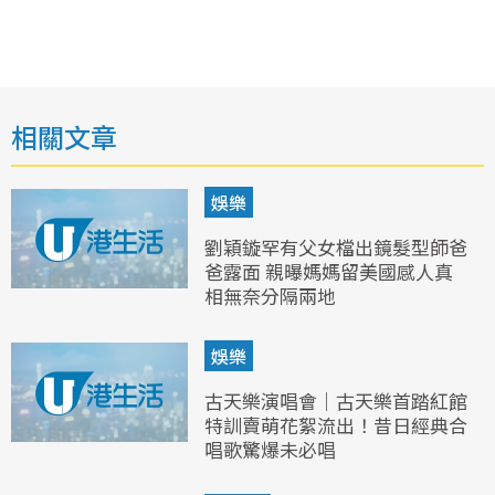
相關文章
娛樂
劉穎鏇罕有父女檔出鏡髮型師爸
爸露面 親曝媽媽留美國感人真
相無奈分隔兩地
娛樂
古天樂演唱會｜古天樂首踏紅館
特訓賣萌花絮流出！昔日經典合
唱歌驚爆未必唱