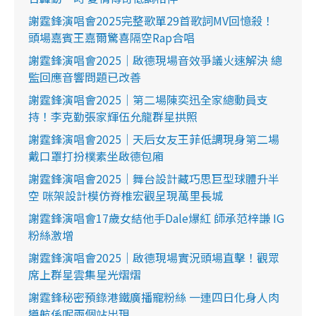
謝霆鋒演唱會2025完整歌單29首歌詞MV回憶殺！
頭場嘉賓王嘉爾驚喜隔空Rap合唱
謝霆鋒演唱會2025｜啟德現場音效爭議火速解決 總
監回應音響問題已改善
謝霆鋒演唱會2025｜第二場陳奕迅全家總動員支
持！李克勤張家輝伍允龍群星拱照
謝霆鋒演唱會2025｜天后女友王菲低調現身第二場
戴口罩打扮樸素坐啟德包廂
謝霆鋒演唱會2025｜舞台設計藏巧思巨型球體升半
空 咪架設計模仿脊椎宏觀呈現萬里長城
謝霆鋒演唱會17歲女結他手Dale爆紅 師承范梓謙 IG
粉絲激增
謝霆鋒演唱會2025｜啟德現場實況頭場直擊！觀眾
席上群星雲集星光熠熠
謝霆鋒秘密預錄港鐵廣播寵粉絲 一連四日化身人肉
導航係呢兩個站出現