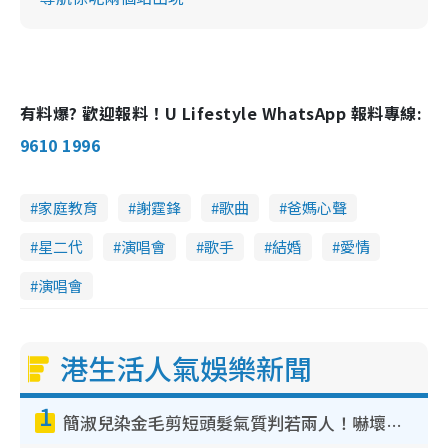
有料爆? 歡迎報料！U Lifestyle WhatsApp 報料專線:
9610 1996
家庭教育
謝霆鋒
歌曲
爸媽心聲
星二代
演唱會
歌手
結婚
愛情
演唱會
港生活人氣娛樂新聞
1
簡淑兒染金毛剪短頭髮氣質判若兩人！嚇壞老公麥大力都認唔出：「你做咩事？」