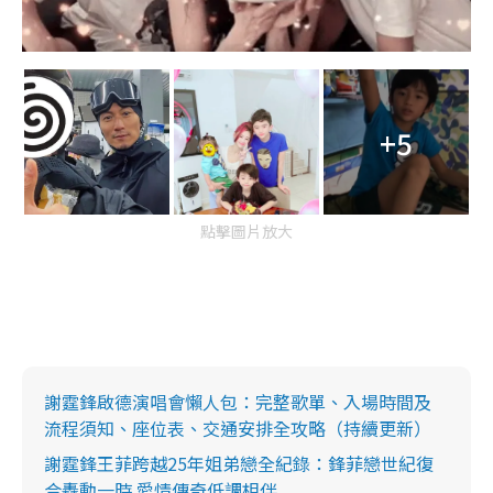
+5
點擊圖片放大
謝霆鋒啟德演唱會懶人包：完整歌單、入場時間及
流程須知、座位表、交通安排全攻略（持續更新）
謝霆鋒王菲跨越25年姐弟戀全紀錄：鋒菲戀世紀復
合轟動一時 愛情傳奇低調相伴