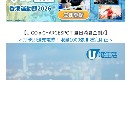
【U GO x CHARGESPOT 夏日消暑企劃⚡】
> 打卡即送充電券！限量1000張🔋送完即止 <