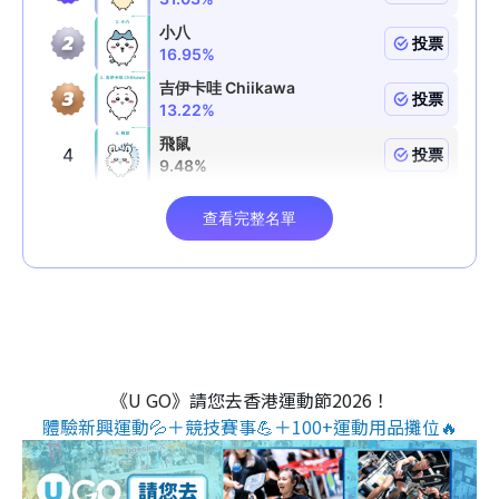
《U GO》請您去香港運動節2026！
體驗新興運動💦＋競技賽事💪＋100+運動用品攤位🔥