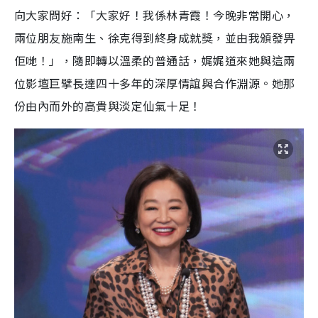
向大家問好：「大家好！我係林青霞！今晚非常開心，
兩位朋友施南生、徐克得到終身成就獎，並由我頒發畀
佢哋！」，隨即轉以溫柔的普通話，娓娓道來她與這兩
位影壇巨擘長達四十多年的深厚情誼與合作淵源。她那
份由內而外的高貴與淡定仙氣十足！