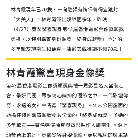
林青霞現年已70歲，一向駐顏有術保養得宜獲封
「大美人」。林青霞淡出娛樂園多年，昨晚
（4/27）竟然驚喜現身第43屆香港電影金像獎頒獎
典禮，以特別嘉賓身份頒發「終身成就獎」予她的
多年摯友施南生和徐克，凍齡美貌獲讚不似70歲！
林青霞驚喜現身金像獎
第43屆香港電影金像獎頒獎典禮一眾影星名人盛裝赴
會，爭妍鬥麗，眾多精心鋪排的環節之中，一代影壇傳
奇、永遠的女神林青霞「驚喜現身」。久未公開露面的
她擔任特別嘉賓頒發極具份量的「終身成就獎」予她的
多年摯友——著名導演徐克與電影製作人施南生 。踏上
頒獎台上的她，步履從容身姿優雅，更以親切的廣東話