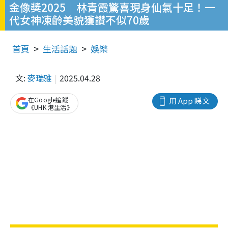
金像獎2025｜林青霞驚喜現身仙氣十足！一
代女神凍齡美貌獲讚不似70歲
首頁
生活話題
娛樂
文:
麥瑞雅
2025.04.28
在Google追蹤
用 App 睇文
《UHK 港生活》