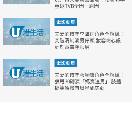
重返TVB全因一原因
電影劇集
夫妻的博弈李海銅角色全解構：
突破清純演男仔頭 妝容精心設
計刻意畫粗眼眉
電影劇集
夫妻的博弈張頴康角色全解構：
狠甩30磅演「媽寶渣男」 肢體
搞笑獲讚有周星馳底蘊