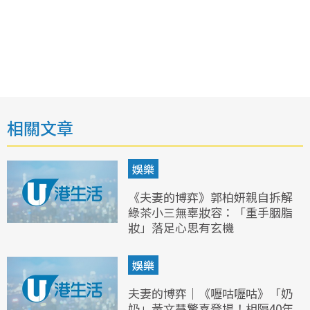
相關文章
娛樂
《夫妻的博弈》郭柏妍親自拆解
綠茶小三無辜妝容：「重手胭脂
妝」落足心思有玄機
娛樂
夫妻的博弈｜《嚦咕嚦咕》「奶
奶」黃文慧驚喜登場！相隔40年