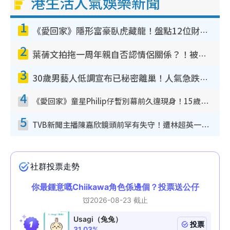
港生活人氣娛樂新聞
1
《愛回家》隱形富豪臥虎藏龍！盤點12位財氣逼人的有錢藝人：呢位靚女3億身家唔憂做
2
葉蒨文拍拖一周年親自否認情侶關係？！被質疑感情造假竟稱GM「普通同事」
3
30歲男藝人低調宣布已秘密離巢！人氣急跌變失蹤人口︰「這幾年過得並不容易」
4
《愛回家》童星Philip仔暫別幕前久違現身！15歲近況暴風長高蛻變帥氣少男
5
TVB新聞主播陳嘉欣鏡頭前罕有失守！遭林超英一句說話突襲嚇親當場大笑