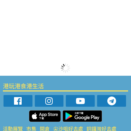
港玩港食港生活
活動展覽
市集
開倉
尖沙咀好去處
銅鑼灣好去處