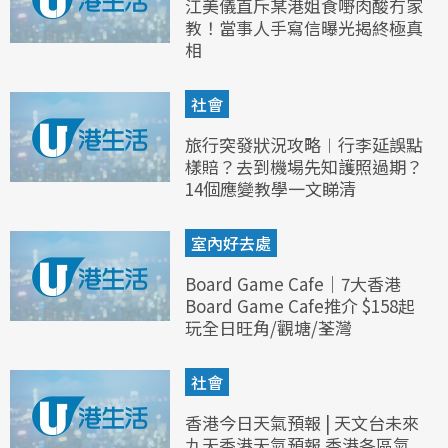
江美儀直斥某港姐食嘢肉酸冇家
教！當事人手寫信曝光揭終極真
相
社會
旅行突發狀況攻略︱行李延誤點
樣賠？去到機場先知護照過期？
14個應變教學一文睇清
室內好去處
Board Game Cafe｜7大香港
Board Game Cafe推介 $158起
玩全日旺角/觀塘/荃灣
社會
香港今日天氣預報 | 天文台未來
九天香港天氣預報 香港各區氣