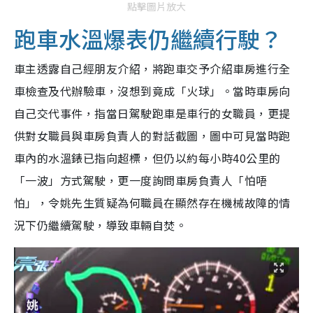
點擊圖片放大
跑車水溫爆表仍繼續行駛？
車主透露自己經朋友介紹，將跑車交予介紹車房進行全
車檢查及代辦驗車，沒想到竟成「火球」。當時車房向
自己交代事件，指當日駕駛跑車是車行的女職員，更提
供對女職員與車房負責人的對話截圖，圖中可見當時跑
車內的水溫錶已指向超標，但仍以約每小時40公里的
「一波」方式駕駛，更一度詢問車房負責人「怕唔
怕」，令姚先生質疑為何職員在顯然存在機械故障的情
況下仍繼續駕駛，導致車輛自焚。