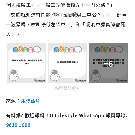
個人楂架車」、「驗車點解會揸左上屯門公路？」、
「交嚟就知道有問題 你仲搵個職員上屯公？」、「部車
一波緊喎，咁叫停低左架車？」和「呢啲車房真係害死
人」。
+6
點擊圖片放大
來源：
東張西望
有料爆? 歡迎報料！U Lifestyle WhatsApp 報料專線:
9610 1996