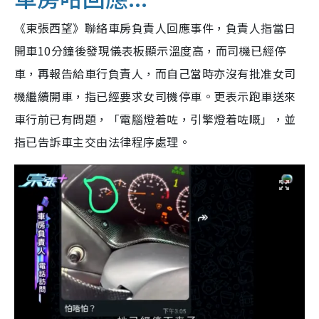
《東張西望》聯絡車房負責人回應事件，負責人指當日
開車10分鐘後發現儀表板顯示溫度高，而司機已經停
車，再報告給車行負責人，而自己當時亦
沒有批准女司
機繼續開車，指已經要求女司機停車。更表示跑車送來
車行前已有問題，「電腦燈
着
咗，引擎燈
着
咗嘅」，並
指已告訴車主交由法律程序處理。