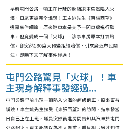
早前屯門公路一輛正在行駛的超級跑車突然陷入火
海，車尾更被完全燒毀！車主姚先生《東張西望》
透露事件細節，原來跑車本是交予一間車房進行驗
車，但竟變成一個「火球」。涉事車房原本打算賠
償，卻突然180度大轉變拒絕賠償，引來廣泛市民關
注，即睇下文了解事件經過！
屯門公路驚見「火球」！車
主現身解釋事發經過...
屯門公路早前出現一輛陷入火海的超級跑車，原來事有
蹊蹺！
車主姚先生接受《東張西望》的訪問，指事發當
日自己正在上班，職員突然衝進房間告知其汽車於屯門
公路起火。車主起初以為不太嚴重，看見相片後才知道