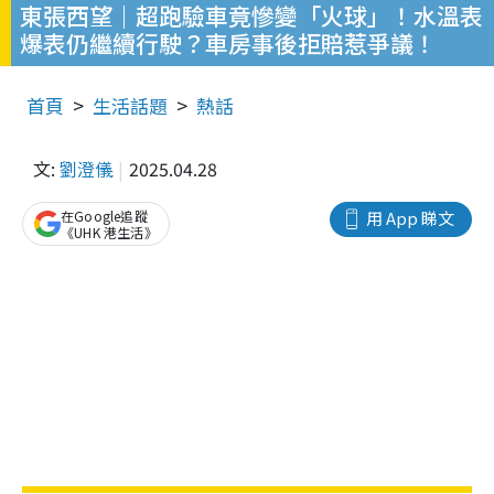
東張西望｜超跑驗車竟慘變「火球」！水溫表
爆表仍繼續行駛？車房事後拒賠惹爭議！
首頁
生活話題
熱話
文:
劉澄儀
2025.04.28
在Google追蹤
用 App 睇文
《UHK 港生活》