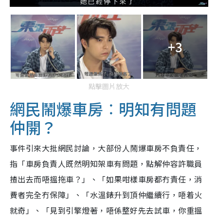
+3
點擊圖片放大
網民鬧爆車房︰明知有問題
仲開？
事件引來大批網民討論，大部份人鬧爆車房不負責任，
指「車房負責人既然明知架車有問題，點解仲容許職員
揸出去而唔搵拖車？」、「如果咁樣車房都冇責任，消
費者完全冇保障」、「水溫錶升到頂仲繼續行，唔着火
就奇」、「見到引擎燈著，唔係整好先去試車，你重搵