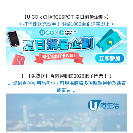
【U GO x CHARGESPOT 夏日消暑企劃⚡】
> 打卡即送充電券！限量1000張🔋送完即止 <
↓ 【免費送】香港運動節2026電子門票！↓
↓ 設過百運動用品攤位 / 可現場體驗多項新穎運動及觀賞
賽事🔥 ↓