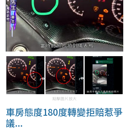
點擊圖片放大
車房態度180度轉變拒賠惹爭
議...