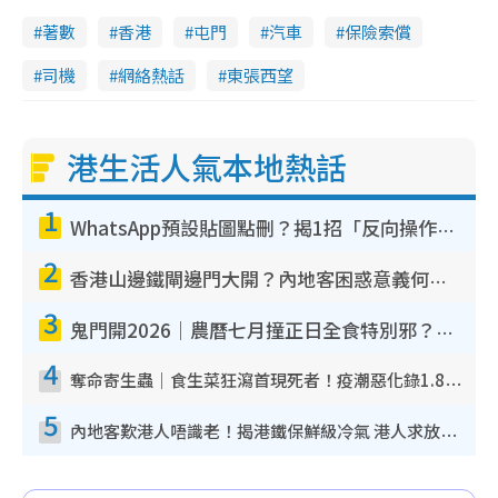
著數
香港
屯門
汽車
保險索償
司機
網絡熱話
東張西望
港生活人氣本地熱話
1
WhatsApp預設貼圖點刪？揭1招「反向操作」還原簡潔介面 附3步實測教學
2
香港山邊鐵閘邊門大開？內地客困惑意義何在！網民神回覆：呢種叫法理性防禦
3
鬼門開2026｜農曆七月撞正日全食特別邪？專家警告切忌做一事！揭4大禁忌+2招保平安
4
奪命寄生蟲｜食生菜狂瀉首現死者！疫潮惡化錄1.8萬宗病例 揭洗菜3大謬誤
5
內地客歎港人唔識老！揭港鐵保鮮級冷氣 港人求放過：咪投訴