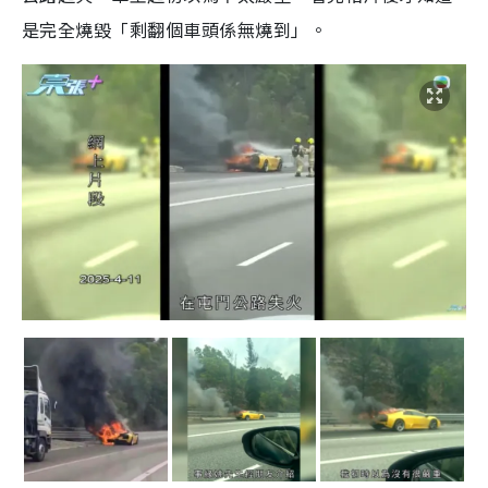
是完全燒毀「剩翻個車頭係無燒到」。