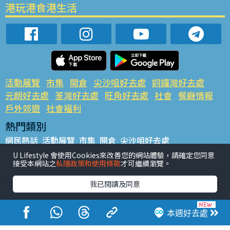
港玩港食港生活
活動展覽
市集
開倉
尖沙咀好去處
銅鑼灣好去處
元朗好去處
荃灣好去處
旺角好去處
社會
餐廳情報
戶外郊遊
社會福利
熱門類別
網民熱話
活動展覽
市集
開倉
尖沙咀好去處
銅鑼灣好去處
元朗好去處
荃灣好去處
旺角好去處
社會
U Lifestyle 會使用Cookies來改善您的網站體驗，請確定您同意
接受本網站之
私隱政策和使用條款
才可繼續瀏覽。
餐廳情報
戶外郊遊
熱門標籤
我已閱讀及同意
#UGO搵好去處
#人氣活動推介
#美食社群熱話
#親子玩樂好去處
#ULifestyle應用程式
#限時搶
本週好去處
#UJetso禮物放送
#ULifestyle商戶中心
#著數
#網絡熱話