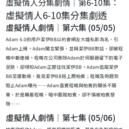
虛擬情人分集劇情｜第6-10集：
虛擬情人6-10集分集劇透
虛擬情人劇情｜第六集 (05/05)
Adam 6.0的用戶潔伊BB以約會網友大雄私影為名，引
Adam上線。Adam聞言緊張，並與潔伊BB對話，卻被程
晴中斷連線。程晴在公司刪除Adam於伺服器留下的電子
足跡，卻得知Adam正趕往找潔伊BB。Adam追蹤潔伊
BB至運動場，竟見潔伊BB搭上周柏賓；程晴及時趕到
阻止Adam曝光……Adam直覺程晴與柏賓的關係不簡
單，於是瞞着程晴，暗中跟蹤柏賓，卻不慎被柏賓發
現……
虛擬情人劇情｜第七集 (05/06)