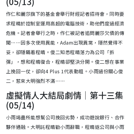
(05/13)
作仁和麗莎旗下的基金會舉行財經記者招待會，同時要
求程晴於控制室運用高超的電腦技術，助他們度過經濟
危機。記者會舉行之時，作仁被記者追問麗莎欠債的傳
聞……因多次使用異能，Adam出現異常，隱然覺得不
妥，卻隱瞞着程晴。俊二知悉程晴落力為公司「拆
彈」，想和程晴復合，程晴卻堅決分開。俊二想在事業
上挽回一仗，卻向4 Plus 1代表動粗。小雨過份關心俊
二，惹來大明強烈不滿……
虛擬情人大結局劇情｜第十三集
(05/14)
小雨竭盡所能想幫公司挽回劣勢，成功遊說銀行、合作
夥伴通融。大明託程晴勸小雨辭職，程晴返公司與小雨