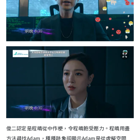
俊二認定是程晴從中作梗，令程晴飽受壓力。程晴用盡
方法尋找Adam，種種跡象卻顯示Adam是從虛擬空間