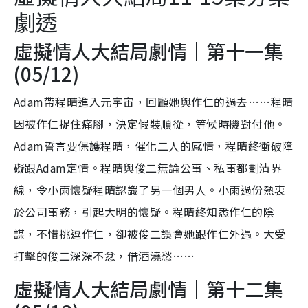
劇透
虛擬情人大結局劇情｜第十一集
(05/12)
Adam帶程晴進入元宇宙，回顧她與作仁的過去……程晴
因被作仁捉住痛腳，決定假裝順從，等候時機對付他。
Adam誓言要保護程晴，催化二人的感情，程晴終衝破障
礙跟Adam定情。程晴與俊二無論公事、私事都劃清界
線，令小雨懷疑程晴認識了另一個男人。小雨過份熱衷
於公司事務，引起大明的懷疑。程晴終知悉作仁的陰
謀，不惜挑逗作仁，卻被俊二誤會她跟作仁外遇。大受
打擊的俊二深深不忿，借酒澆愁……
虛擬情人大結局劇情｜第十二集