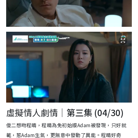
虛擬情人劇情｜
第三集 (04/30)
俊二想吻程晴，程晴為免初始版Adam被發現，只好就
範，惹Adam生氣，更無意中發動了異能。程晴好奇