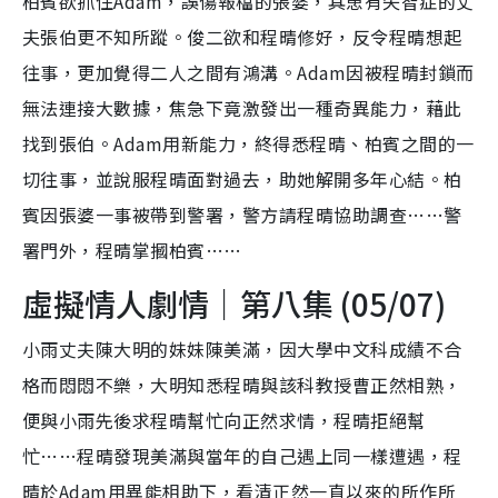
柏賓欲抓住Adam，誤傷報檔的張婆，其患有失智症的丈
夫張伯更不知所蹤。俊二欲和程晴修好，反令程晴想起
往事，更加覺得二人之間有鴻溝。Adam因被程晴封鎖而
無法連接大數據，焦急下竟激發出一種奇異能力，藉此
找到張伯。Adam用新能力，終得悉程晴、柏賓之間的一
切往事，並說服程晴面對過去，助她解開多年心結。柏
賓因張婆一事被帶到警署，警方請程晴協助調查……警
署門外，程晴掌摑柏賓……
虛擬情人劇情｜第八集 (05/07)
小雨丈夫陳大明的妹妹陳美滿，因大學中文科成績不合
格而悶悶不樂，大明知悉程晴與該科教授曹正然相熟，
便與小雨先後求程晴幫忙向正然求情，程晴拒絕幫
忙……程晴發現美滿與當年的自己遇上同一樣遭遇，程
晴於Adam用異能相助下，看清正然一直以來的所作所