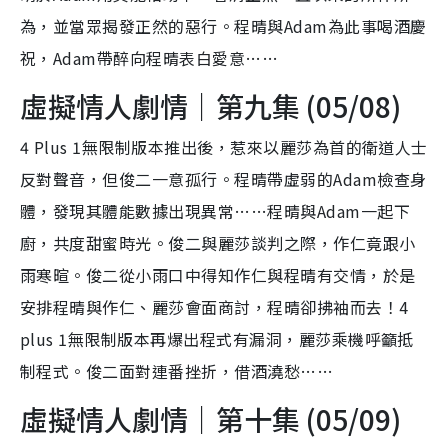
為，並當眾揭發正然的惡行。程晴與Adam為此事喝酒慶
祝，Adam帶醉向程晴表白愛意……
虛擬情人劇情｜第九集 (05/08)
4 Plus 1無限制版本推出後，惹來以麗莎為首的衛道人士
反對聲音，但俊二一意孤行。程晴帶虛弱的Adam檢查身
體，發現其體能數據出現異常……程晴與Adam一起下
廚，共度甜蜜時光。俊二與麗莎談判之際，作仁竟跟小
雨寒暄。俊二從小雨口中得知作仁與程晴有交情，於是
安排程晴與作仁、麗莎會面商討，程晴卻拂袖而去！4
plus 1無限制版本再爆出程式有漏洞，麗莎乘機呼籲抵
制程式。俊二面對連番挫折，借酒澆愁……
虛擬情人劇情｜第十集 (05/09)