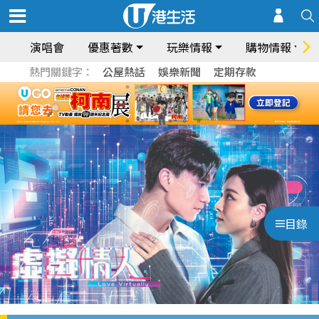
演唱會
優惠著數
玩樂情報
購物情報
熱門關鍵字：
公屋熱話
娛樂新聞
定期存款
目錄