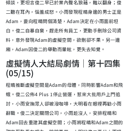
傾談，更坦言俊二早已於業內聲名狼藉，難以翻身；俊
二聽在耳內，惱羞成怒。小雨發現程晴身邊的男士正是
Adam，要向程晴問個清楚，Adam決定在小雨面前坦
白。俊二自暴自棄，趕走所有員工，更動手刪除公司資
料，意外發現Adam的虛擬空間，欲刪卻不果。另一邊
廂，Adam因俊二的舉動而暈眩，更失去知覺。
虛擬情人大結局劇情｜第十四集
(05/15)
程晴推斷虛擬空間是Adam的母體，同時影響Adam和飛
蛾。俊二公佈4 Plus 1停止營運，惹來大批用戶上門追
討，小雨安撫眾人卻被潑咖啡，大明看在眼裡再勸小雨
辭職。俊二決定關閉公司，小雨趁沒人，安排程晴和
Adam回去重建其虛擬空間；小雨將程晴和Adam之間的