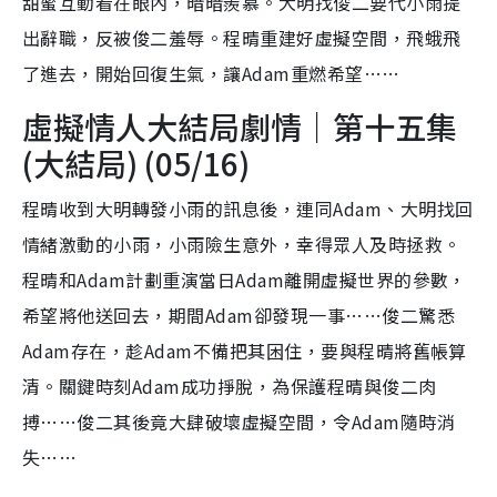
甜蜜互動看在眼內，暗暗羨慕。大明找俊二要代小雨提
出辭職，反被俊二羞辱。程晴重建好虛擬空間，飛蛾飛
了進去，開始回復生氣，讓Adam重燃希望……
虛擬情人大結局劇情｜第十五集
(大結局) (05/16)
程晴收到大明轉發小雨的訊息後，連同Adam、大明找回
情緒激動的小雨，小雨險生意外，幸得眾人及時拯救。
程晴和Adam計劃重演當日Adam離開虛擬世界的參數，
希望將他送回去，期間Adam卻發現一事……俊二驚悉
Adam存在，趁Adam不備把其困住，要與程晴將舊帳算
清。關鍵時刻Adam成功掙脫，為保護程晴與俊二肉
搏……俊二其後竟大肆破壞虛擬空間，令Adam隨時消
失……