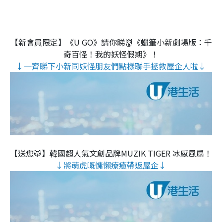
【新會員限定】《U GO》請你睇👹《蠟筆小新劇場版：千
奇百怪！我的妖怪假期》！
↓一齊睇下小新同妖怪朋友們點樣聯手拯救屋企人啦↓
【送您🐯】韓國超人氣文創品牌MUZIK TIGER 冰感風扇！
↓將萌虎嘅慵懶療癒帶返屋企↓