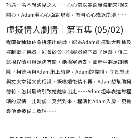
巧遇一名不想遇見之人……心心常以暴食後減肥來換取
關心，Adam着心心面對現實，怎料心心幾近崩潰……
虛擬情人劇情｜第五集 (05/02)
程晴從種種跡象拼湊出結論，認為Adam能連繫大數據及
控制電子儀器，卻會於公司伺服器留下電子足跡。俊二
試探程晴可與足跡有關，她搪塞過去，並暗中將足跡刪
除。柯德莉與Adam網上約會，Adam的提問，令她想起
與丈夫章諾文的相識，慨嘆婚後情不再，Adam想幫助柯
德莉，怎料最終引致她離家出走……Adam坦率表達對程
晴的感情，此時俊二突然到來，程晴推Adam入房，更擔
憂他會被俊二發現……