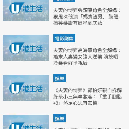
夫妻的博弈張頴康角色全解構：
狠甩30磅演「媽寶渣男」 肢體
搞笑獲讚有周星馳底蘊
電影劇集
夫妻的博弈高海寧角色全解構：
癌末人妻變女強人逆襲 演技晒
冷獲看好爭視后
娛樂
《夫妻的博弈》郭柏妍親自拆解
綠茶小三無辜妝容：「重手胭脂
妝」落足心思有玄機
娛樂