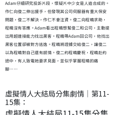
Adam仔細研究投訴片段，懷疑片中少女是人造合成的。
作仁向俊二伸出援手，但發現其公司伺服器有重大保安
問題，俊二不解決，作仁不會注資。俊二向程晴求助，
程晴沒有答應。Adam看出程晴想幫俊二和公司，主動提
出用超連接能力找出黑客。程晴帶Adam回公司，他找出
黑客位置卻被對方逃逸。程晴將證據交給俊二，讓俊二
以為程晴對自己還有感情。俊二約程晴慶祝，程晴赴約
途中，有人致電她要求見面，並似乎掌握程晴的痛
腳……
虛擬情人大結局分集劇情｜第11-
15集：
虛擬情人大結局11-15集分集