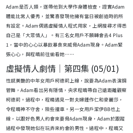
Adam是否人類，遂帶他到大學作身體檢查，證實Adam
體能比常人優秀，並驚喜發現他擁有當日被創造時的所
有設定。Adam偶遇虛擬情人程式用家，上網搜尋才得悉
自己是「大眾情人」。有三名女用戶不願轉會去4 Plus
1，當中的心心以暴飲暴食來威脅Adam現身。Adam緊
張心心，與程晴前往偷看她……
虛擬情人劇情｜第四集 (05/01)
性感美艷的中年女用戶柯德莉上線，說要為Adam表演鋼
管舞，Adam看出另有隱情，央求程晴帶自己遠距離觀察
柯德莉。過程中，程晴遇見一對夫婦鍾作仁和麥麗莎，
令程晴神不守舍，險些撞車。另一女用戶潔伊BB也上
線，以跟好色男人約會來要脅Adam現身，Adam於跟蹤
過程中發現她似在玩弄來約會的男性。過程中，程晴又