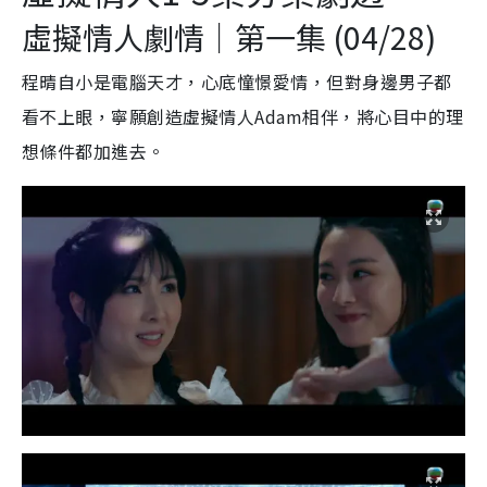
虛擬情人劇情｜第一集 (04/28)
程晴自小是電腦天才，心底憧憬愛情，但對身邊男子都
看不上眼，寧願創造虛擬情人Adam相伴，將心目中的理
想條件都加進去。