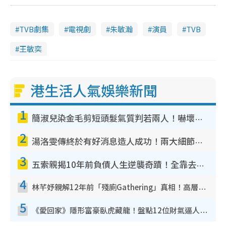
TVB劇集
電視劇
朱敏瀚
演員
TVB
王敏奕
港生活人氣娛樂新聞
1
簡淑兒染金毛剪短頭髮氣質判若兩人！嚇壞老公麥大力都認唔出：「你做咩事？」
2
湯洛雯傳終於有好消息造人成功！兩大細節曝孕味極濃惹猜測：大肚婆先會咁！
3
五索親揭10年前負債人生逆襲奇蹟！全靠去一地方轉運後即遇上馬先生
4
林芊妤親解12年前「殘廁Gathering」真相！高層解約一句話重創尊嚴至今拒返TVB
5
《愛回家》隱形富豪臥虎藏龍！盤點12位財氣逼人的有錢藝人：呢位靚女3億身家唔憂做