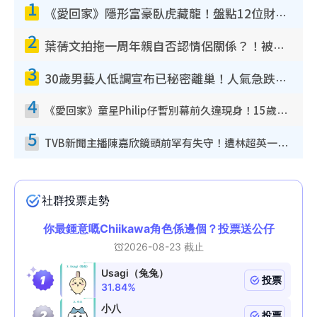
1
《愛回家》隱形富豪臥虎藏龍！盤點12位財氣逼人的有錢藝人：呢位靚女3億身家唔憂做
2
葉蒨文拍拖一周年親自否認情侶關係？！被質疑感情造假竟稱GM「普通同事」
3
30歲男藝人低調宣布已秘密離巢！人氣急跌變失蹤人口︰「這幾年過得並不容易」
4
《愛回家》童星Philip仔暫別幕前久違現身！15歲近況暴風長高蛻變帥氣少男
5
TVB新聞主播陳嘉欣鏡頭前罕有失守！遭林超英一句說話突襲嚇親當場大笑