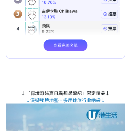
↓「森境奇緣夏日異想尋龍記」限定精品↓
↓漫遊秘境地墊、多用途旅行收納袋↓