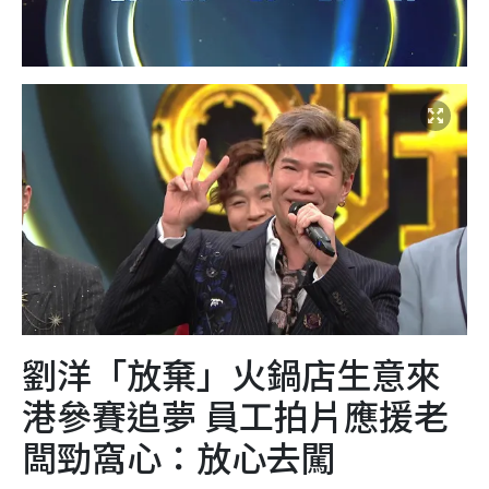
劉洋「放棄」火鍋店生意來
港參賽追夢 員工拍片應援老
闆勁窩心：放心去闖