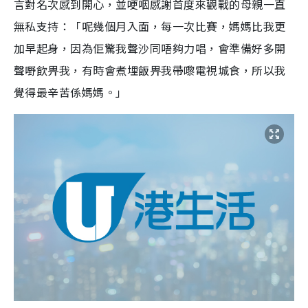
言對名次感到開心，並哽咽感謝首度來觀戰的母親一直
無私支持：「呢幾個月入面，每一次比賽，媽媽比我更
加早起身，因為佢驚我聲沙同唔夠力唱，會準備好多開
聲嘢飲畀我，有時會煮埋飯畀我帶嚟電視城食，所以我
覺得最辛苦係媽媽。」