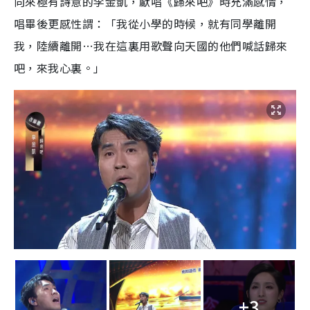
向來極有詩意的李金凱，獻唱《歸來吧》時充滿感情，
唱畢後更感性謂：「我從小學的時候，就有同學離開
我，陸續離開…我在這裏用歌聲向天國的他們喊話歸來
吧，來我心裏。」
+3