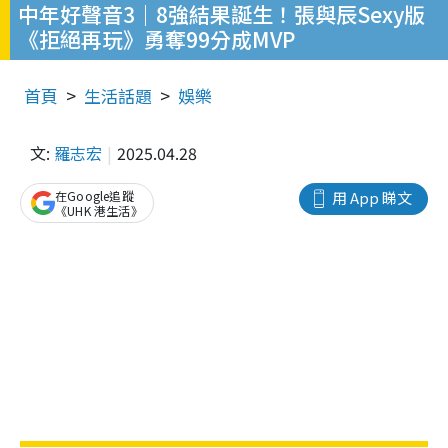
中年好聲音3｜8強結果誕生！張與辰Sexy版
《拒絕再玩》勇奪99分成MVP
首頁
生活話題
娛樂
文:
羅志宏
2025.04.28
在Google追蹤
用 App 睇文
《UHK 港生活》