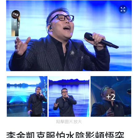
+2
點擊圖片放大
李金凱克服怕水陰影頓悟突