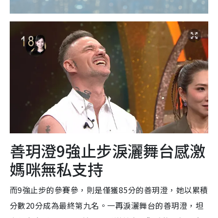
善玥澄9強止步淚灑舞台感激
媽咪無私支持
而9強止步的參賽參，則是僅獲85分的善玥澄，她以累積
分數20分成為最終第九名。一再淚灑舞台的善玥澄，坦