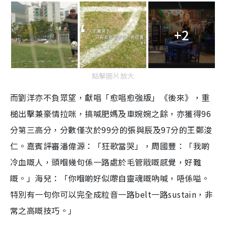
+2
點擊圖片放大
而劉洋亦不負眾望，獻唱「愈唱愈強版」《後來》，重
槌出擊兼豪情拉咪，搞喊肥媽及車婉婉之餘，亦獲得96
分第三高分，分數僅次於99分的張與辰及97分的王鄭浚
仁。嘉賓評審潘偉源：「狂歌當哭」，周國豐：「我啲
冷血嘅人，頭嗰幾句係一路處於毛管戙嘅感覺，好難
嘅。」海兒：「你嗰啲好似嚟自靈魂嘅吶喊，唔係嗌。
特別有一句你可以完全成粒音一路belt一路sustain，非
常之高嘅技巧。」