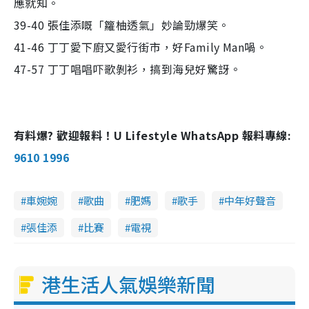
應就知。
39-40 張佳添嘅「籮柚透氣」妙論勁爆笑。
41-46 丁丁愛下廚又愛行街市，好Family Man喎。
47-57 丁丁唱唱吓歌剝衫，搞到海兒好驚訝。
有料爆? 歡迎報料！U Lifestyle WhatsApp 報料專線:
9610 1996
車婉婉
歌曲
肥媽
歌手
中年好聲音
張佳添
比賽
電視
港生活人氣娛樂新聞