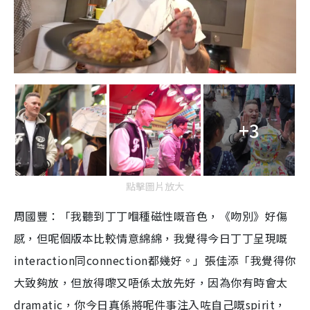
+3
點擊圖片放大
周國豐：「我聽到丁丁嗰種磁性嘅音色，《吻別》好傷
感，但呢個版本比較情意綿綿，我覺得今日丁丁呈現嘅
interaction同connection都幾好。」張佳添「我覺得你
大致夠放，但放得嚟又唔係太放先好，因為你有時會太
dramatic，你今日真係將呢件事注入咗自己嘅spirit，