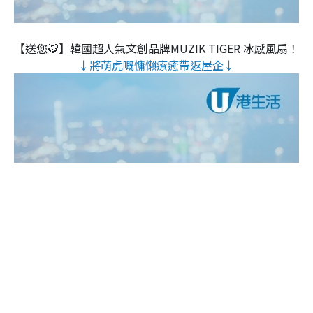
【送您🐯】韓國超人氣文創品牌MUZIK TIGER 冰感風扇！
↓將萌虎嘅慵懶療癒帶返屋企↓