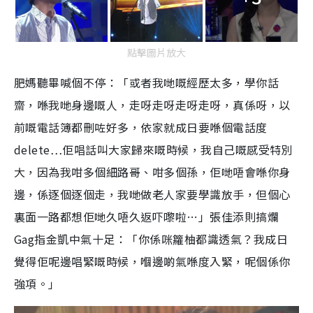
點擊圖片放大
肥媽聽畢喊個不停：「或者我哋嘅經歷太多，學你話
齋，喺我哋身邊嘅人，走呀走呀走呀走呀，真係呀，以
前嘅電話簿都刪咗好多，依家就成日要喺個電話度
delete…佢唱話叫大家歸來嘅時候，我自己嘅感受特別
大，因為我咁多個細路哥、咁多個孫，佢哋唔會喺你身
邊，係逐個逐個走，我哋做老人家要學識放手，但個心
裏面一路都想佢哋久唔久返吓嚟啦…」張佳添則搞爛
Gag指金凱中氣十足：「你係咪籮柚都識透氣？我成日
覺得佢呢邊唱緊嘅時候，嗰邊啲氣喺度入緊，呢個係你
強項。」