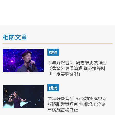
相關文章
娛樂
中年好聲音4｜周志康挑戰神曲
《蜚蜚》情深演繹 獲范振鋒叫
「一定要繼續唱」
娛樂
中年好聲音4｜蔡宓婕穿旗袍克
服晒腿迷暈評判 伸腿想加分被
車婉婉當場制止