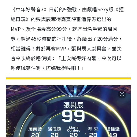
《中年好聲音3》日前的9強戰，由獻唱Sexy版《拒
絕再玩》的張與辰奪得嘉賓評審潘偉源選出的
MVP、及全場最高分99分，就連出名手緊的周國
豐，經過45秒時間的掙扎後，終給出了20分滿分，
相當難得！對於再奪MVP，張與辰大感興奮，並笑
言今次終於唔使喊：「上次喊得好肉酸，今次可以
唔使喊笑住喇，阿媽我得咗喇！」