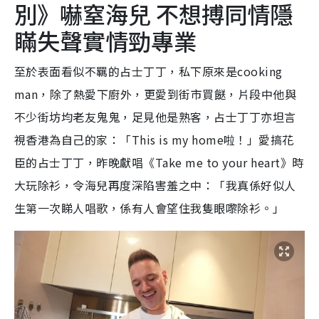
別》嚇窒海兒 不想搏同情隱
瞞失聲實情勁專業
至於表面看似不羈的占士丁丁，私下原來是cooking
man，除了熱愛下廚外，更愛到街市買餸，片段中他與
不少街坊均老友鬼鬼，足見他是熟客，占士丁丁亦坦言
視香港為自己的家：「This is my home啦！」愛搞花
臣的占士丁丁，昨晚獻唱《Take me to your heart》時
大玩除衫，令海兒再度深陷害羞之中：「我真係好似人
生第一次睇人唱歌，係有人會望住我隻眼嚟除衫。」