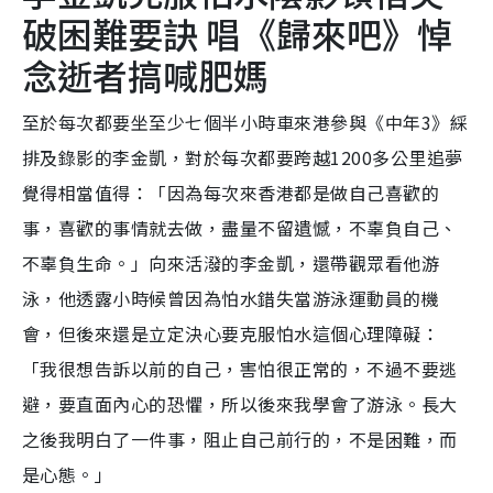
破困難要訣 唱《歸來吧》悼
念逝者搞喊肥媽
至於每次都要坐至少七個半小時車來港參與《中年3》綵
排及錄影的李金凱，對於每次都要跨越1200多公里追夢
覺得相當值得：「因為每次來香港都是做自己喜歡的
事，喜歡的事情就去做，盡量不留遺憾，不辜負自己、
不辜負生命。」向來活潑的李金凱，還帶觀眾看他游
泳，他透露小時候曾因為怕水錯失當游泳運動員的機
會，但後來還是立定決心要克服怕水這個心理障礙：
「我很想告訴以前的自己，害怕很正常的，不過不要逃
避，要直面內心的恐懼，所以後來我學會了游泳。長大
之後我明白了一件事，阻止自己前行的，不是困難，而
是心態。」