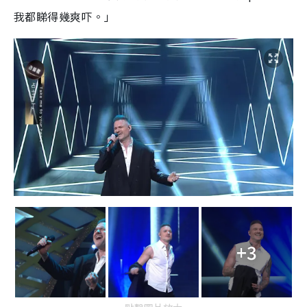
我都睇得幾爽吓。」
+3