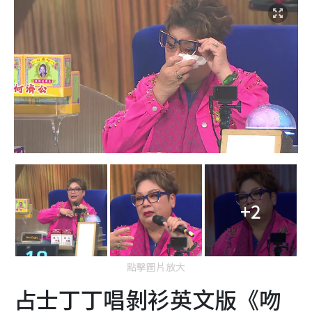
+2
點擊圖片放大
占士丁丁唱剝衫英文版《吻