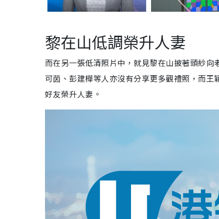
黎在山低調榮升人妻
而在另一張低清照片中，就見黎在山披著頭紗向
可茵、彭建樺等人亦沒有分享更多觀禮照，而王穎
好友榮升人妻。