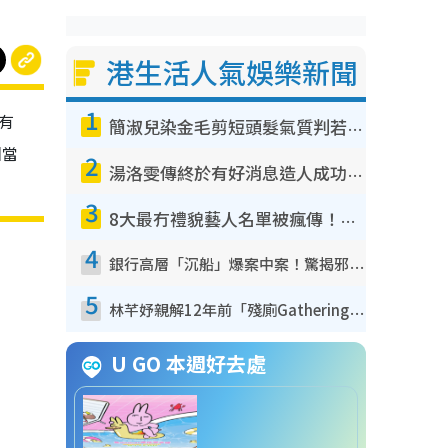
港生活人氣娛樂新聞
1
更有
簡淑兒染金毛剪短頭髮氣質判若兩人！嚇壞老公麥大力都認唔出：「你做咩事？」
相當
2
湯洛雯傳終於有好消息造人成功！兩大細節曝孕味極濃惹猜測：大肚婆先會咁！
3
8大最冇禮貌藝人名單被瘋傳！網民揭發明星真面目 一致數臭呢位係無品天花板？
4
銀行高層「沉船」爆案中案！驚揭邪教洗腦操控賣淫被吞600萬 幕後黑手講多錯多
5
林芊妤親解12年前「殘廁Gathering」真相！高層解約一句話重創尊嚴至今拒返TVB
U GO 本週好去處