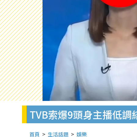
TVB索爆9頭身主播低調
首頁
生活話題
娛樂