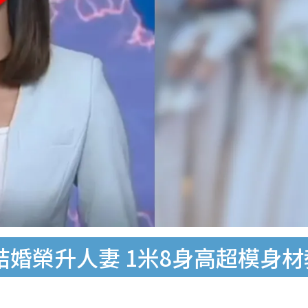
結婚榮升人妻 1米8身高超模身