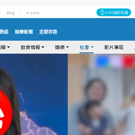
Blog
e-zone
U GO搵好去處
熱話
娛樂新聞
定期存款
情報
飲食情報
娛樂
社會
影片專區