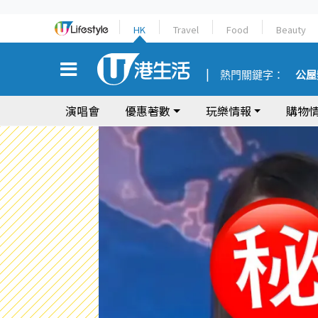
HK
Travel
Food
Beauty
熱門關鍵字：
公屋
演唱會
優惠著數
玩樂情報
購物