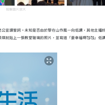
點擊圖片放大
老公宣讀誓詞。未知是否由於黎在山作風一向低調，其他主播
琪就貼上一張教堂玻璃的照片，並寫道「要幸福啊🥰🥰」低