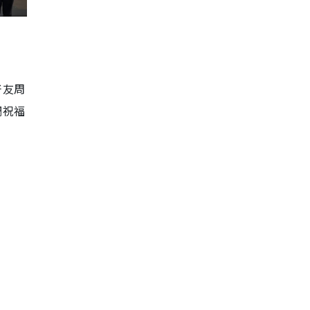
好友周
調祝福