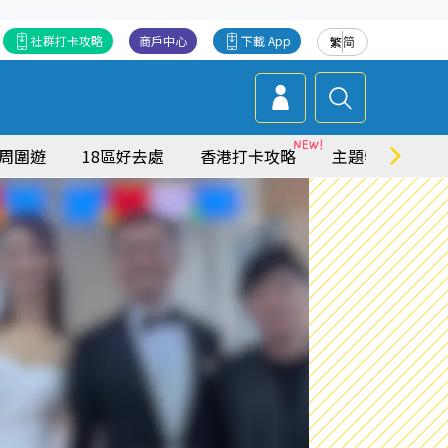
社群打卡攻略
商戶中心
下載 App
繁
简
周圍遊
18區好去處
香港打卡攻略
主題特集