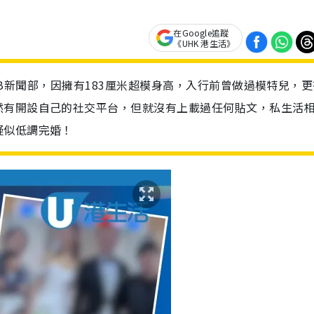
在Google追蹤
《UHK 港生活》
入TVB新聞部，因擁有183厘米超模身高，入行前曾做過模特兒，
然有開設自己的社交平台，但就沒有上載過任何貼文，私生活
疑似低調完婚！