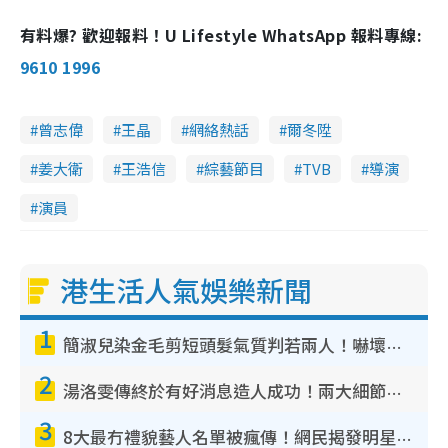
有料爆? 歡迎報料！U Lifestyle WhatsApp 報料專線:
9610 1996
曾志偉
王晶
網絡熱話
爾冬陞
姜大衛
王浩信
綜藝節目
TVB
導演
演員
港生活人氣娛樂新聞
1
簡淑兒染金毛剪短頭髮氣質判若兩人！嚇壞老公麥大力都認唔出：「你做咩事？」
2
湯洛雯傳終於有好消息造人成功！兩大細節曝孕味極濃惹猜測：大肚婆先會咁！
3
8大最冇禮貌藝人名單被瘋傳！網民揭發明星真面目 一致數臭呢位係無品天花板？