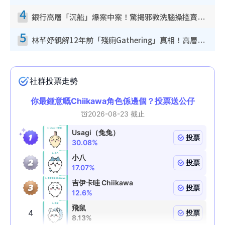
4
銀行高層「沉船」爆案中案！驚揭邪教洗腦操控賣淫被吞600萬 幕後黑手講多錯多
5
林芊妤親解12年前「殘廁Gathering」真相！高層解約一句話重創尊嚴至今拒返TVB