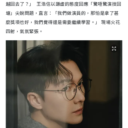
越回去了？」 王浩信以謙虛的態度回應「驚唔驚演技回
塘」尖銳問題，直言：「我們做演員的，那怕是拿了甚
麼獎項也好，我們覺得還是需要繼續學習。」 現場火花
四射，氣氛緊張。