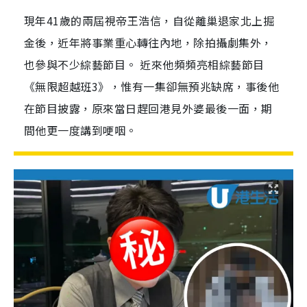
現年41歲的兩屆視帝王浩信，自從離巢退家北上掘
金後，近年將事業重心轉往內地，除拍攝劇集外，
也參與不少綜藝節目。 近來他頻頻亮相綜藝節目
《無限超越班3》，惟有一集卻無預兆缺席，事後他
在節目披露，原來當日趕回港見外婆最後一面，期
間他更一度講到哽咽。