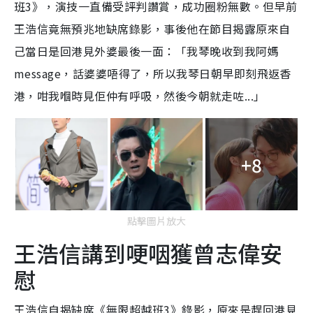
班3》，演技一直備受評判讚賞，成功圈粉無數。但早前
王浩信竟無預兆地缺席錄影，事後他在節目揭露原來自
己當日是回港見外婆最後一面：
「我琴晚收到我阿媽
message，話婆婆唔得了，所以我琴日朝早即刻飛返香
港，咁我嗰時見佢仲有呼吸，然後今朝就走咗...」
+8
點擊圖片放大
王浩信講到哽咽獲曾志偉安
慰
王浩信自揭缺席《無限超越班3》錄影，原來是趕回港見