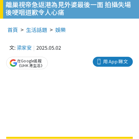
離巢視帝急返港為見外婆最後一面 拍攝失場
後哽咽道歉令人心痛
首頁
生活話題
娛樂
文:
梁家安
2025.05.02
在Google追蹤
用 App 睇文
《UHK 港生活》