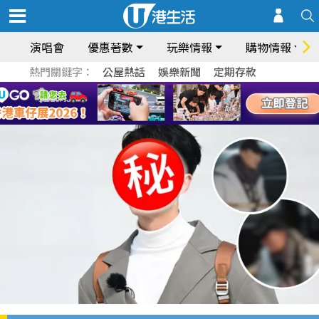
演唱會
優惠著數
玩樂情報
購物情報
熱門關鍵字：
公屋熱話
娛樂新聞
定期存款