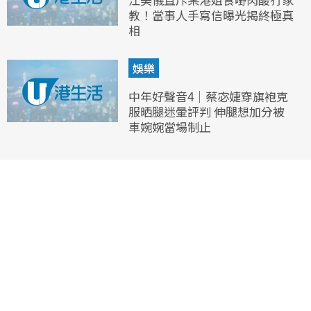
教！當事人手寫信曝光揭終極真
相
娛樂
中年好聲音4｜蔡宓婕穿旗袍克
服晒腿迷暈評判 伸腿想加分被
車婉婉當場制止