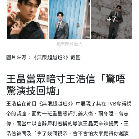
+7
點擊圖片放大
圖片來源：《無限超越班3》截圖
王晶當眾暗寸王浩信「驚唔
驚演技回塘」
王浩信在節目《無限超越班3》中展現了其在TVB奪得視
帝的獎座，面對一班重量級評判姜大衛、爾冬陞、曾志
偉，而當中以言辭犀利著稱的導演王晶更辛辣提問，王
浩信被問及「拿了幾個視帝，會不會怕大家覺得你越演