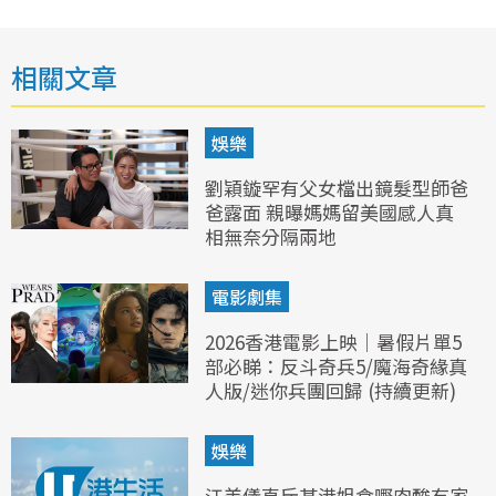
相關文章
娛樂
劉穎鏇罕有父女檔出鏡髮型師爸
爸露面 親曝媽媽留美國感人真
相無奈分隔兩地
電影劇集
2026香港電影上映｜暑假片單5
部必睇：反斗奇兵5/魔海奇緣真
人版/迷你兵團回歸 (持續更新)
娛樂
江美儀直斥某港姐食嘢肉酸冇家