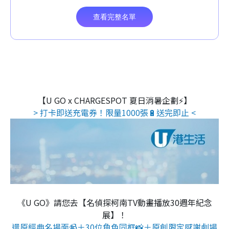
【U GO x CHARGESPOT 夏日消暑企劃⚡】
> 打卡即送充電券！限量1000張🔋送完即止 <
《U GO》請您去【名偵探柯南TV動畫播放30週年紀念
展】！
還原經典名場面📹＋30位角色同框📸＋原創限定感謝劇場