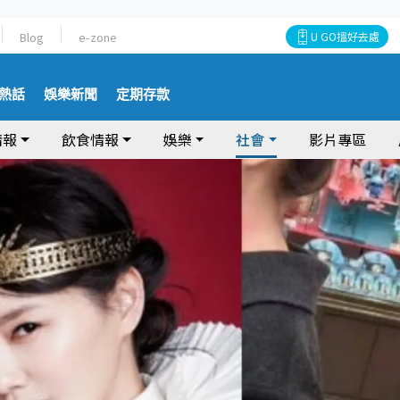
Blog
e-zone
U GO搵好去處
熱話
娛樂新聞
定期存款
情報
飲食情報
娛樂
社會
影片專區