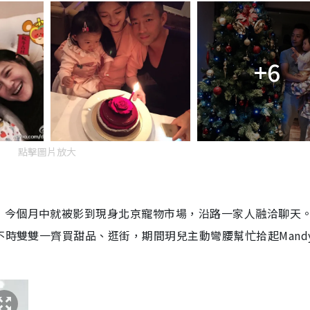
+6
點擊圖片放大
，今個月中就被影到現身北京寵物市場，沿路一家人融洽聊天
不時雙雙一齊買甜品、逛街，期間玥兒主動彎腰幫忙拾起
Mand