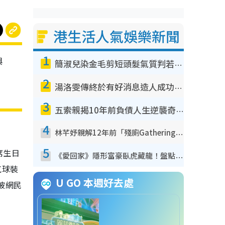
港生活人氣娛樂新聞
1
與
簡淑兒染金毛剪短頭髮氣質判若兩人！嚇壞老公麥大力都認唔出：「你做咩事？」
2
湯洛雯傳終於有好消息造人成功！兩大細節曝孕味極濃惹猜測：大肚婆先會咁！
3
五索親揭10年前負債人生逆襲奇蹟！全靠去一地方轉運後即遇上馬先生
4
林芊妤親解12年前「殘廁Gathering」真相！高層解約一句話重創尊嚴至今拒返TVB
5
席生日
《愛回家》隱形富豪臥虎藏龍！盤點12位財氣逼人的有錢藝人：呢位靚女3億身家唔憂做
氣球裝
U GO 本週好去處
被網民