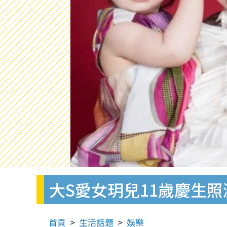
大S愛女玥兒11歲慶生
首頁
生活話題
娛樂