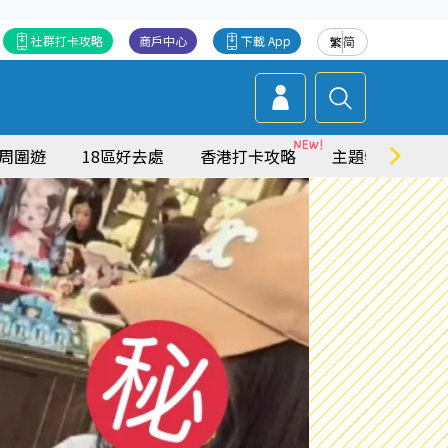
社群打卡攻略
商戶中心
下載 App
繁
简
周圍遊
18區好去處
香港打卡攻略
主題特集