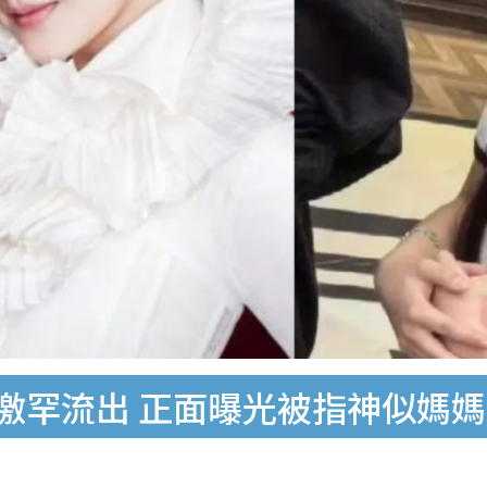
照激罕流出 正面曝光被指神似媽媽