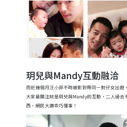
玥兒與
Mandy
互動融洽
而近幾個月汪小菲不時被影到帶同一對仔女出遊
大家最關注就是玥兒與
Mandy
的互動，二人過去
西，網民大讚乖巧懂事！