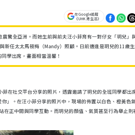
在Google追蹤
《UHK 港生活》
息震驚全亞洲。而她生前與前夫汪小菲育有一對仔女「玥兒」
新任太太馬筱梅（Mandy）照顧。日前適逢是玥兒的11歲生
她的同學出席，畫面相當溫馨！
小菲在社交平台分享的照片，透露邀請了玥兒的全班同學都出
愛你」。在汪小菲分享的照片中，現場的佈置以白色、橙黃色
站在正中間與同學互動。而玥兒的顏值、氣質甚至行為舉止則