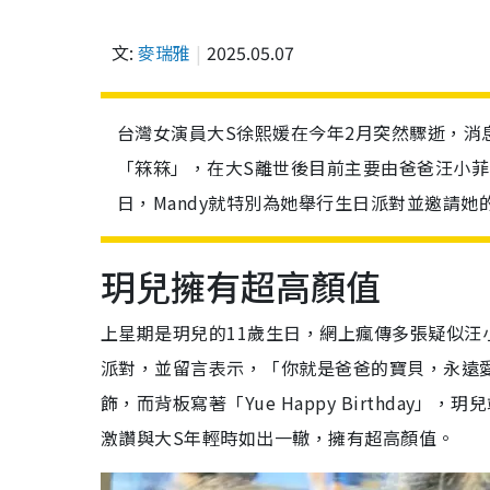
文:
麥瑞雅
2025.05.07
台灣女演員大S徐熙媛在今年2月突然驟逝，消
「箖箖」，在大S離世後目前主要由爸爸汪小菲與
日，Mandy就特別為她舉行生日派對並邀請
玥兒擁有超高顏值
上星期是玥兒的
11
歲生日，網上瘋傳多張疑似汪
派對，並留言表示，「你就是爸爸的寶貝，永遠
飾，而背板寫著「
Yue Happy Birthday
」，玥兒
激讚與大
S
年輕時如出一轍，擁有超高顏值。