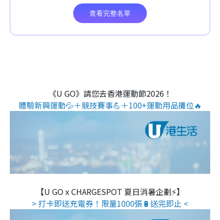
《U GO》請您去香港運動節2026！
體驗新興運動💦＋競技賽事💪＋100+運動用品攤位🔥
【U GO x CHARGESPOT 夏日消暑企劃⚡】
> 打卡即送充電券！限量1000張🔋送完即止 <