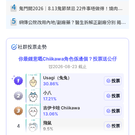
4
鬼門開2026｜8.13鬼節禁忌 22件事唔做得！燒肉、刺身要少食？半夜勿吹口哨/打呢個電話
5
網傳公院改用內地/副廠藥？醫生拆解正副廠分別 揭4類人換藥隨時出事