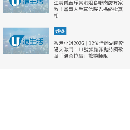
江美儀直斥某港姐食嘢肉酸冇家
教！當事人手寫信曝光揭終極真
相
娛樂
香港小姐2026｜12位佳麗湖南衡
陽大激鬥！11號顏懿菲拋詩詞歌
賦「溫柔拉扇」驚艷師姐