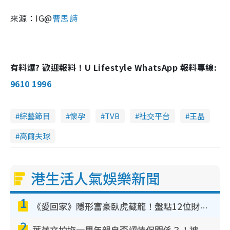
來源：IG@
曹思詩
有料爆? 歡迎報料！U Lifestyle WhatsApp 報料專線:
9610 1996
綜藝節目
懷孕
TVB
社交平台
王晶
高爾夫球
港生活人氣娛樂新聞
1
《愛回家》隱形富豪臥虎藏龍！盤點12位財氣逼人的有錢藝人：呢位靚女3億身家唔憂做
2