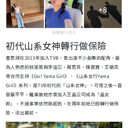
+8
點擊圖片放大
初代山系女神轉行做保險
曹思詩在2013年加入TVB，曾出演不少劇集的配角，最
為人熟悉的就是曾與
李佳芯、蔡思貝、陳嘉寶、王敏奕
等合作主持《Go! Yama Girl》、《山系女行Yama
Girl》系列，是TVB初代的「山系女神」。
可惜之後一直
發展平平，離巢後她亦曾加入王晶公司成為「晶女
郎」，不過事業依然無起色，在兩年前她已經轉行做保
險，淡出幕前。