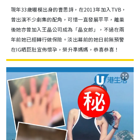
現年33歲𡃁模出身的曹思詩，在2013年加入TVB，
曾出演不少劇集的配角，可惜一直發展平平，離巢
後她亦曾加入王晶公司成為「晶女郎」，不過在兩
年前她已經轉行做保險。淡出幕前的她日前無預警
在IG晒巨肚宣佈懷孕，榮升準媽媽，恭喜恭喜！