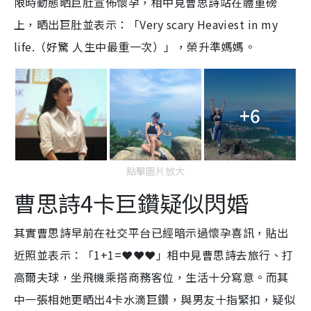
限時動態晒巨肚宣佈懷孕，相中見曹思詩站在體重磅
上，晒出巨肚並表示：「Very scary Heaviest in my
life.（好驚 人生中最重一次）」，榮升準媽媽。
+6
點擊圖片放大
曹思詩4卡巨鑽疑似閃婚
其實曹思詩早前在社交平台已經暗示過懷孕喜訊，貼出
近照並表示：「1+1=❤️❤️❤️」相中見曹思詩去旅行、打
高爾夫球，坐飛機乘搭商務客位，生活十分寫意。而其
中一張相她更晒出4卡水滴巨鑽，與男友十指緊扣，疑似