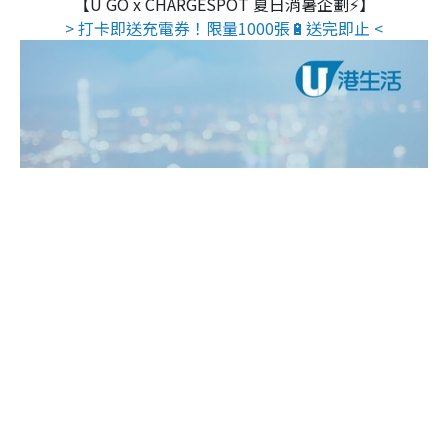
【U GO x CHARGESPOT 夏日消暑企劃⚡】
> 打卡即送充電券！限量1000張🔋送完即止 <