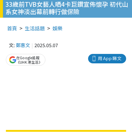
33歲前TVB女藝人晒4卡巨鑽宣佈懷孕 初代山
系女神淡出幕前轉行做保險
首頁
生活話題
娛樂
文:
鄭惠文
2025.05.07
在Google追蹤
用 App 睇文
《UHK 港生活》