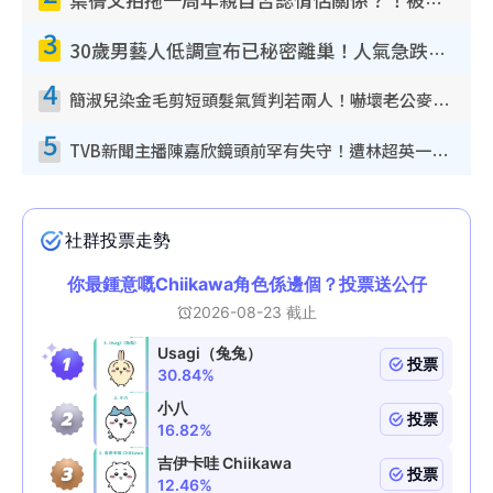
葉蒨文拍拖一周年親自否認情侶關係？！被質疑感情造假竟稱GM「普通同事」
3
30歲男藝人低調宣布已秘密離巢！人氣急跌變失蹤人口︰「這幾年過得並不容易」
4
簡淑兒染金毛剪短頭髮氣質判若兩人！嚇壞老公麥大力都認唔出：「你做咩事？」
5
TVB新聞主播陳嘉欣鏡頭前罕有失守！遭林超英一句說話突襲嚇親當場大笑