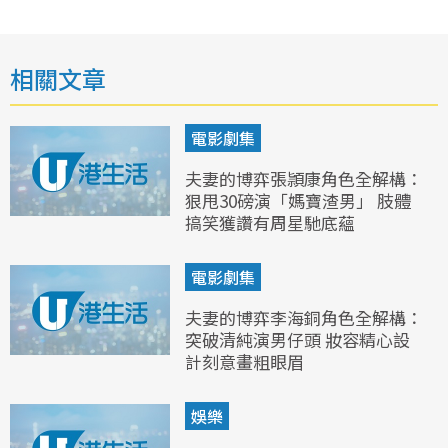
相關文章
電影劇集
夫妻的博弈張頴康角色全解構：
狠甩30磅演「媽寶渣男」 肢體
搞笑獲讚有周星馳底蘊
電影劇集
夫妻的博弈李海銅角色全解構：
突破清純演男仔頭 妝容精心設
計刻意畫粗眼眉
娛樂