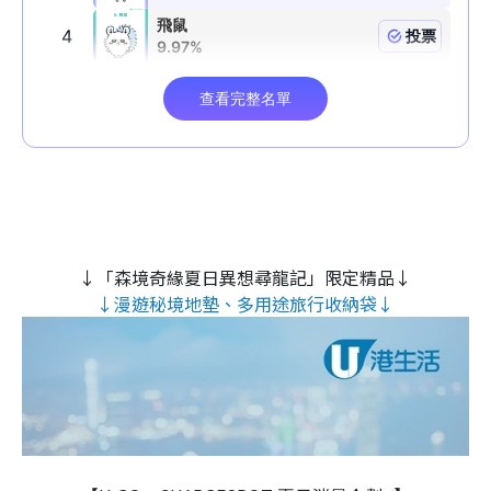
↓「森境奇緣夏日異想尋龍記」限定精品↓
↓漫遊秘境地墊、多用途旅行收納袋↓