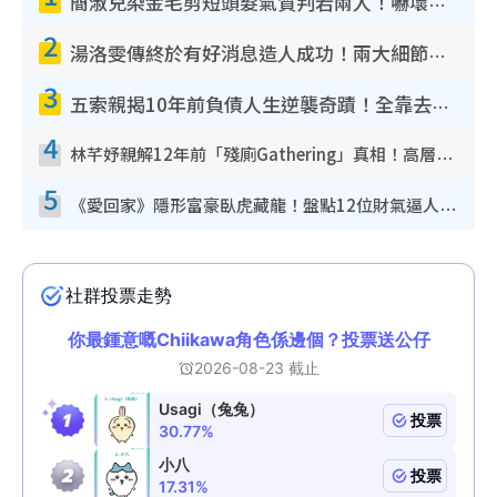
簡淑兒染金毛剪短頭髮氣質判若兩人！嚇壞老公麥大力都認唔出：「你做咩事？」
2
湯洛雯傳終於有好消息造人成功！兩大細節曝孕味極濃惹猜測：大肚婆先會咁！
3
五索親揭10年前負債人生逆襲奇蹟！全靠去一地方轉運後即遇上馬先生
4
林芊妤親解12年前「殘廁Gathering」真相！高層解約一句話重創尊嚴至今拒返TVB
5
《愛回家》隱形富豪臥虎藏龍！盤點12位財氣逼人的有錢藝人：呢位靚女3億身家唔憂做