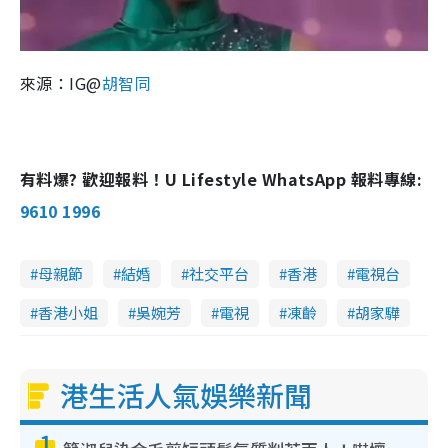
來源：IG@
胡智同
有料爆? 歡迎報料！U Lifestyle WhatsApp 報料專線:
9610 1996
母親節
結婚
社交平台
香港
電視台
香港小姐
吳婉芳
電視
凍齡
胡家驊
港生活人氣娛樂新聞
1