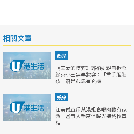
相關文章
娛樂
《夫妻的博弈》郭柏妍親自拆解
綠茶小三無辜妝容：「重手胭脂
妝」落足心思有玄機
娛樂
江美儀直斥某港姐食嘢肉酸冇家
教！當事人手寫信曝光揭終極真
相