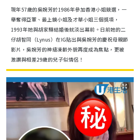
現年57歲的吳婉芳於1986年參加香港小姐競選，一
舉奪得亞軍、最上鏡小姐及才華小姐三個獎項，
1993年她與胡家驊結婚後就淡出幕前。日前她的二
仔胡智同（Lynus）在IG貼出與吳婉芳的慶祝母親節
影片，吳婉芳的神級凍齡外貌再度成為焦點，更被
激讚與相差29歲的兒子似情侶！