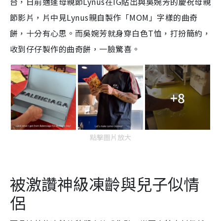
台，日前適逢母親節Lynus在IG貼出與吳婉芳的慶祝母親
節影片，片中見Lynus親自製作「MOM」字樣的曲奇
餅，十分有心思。而吳婉芳就身穿白色T恤，打扮簡約，
收到仔仔製作的曲奇餅，一臉驚喜。
+8
點擊圖片放大
被激讚神級凍齡與兒子似情
侶