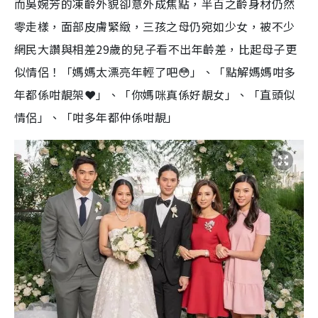
而吳婉芳的凍齡外貌卻意外成焦點，半百之齡身材仍然
零走樣，面部皮膚緊緻，三孩之母仍宛如少女，被不少
網民大讚與相差29歲的兒子看不出年齡差，比起母子更
似情侶！「媽媽太漂亮年輕了吧😳」、「點解媽媽咁多
年都係咁靚架❤️」、「你媽咪真係好靚女」、「直頭似
情侶」、「咁多年都仲係咁靚」