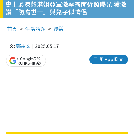
史上最凍齡港姐亞軍激罕露面近照曝光 獲激
讚「防腐世一」與兒子似情侶
首頁
生活話題
娛樂
文:
鄭惠文
2025.05.17
在Google追蹤
用 App 睇文
《UHK 港生活》