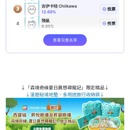
↓「森境奇緣夏日異想尋龍記」限定精品↓
↓漫遊秘境地墊、多用途旅行收納袋↓