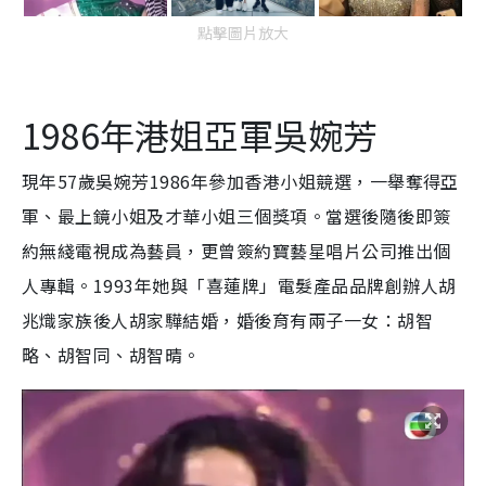
點擊圖片放大
1986年港姐亞軍吳婉芳
現年57歲吳婉芳1986年參加香港小姐競選，一舉奪得亞
軍、最上鏡小姐及才華小姐三個獎項。當選後隨後即簽
約無綫電視成為藝員，更曾簽約寶藝星唱片公司推出個
人專輯。1993年她與「喜蓮牌」電髮產品品牌創辦人胡
兆熾家族後人胡家驊結婚，婚後育有兩子一女：胡智
略、胡智同、胡智晴。