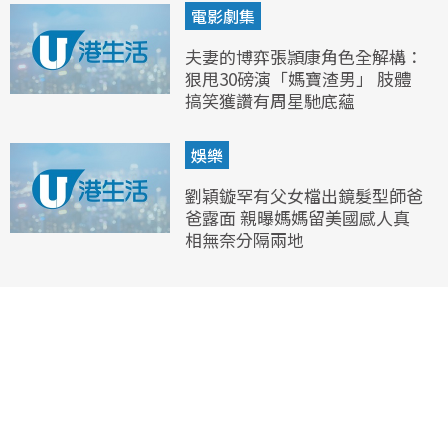
電影劇集
夫妻的博弈張頴康角色全解構：
狠甩30磅演「媽寶渣男」 肢體
搞笑獲讚有周星馳底蘊
娛樂
劉穎鏇罕有父女檔出鏡髮型師爸
爸露面 親曝媽媽留美國感人真
相無奈分隔兩地