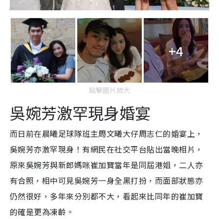
+4
點擊圖片放大
吳婉芳激罕現身婚宴
而日前在晨曦足球隊班主周文曦大仔周志仁的婚宴上，
吳婉芳亦激罕現身！有網民在社交平台貼出當晚相片，
原來吳婉芳與新郎媽咪崔加寶當年是同屆港姐，二人亦
有合照，相中可見吳婉芳一身全黑打扮，而面部狀態亦
仍然很好，多年來分別都不大，看起來比同年的崔加寶
的確是更為凍齡。