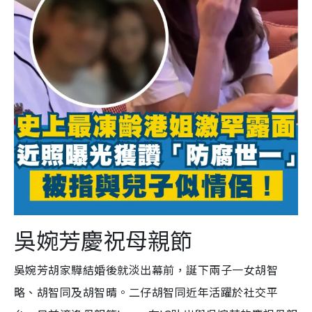
吳婉芳慶祝母親節
吳婉芳胡家驊結婚後就淡出幕前，誕下兩子一女胡智
略、胡智同及胡智晴。二仔胡智同近年活躍於社交平