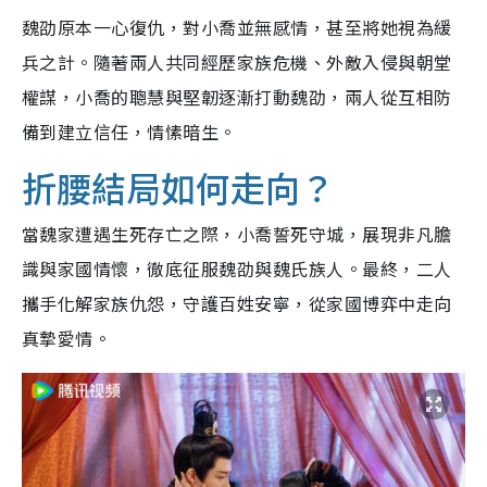
魏劭原本一心復仇，對小喬並無感情，甚至將她視為緩
兵之計。隨著兩人共同經歷家族危機、外敵入侵與朝堂
權謀，小喬的聰慧與堅韌逐漸打動魏劭，兩人從互相防
備到建立信任，情愫暗生。
折腰結局如何走向？
當魏家遭遇生死存亡之際，小喬誓死守城，展現非凡膽
識與家國情懷，徹底征服魏劭與魏氏族人。最終，二人
攜手化解家族仇怨，守護百姓安寧，從家國博弈中走向
真摯愛情。