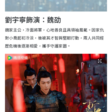
劉宇寧飾演：魏劭
魏家主公，冷面將軍，心地善良且具領袖風範。因家仇
對小喬起初冷淡，後被其才智與堅韌打動，兩人共同經
歷危機後逐漸相愛，攜手守護家園。