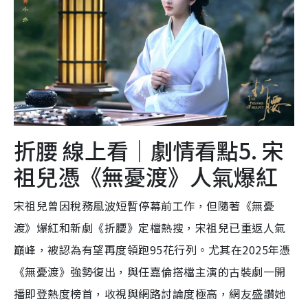
折腰 線上看｜劇情看點5. 宋
祖兒憑《無憂渡》人氣爆紅
宋祖兒曾因稅務風波短暫停幕前工作，但隨著《無憂
渡》爆紅和新劇《折腰》定檔熱搜，宋祖兒已重返人氣
巔峰，被認為有望再度領跑95花行列。尤其在2025年憑
《無憂渡》強勢復出，與任嘉倫搭檔主演的古裝劇一開
播即登熱度榜首，收視與網路討論度極高，網友盛讚她