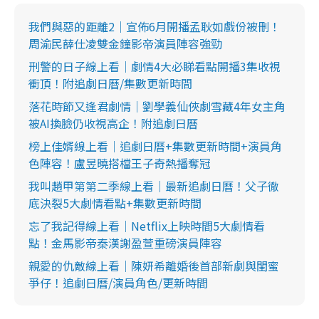
我們與惡的距離2｜宣佈6月開播孟耿如戲份被刪！
周渝民薛仕凌雙金鐘影帝演員陣容強勁
刑警的日子線上看｜劇情4大必睇看點開播3集收視
衝頂！附追劇日曆/集數更新時間
落花時節又逢君劇情｜劉學義仙俠劇雪藏4年女主角
被AI換臉仍收視高企！附追劇日曆
榜上佳婿線上看｜追劇日曆+集數更新時間+演員角
色陣容！盧昱曉搭檔王子奇熱播奪冠
我叫趙甲第第二季線上看｜最新追劇日曆！父子徹
底決裂5大劇情看點+集數更新時間
忘了我記得線上看｜Netflix上映時間5大劇情看
點！金馬影帝秦漢謝盈萱重磅演員陣容
親愛的仇敵線上看｜陳妍希離婚後首部新劇與閨蜜
爭仔！追劇日曆/演員角色/更新時間