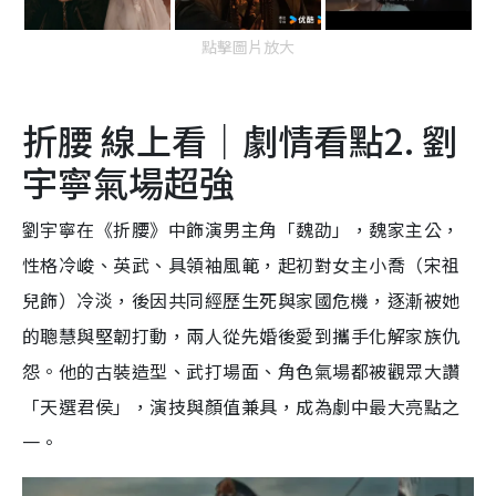
點擊圖片放大
折腰 線上看｜劇情看點2. 劉
宇寧氣場超強
劉宇寧在《折腰》中飾演男主角「魏劭」，魏家主公，
性格冷峻、英武、具領袖風範，起初對女主小喬（宋祖
兒飾）冷淡，後因共同經歷生死與家國危機，逐漸被她
的聰慧與堅韌打動，兩人從先婚後愛到攜手化解家族仇
怨。他的古裝造型、武打場面、角色氣場都被觀眾大讚
「天選君侯」，演技與顏值兼具，成為劇中最大亮點之
一。