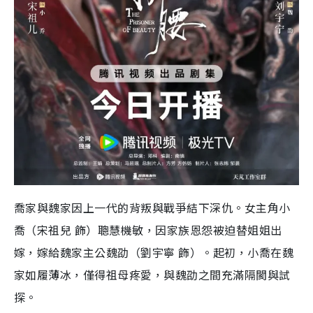
喬家與魏家因上一代的背叛與戰爭結下深仇。女主角小
喬（宋祖兒 飾）聰慧機敏，因家族恩怨被迫替姐姐出
嫁，嫁給魏家主公魏劭（劉宇寧 飾）。起初，小喬在魏
家如履薄冰，僅得祖母疼愛，與魏劭之間充滿隔閡與試
探。