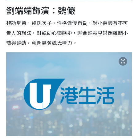
劉端端飾演：魏儼
魏劭堂弟，魏氏次子，性格傲慢自負，對小喬懷有不可
告人的想法，對魏劭心懷嫉妒，聯合蘇娥皇謀圖離間小
喬與魏劭，意圖篡奪魏氏權力。