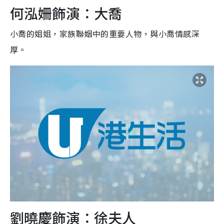
何泓姍飾演：大喬
小喬的姐姐，家族聯姻中的重要人物，與小喬情感深
厚。
劉曉慶飾演：徐夫人