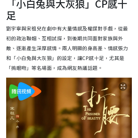
「小白兔與大灰狼」CP感十
足
劉宇寧與宋祖兒在劇中有大量情感及權謀對手戲，從最
初的政治聯姻、互相試探，到後期共同面對家族與外
敵、逐漸產生深厚感情。兩人明顯的身高差、情感張力
和「小白兔與大灰狼」的設定，讓CP感十足，尤其是
「摀眼吻」等名場面，成為網友熱議話題。