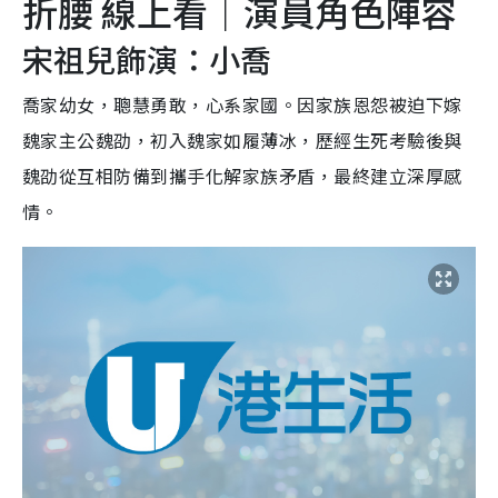
折腰 線上看｜演員角色陣容
宋祖兒飾演：小喬
喬家幼女，聰慧勇敢，心系家國。因家族恩怨被迫下嫁
魏家主公魏劭，初入魏家如履薄冰，歷經生死考驗後與
魏劭從互相防備到攜手化解家族矛盾，最終建立深厚感
情。