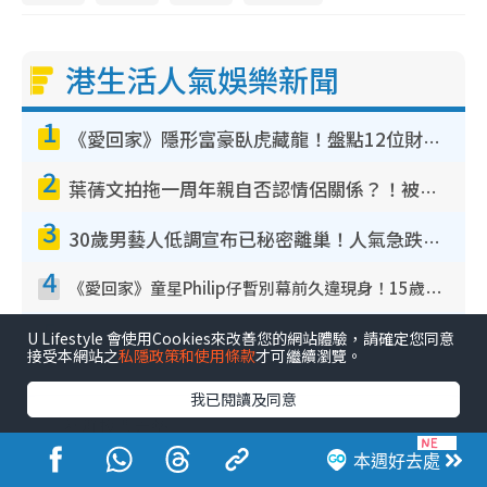
港生活人氣娛樂新聞
1
《愛回家》隱形富豪臥虎藏龍！盤點12位財氣逼人的有錢藝人：呢位靚女3億身家唔憂做
2
葉蒨文拍拖一周年親自否認情侶關係？！被質疑感情造假竟稱GM「普通同事」
3
30歲男藝人低調宣布已秘密離巢！人氣急跌變失蹤人口︰「這幾年過得並不容易」
4
《愛回家》童星Philip仔暫別幕前久違現身！15歲近況暴風長高蛻變帥氣少男
5
U Lifestyle 會使用Cookies來改善您的網站體驗，請確定您同意
TVB新聞主播陳嘉欣鏡頭前罕有失守！遭林超英一句說話突襲嚇親當場大笑
接受本網站之
私隱政策和使用條款
才可繼續瀏覽。
我已閱讀及同意
本週好去處