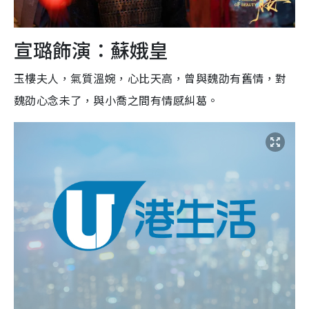
宣璐飾演：蘇娥皇
玉樓夫人，氣質溫婉，心比天高，曾與魏劭有舊情，對
魏劭心念未了，與小喬之間有情感糾葛。