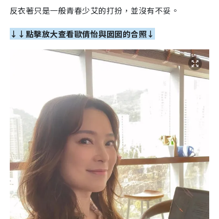
反衣著只是一般青春少艾的打扮，並沒有不妥。
↓↓點擊放大查看歐倩怡與囡囡的合照↓