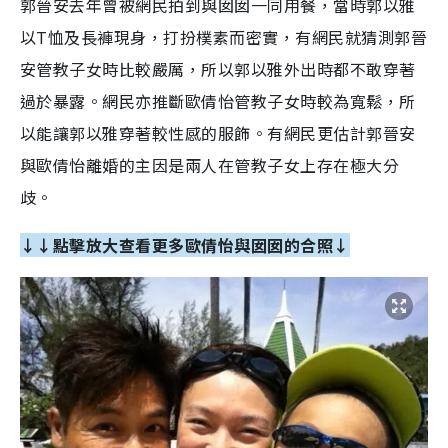
郭晉安去年曾被網民拍到與囡囡一同用餐，當時郭以雅
以T恤及長褲現身，打扮樸素而密實，有網民就猜測郭晉
安管教子女時比較嚴厲，所以郭以雅外出時都不敢穿著
過於暴露。網民亦推斷歐倩怡管教子女時較為寬鬆，所
以能讓郭以雅穿著較性感的服飾。有網民更估計郭晉安
與歐倩怡離婚的主因是兩人在管教子女上存在極大分
歧。
↓↓點擊放大查看更多歐倩怡與囡囡的合照↓