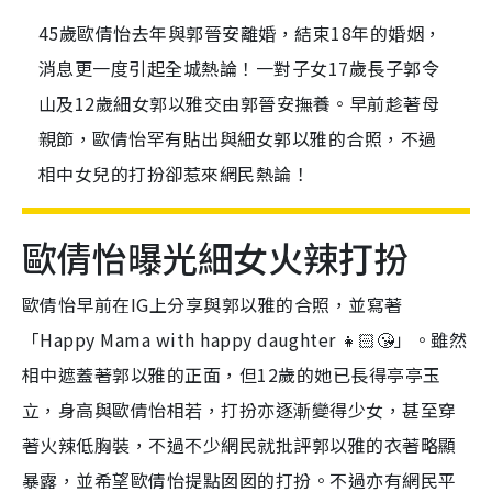
45歲歐倩怡去年與郭晉安離婚，結束18年的婚姻，
消息更一度引起全城熱論！一對子女17歲長子郭令
山及12歲細女郭以雅交由郭晉安撫養。早前趁著母
親節，歐倩怡罕有貼出與細女郭以雅的合照，不過
相中女兒的打扮卻惹來網民熱論！
歐倩怡曝光細女火辣打扮
歐倩怡早前在IG上分享與郭以雅的合照，並寫著
「Happy Mama with happy daughter 👧🏻😘」。雖然
相中遮蓋著郭以雅的正面，但12歲的她已長得亭亭玉
立，身高與歐倩怡相若，打扮亦逐漸變得少女，甚至穿
著火辣低胸裝，不過不少網民就批評郭以雅的衣著略顯
暴露，並希望歐倩怡提點囡囡的打扮。不過亦有網民平