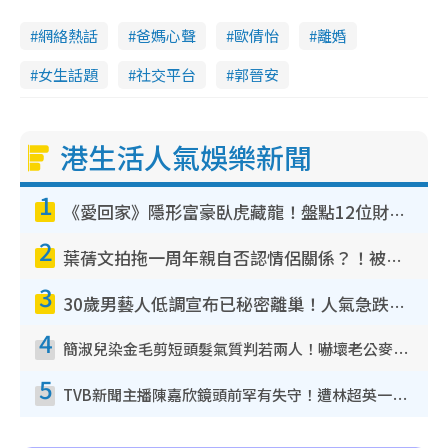
網絡熱話
爸媽心聲
歐倩怡
離婚
女生話題
社交平台
郭晉安
港生活人氣娛樂新聞
1
《愛回家》隱形富豪臥虎藏龍！盤點12位財氣逼人的有錢藝人：呢位靚女3億身家唔憂做
2
葉蒨文拍拖一周年親自否認情侶關係？！被質疑感情造假竟稱GM「普通同事」
3
30歲男藝人低調宣布已秘密離巢！人氣急跌變失蹤人口︰「這幾年過得並不容易」
4
簡淑兒染金毛剪短頭髮氣質判若兩人！嚇壞老公麥大力都認唔出：「你做咩事？」
5
TVB新聞主播陳嘉欣鏡頭前罕有失守！遭林超英一句說話突襲嚇親當場大笑