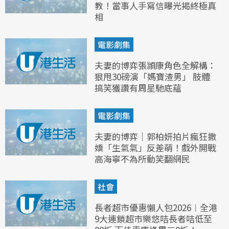
教！當事人手寫信曝光揭終極真
相
電影劇集
夫妻的博弈張頴康角色全解構：
狠甩30磅演「媽寶渣男」 肢體
搞笑獲讚有周星馳底蘊
電影劇集
夫妻的博弈｜郭柏妍拍片瘋狂撒
嬌「生氣氣」反差萌！戲外開戰
高海寧不為所動笑翻網民
社會
長者超市優惠懶人包2026︱全港
9大連鎖超市樂悠咭長者咭低至