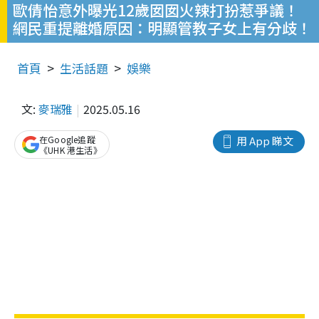
歐倩怡意外曝光12歲囡囡火辣打扮惹爭議！
網民重提離婚原因：明顯管教子女上有分歧！
首頁
生活話題
娛樂
文:
麥瑞雅
2025.05.16
在Google追蹤
用 App 睇文
《UHK 港生活》