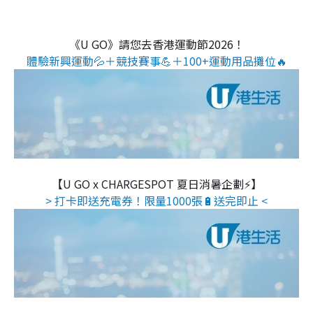
《U GO》請您去香港運動節2026！
體驗新興運動💦＋競技賽事💪＋100+運動用品攤位🔥
【U GO x CHARGESPOT 夏日消暑企劃⚡】
> 打卡即送充電券！限量1000張🔋送完即止 <