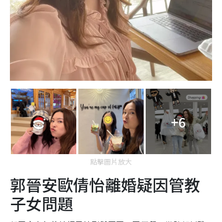
+6
點擊圖片放大
郭晉安歐倩怡離婚疑因管教
子女問題