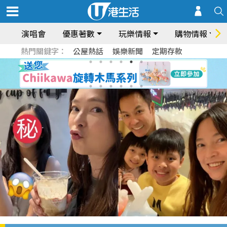
演唱會
優惠著數
玩樂情報
購物情報
熱門關鍵字：
公屋熱話
娛樂新聞
定期存款