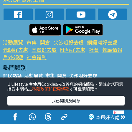
活動展覽
市集
開倉
尖沙咀好去處
銅鑼灣好去處
元朗好去處
荃灣好去處
旺角好去處
社會
餐廳情報
戶外郊遊
社會福利
熱門類別
網民熱話
活動展覽
市集
開倉
尖沙咀好去處
銅鑼灣好去處
元朗好去處
荃灣好去處
旺角好去處
社會
U Lifestyle 會使用Cookies來改善您的網站體驗，請確定您同意
接受本網站之
私隱政策和使用條款
才可繼續瀏覽。
餐廳情報
戶外郊遊
熱門標籤
我已閱讀及同意
#UGO搵好去處
#人氣活動推介
#美食社群熱話
#親子玩樂好去處
#ULifestyle應用程式
#限時搶
本週好去處
#UJetso禮物放送
#ULifestyle商戶中心
#著數
#網絡熱話