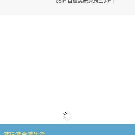
88折 百佳惠康逢周三9折！
港玩港食港生活