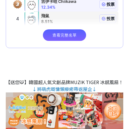
【送您🐯】韓國超人氣文創品牌MUZIK TIGER 冰感風扇！
↓將萌虎嘅慵懶療癒帶返屋企↓