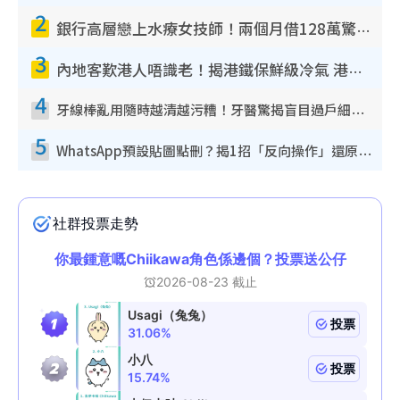
2
銀行高層戀上水療女技師！兩個月借128萬驚覺「沉船」沉落火海 揭背後疑似邪教操控賣淫
3
內地客歎港人唔識老！揭港鐵保鮮級冷氣 港人求放過：咪投訴
4
牙線棒亂用隨時越清越污糟！牙醫驚揭盲目過戶細菌恐致蛀牙：呢種先係日常真保養
5
WhatsApp預設貼圖點刪？揭1招「反向操作」還原簡潔介面 附3步實測教學