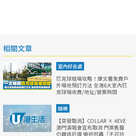
相關文章
室內好去處
匹克球租場攻略！康文署免費戶
外場地預訂方法 全港6大室內匹
克球場收費/地址/營業時間
娛樂
【突發取消】COLLAR × 4EVE
澳門演唱會宣布取消 門票售罄
仍難逃厄運 樂迷怒轟「不可抗