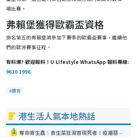
場比賽。
弗賴堡獲得歐霸盃資格
排名第五的弗賴堡將參加下賽季的歐霸盃賽事，繼續他
們的歐洲賽事征程。
有料爆? 歡迎報料！U Lifestyle WhatsApp 報料專線:
9610 1996
體育
港生活人氣本地熱話
1
奪命寄生蟲｜食生菜狂瀉首現死者！疫潮惡化錄1.8萬宗病例 揭洗菜3大謬誤