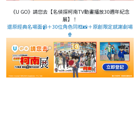
《U GO》請您去【名偵探柯南TV動畫播放30週年紀念
展】！
還原經典名場面📹＋30位角色同框📸＋原創限定感謝劇場
🍿