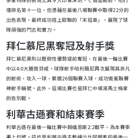
多蒙特隊的表現尤其令人印象深刻。七個星期前，他們
僅排名第十一位，但憑藉在最後八場聯賽中取得22分的
出色表現，最終成功搭上歐聯的「末班車」，展現了球
隊頑強的鬥志和實力。
拜仁慕尼黑奪冠及射手獎
拜仁慕尼黑則以壓倒性優勢提前奪冠，在最後一輪比賽
中以4:0大勝賀芬咸。球隊射手哈利簡尼再次展現其非凡
的射術，攻入一球，累積26個聯賽入球，成功衛冕聯賽
神射手稱號。此外，這場比賽也是拜仁中場湯馬士梅拿
的告別戰。
利華古遜賽和結束賽季
利華古遜在最後一輪比賽中與緬恩斯2:2戰平，為本賽季
畫上句號。這也是利華古遜主教練沙比阿朗素的最後一