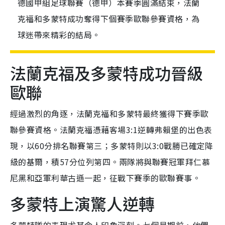
德國甲組足球聯賽（德甲）本賽季圓滿結束，法蘭
克福和多蒙特成功奪得下個賽季歐聯參賽資格，為
球迷帶來精彩的結局。
法蘭克福及多蒙特成功晉級
歐聯
經過激烈的角逐，法蘭克福和多蒙特最終獲得下賽季歐
聯參賽資格。法蘭克福憑藉客場3:1逆轉弗賴堡的出色表
現，以60分排名聯賽第三；多蒙特則以3:0戰勝已確定降
級的基爾，積57分位列第四。兩隊將與聯賽冠軍拜仁慕
尼黑和亞軍利華古遜一起，征戰下賽季的歐聯賽事。
多蒙特上演驚人逆轉