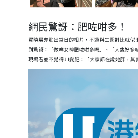
網民驚訝：肥咗咁
多！
賈曉晨亦貼出當日的相片，不過與生圖對比就似
到驚訝：「做咩女神肥咗咁多嘅」、「大隻好多
現場看並不覺得JJ變肥：「大家都在說她胖，