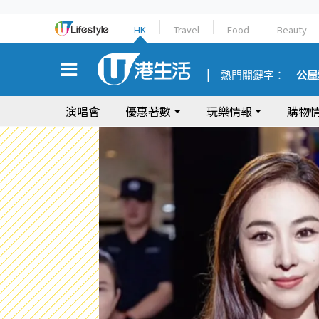
HK
Travel
Food
Beauty
熱門關鍵字：
公屋
演唱會
優惠著數
玩樂情報
購物