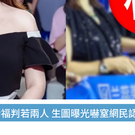
發福判若兩人 生圖曝光嚇窒網民