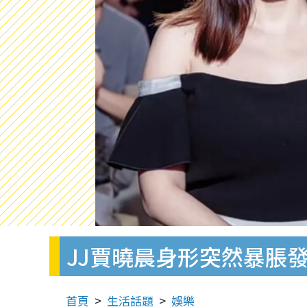
JJ賈曉晨身形突然暴脹
首頁
生活話題
娛樂