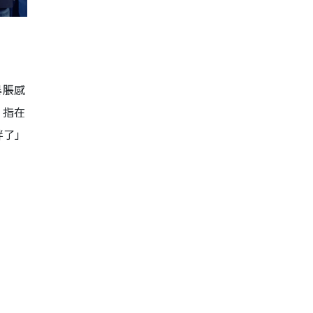
暴脹感
，指在
胖了」