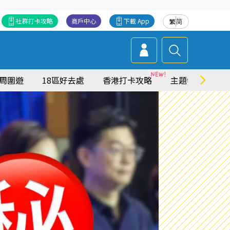
社群打卡攻略
商戶中心
下載 App
繁
简
周圍遊
18區好去處
香港打卡攻略
主題特集