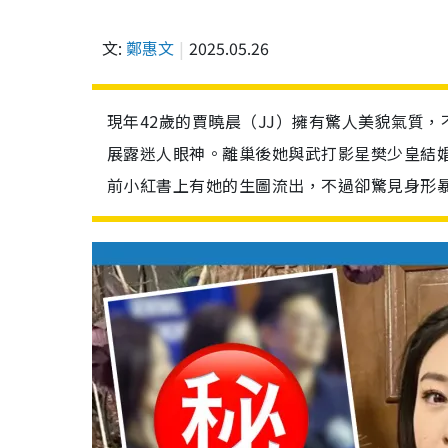
文:
鄭惠文
2025.05.26
現年42歲的賈曉晨（JJ）擁有驚人美貌氣質
展露迷人眼神。離巢後她與武打影星樊少皇結
前小紅書上有她的生圖流出，不過卻驚見身形暴