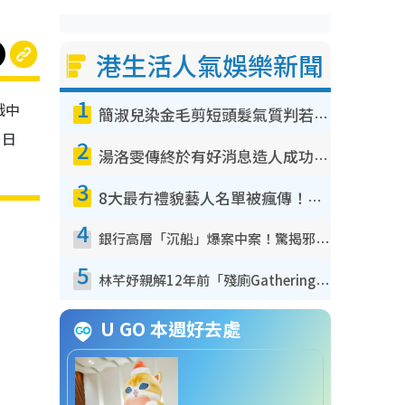
港生活人氣娛樂新聞
1
戲中
簡淑兒染金毛剪短頭髮氣質判若兩人！嚇壞老公麥大力都認唔出：「你做咩事？」
，日
2
湯洛雯傳終於有好消息造人成功！兩大細節曝孕味極濃惹猜測：大肚婆先會咁！
3
8大最冇禮貌藝人名單被瘋傳！網民揭發明星真面目 一致數臭呢位係無品天花板？
4
銀行高層「沉船」爆案中案！驚揭邪教洗腦操控賣淫被吞600萬 幕後黑手講多錯多
5
林芊妤親解12年前「殘廁Gathering」真相！高層解約一句話重創尊嚴至今拒返TVB
U GO 本週好去處