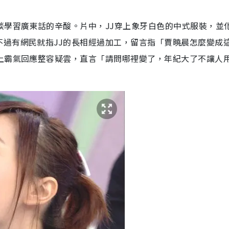
談學習廣東話的辛酸。片中，JJ穿上象牙白色的中式服裝，並
不過有網民就指JJ的長相經過加工，留言指「賈曉晨怎麼變成
馬上霸氣回應整容疑雲，直言「請問哪裡變了，年紀大了不讓人