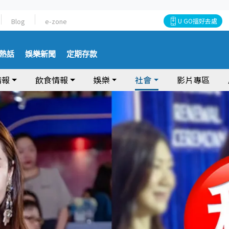
Blog
e-zone
U GO搵好去處
熱話
娛樂新聞
定期存款
情報
飲食情報
娛樂
社會
影片專區