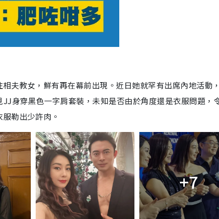
注相夫教女，鮮有再在幕前出現。近日她就罕有出席內地活動
見JJ身穿黑色一字肩套裝，未知是否由於角度還是衣服問題，
衣服勒出少許肉。
+7