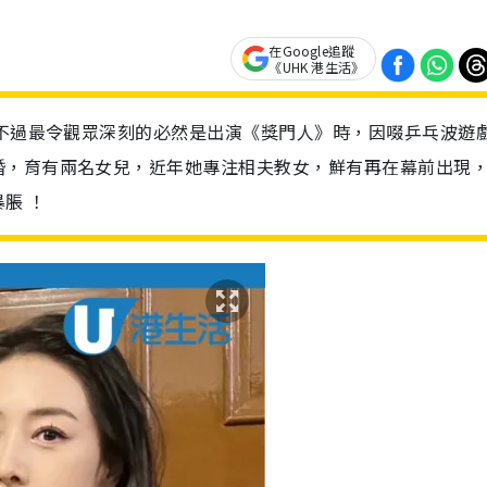
在Google追蹤
《UHK 港生活》
，不過最令觀眾深刻的必然是出演《獎門人》時，因啜乒乓波遊
婚，育有兩名女兒，近年她專注相夫教女，鮮有再在幕前出現
脹 ！