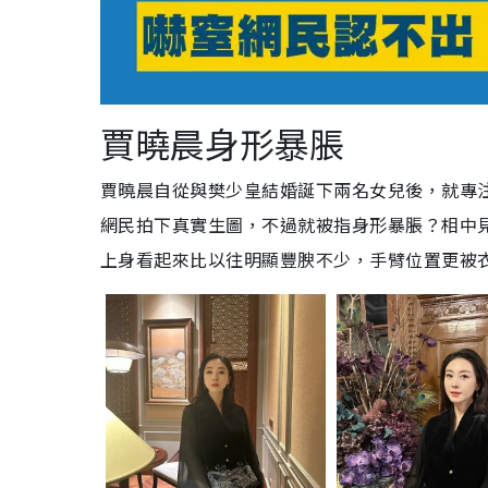
賈曉晨身形暴脹
賈曉晨自從與樊少皇結婚誕下兩名女兒後，就專
網民拍下真實生圖，不過就被指身形暴脹？相中
上身看起來比以往明顯豐腴不少，手臂位置更被