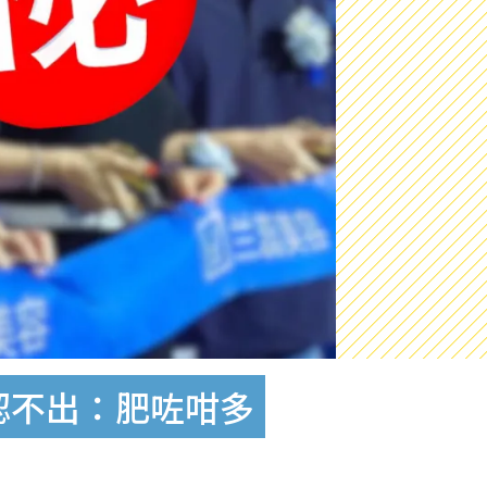
認不出：肥咗咁多