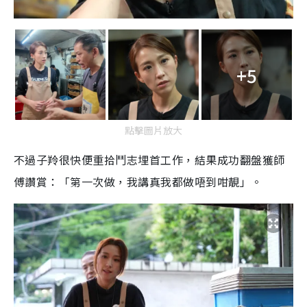
+5
點擊圖片放大
不過子羚很快便重拾鬥志埋首工作，結果成功翻盤獲師
傅讚賞：「第一次做，我講真我都做唔到咁靚」。