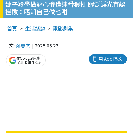
姚子羚學做點心慘遭連番狠批 眼泛淚光直認
挫敗：唔知自己做乜咁
首頁
生活話題
電影劇集
文:
鄭惠文
2025.05.23
在Google追蹤
用 App 睇文
《UHK 港生活》