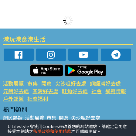
港玩港食港生活
活動展覽
市集
開倉
尖沙咀好去處
銅鑼灣好去處
元朗好去處
荃灣好去處
旺角好去處
社會
餐廳情報
戶外郊遊
社會福利
熱門類別
網民熱話
活動展覽
市集
開倉
尖沙咀好去處
銅鑼灣好去處
元朗好去處
荃灣好去處
旺角好去處
社會
U Lifestyle 會使用Cookies來改善您的網站體驗，請確定您同意
接受本網站之
私隱政策和使用條款
才可繼續瀏覽。
餐廳情報
戶外郊遊