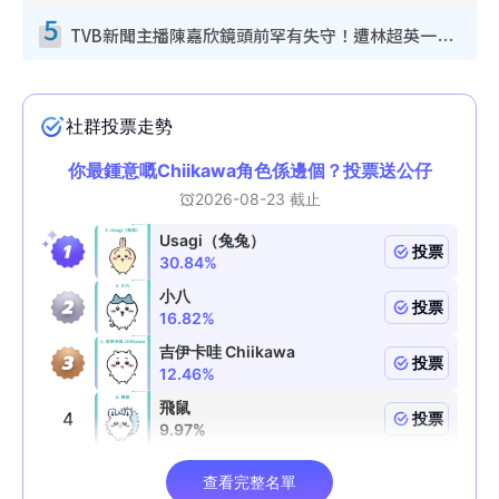
5
TVB新聞主播陳嘉欣鏡頭前罕有失守！遭林超英一句說話突襲嚇親當場大笑