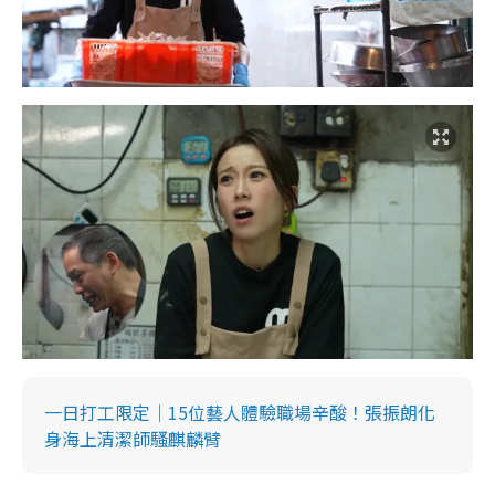
一日打工限定｜15位藝人體驗職場辛酸！張振朗化
身海上清潔師騷麒麟臂