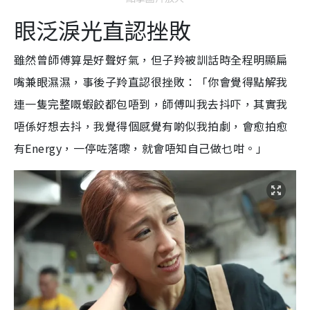
眼泛淚光直認挫敗
雖然曾師傅算是好聲好氣，但子羚被訓話時全程明顯扁
嘴兼眼濕濕，事後子羚直認很挫敗：「你會覺得點解我
連一隻完整嘅蝦餃都包唔到，師傅叫我去抖吓，其實我
唔係好想去抖，我覺得個感覺有啲似我拍劇，會愈拍愈
有Energy，一停咗落嚟，就會唔知自己做乜咁。」