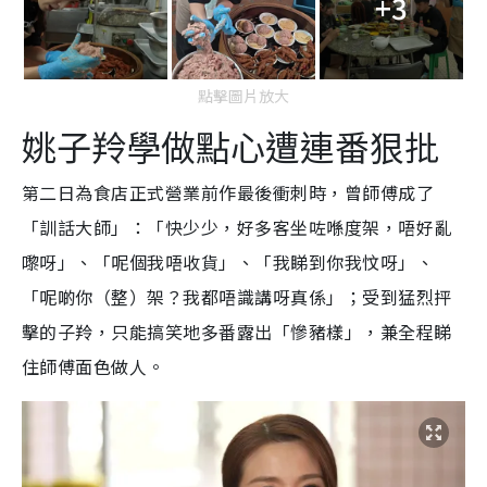
+3
點擊圖片放大
姚子羚學做點心遭連番狠批
第二日為食店正式營業前作最後衝刺時，曾師傅成了
「訓話大師」：「快少少，好多客坐咗喺度架，唔好亂
嚟呀」、「呢個我唔收貨」、「我睇到你我忟呀」、
「呢啲你（整）架？我都唔識講呀真係」；受到猛烈抨
擊的子羚，只能搞笑地多番露出「慘豬樣」，兼全程睇
住師傅面色做人。