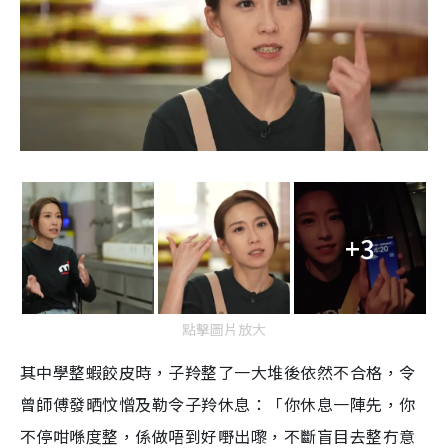
+3
點擊圖片放大
其中學整蝦餃皮時，子羚整了一大堆後依然不合格，令
曾師傅發晒忟憎及勒令子羚休息：「你休息一陣先，你
不停咁喺度整，係做唔到好嘢出嚟，不斷盲目去整冇意