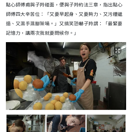
點心師傅甫與子羚碰面，便與子羚約法三章，指出點心
師傅四大辛苦位：「又要早起身、又要夠力、又污糟邋
遢、又濕手濕腳架喎。」又搞笑恐嚇子羚謂：「最緊要
記憶力，講兩次我就要問候你。」