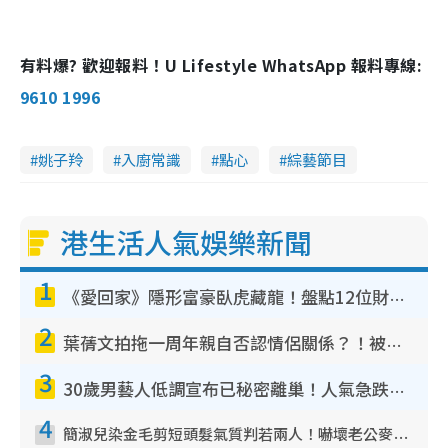
有料爆? 歡迎報料！U Lifestyle WhatsApp 報料專線:
9610 1996
姚子羚
入廚常識
點心
綜藝節目
港生活人氣娛樂新聞
1
《愛回家》隱形富豪臥虎藏龍！盤點12位財氣逼人的有錢藝人：呢位靚女3億身家唔憂做
2
葉蒨文拍拖一周年親自否認情侶關係？！被質疑感情造假竟稱GM「普通同事」
3
30歲男藝人低調宣布已秘密離巢！人氣急跌變失蹤人口︰「這幾年過得並不容易」
4
簡淑兒染金毛剪短頭髮氣質判若兩人！嚇壞老公麥大力都認唔出：「你做咩事？」