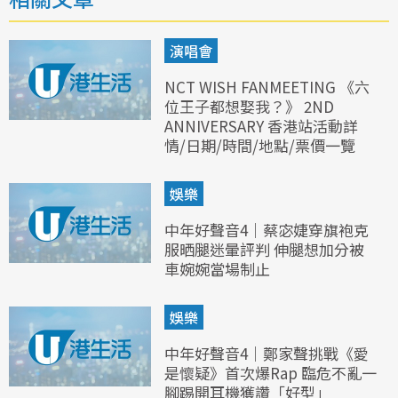
演唱會
NCT WISH FANMEETING 《六
位王子都想娶我？》 2ND
ANNIVERSARY 香港站活動詳
情/日期/時間/地點/票價一覽
娛樂
中年好聲音4｜蔡宓婕穿旗袍克
服晒腿迷暈評判 伸腿想加分被
車婉婉當場制止
娛樂
中年好聲音4｜鄭家聲挑戰《愛
是懷疑》首次爆Rap 臨危不亂一
腳踢開耳機獲讚「好型」