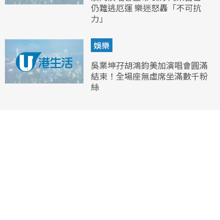
仍難逃厄運 樂迷怒轟「不可抗
力」
娛樂
吳業坤孖胡鴻鈞美加演唱會圓滿
結束！全場座無虛席坐滿數千粉
絲