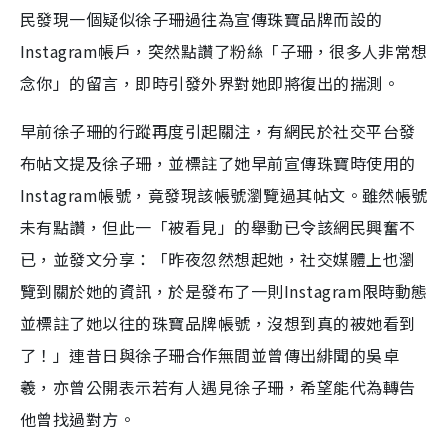
民發現一個疑似徐子珊過往為宣傳珠寶品牌而設的
Instagram帳戶，突然點讚了粉絲「子珊，很多人非常想
念你」的留言，即時引發外界對她即將復出的揣測。
早前徐子珊的行蹤再度引起關注，有網民於社交平台發
布帖文提及徐子珊，並標註了她早前宣傳珠寶時使用的
Instagram帳號，竟發現該帳號瀏覽過其帖文。雖然帳號
未有點讚，但此一「被看見」的舉動已令該網民興奮不
已，並發文分享：「昨夜忽然想起她，社交媒體上也瀏
覽到關於她的資訊，於是發布了一則Instagram限時動態
並標註了她以往的珠寶品牌帳號，沒想到真的被她看到
了！」連昔日與徐子珊合作無間並曾傳出緋聞的吳卓
羲，亦曾公開表示若有人遇見徐子珊，希望能代為轉告
他曾找過對方。