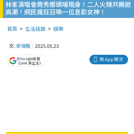
林峯演唱會周秀娜頭場現身！二人火辣共舞掀
高潮！網民瘋狂召喚一位息影女神！
首頁
生活話題
娛樂
文:
麥瑞雅
2025.05.23
在Google追蹤
用 App 睇文
《UHK 港生活》