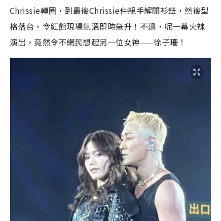
Chrissie轉圈，到最後Chrissie仲親手解開衫鈕，然後型
格落台，令紅館現場氣溫即時急升！不過，呢一幕火辣
演出，竟然令不網民想起另一位女神——徐子珊！