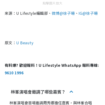
點擊圖片放大
來源：U Lifestyle編輯部、
微博@徐子珊
、
IG@徐子珊
原文：
U Beauty
有料爆? 歡迎報料！U Lifestyle WhatsApp 報料專線:
9610 1996
林峯演唱會邀請了哪些嘉賓？
林峯演唱會首場邀請周秀娜擔任嘉賓，與林峯合唱