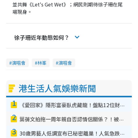
並共舞《Let's Get Wet》；網民則期待徐子珊在尾
場現身。
徐子珊近年動態如何？
演唱會
林峯
演唱會
港生活人氣娛樂新聞
1
《愛回家》隱形富豪臥虎藏龍！盤點12位財氣逼人的有錢藝人：呢位靚女3億身家唔憂做
2
葉蒨文拍拖一周年親自否認情侶關係？！被質疑感情造假竟稱GM「普通同事」
3
30歲男藝人低調宣布已秘密離巢！人氣急跌變失蹤人口︰「這幾年過得並不容易」