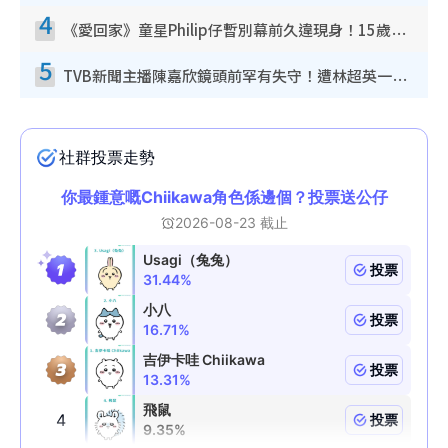
4
《愛回家》童星Philip仔暫別幕前久違現身！15歲近況暴風長高蛻變帥氣少男
5
TVB新聞主播陳嘉欣鏡頭前罕有失守！遭林超英一句說話突襲嚇親當場大笑