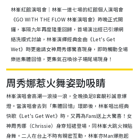
林峯紅館演唱會｜林峯一連七場的紅館個人演唱會
《GO WITH THE FLOW 林峯演唱會》昨晚正式開
鑼，事隔九年再度隆重回歸，首場演出經已引爆網
絡洗版式討論，林峯演繹經典金曲《Let's Get
Wet》時更邀請女神周秀娜驚喜現身，即時觸動全場
樂迷集體回憶，更集氣召喚徐子珊尾場現身！
周秀娜惹火舞姿勁吸睛
林峯演唱會高潮一浪接一浪，全晚換足8套靚衫誠意爆
燈。當演唱會去到「集體回憶」環節後，林峯唱出經典
快歌《Let's Get Wet》時，又再為Fans送上大驚喜！女
神周秀娜（Chrissie）身穿短裙登場，同林峯大跳火辣貼
身舞。二人在台上不時有親密互動，林峯亦Man爆抱起