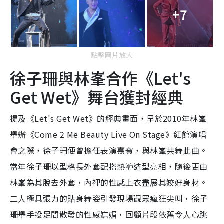
+7
點擊圖片放大
徐子珊與林峯合作《Let's
Get Wet》舞台獲封經典
提及《Let's Get Wet》的經典畫面，早於2010年林峯
舉辦《Come 2 Me Beauty Live On Stage》紅館演唱
會之際，徐子珊便曾擔任表演嘉賓，與林峯共舞此曲。
當年徐子珊以型格長外套配搭熱褲造型亮相，隨後更由
林峯為其脫去外套，內裡的性感上衣盡展其姣好身材。
二人極具張力的貼身舞姿引發現場觀眾瘋狂尖叫，徐子
珊舉手投足間散發的性感嫵媚，回顧片段依舊令人心跳