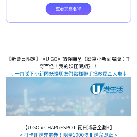
【新會員限定】《U GO》請你睇👹《蠟筆小新劇場版：千
奇百怪！我的妖怪假期》！
↓一齊睇下小新同妖怪朋友們點樣聯手拯救屋企人啦↓
【U GO x CHARGESPOT 夏日消暑企劃⚡】
> 打卡即送充電券！限量1000張🔋送完即止 <