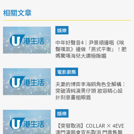
相關文章
娛樂
中年好聲音4｜尹景順邊唱《唉
聲嘆氣》邊做「燕式平衡」！肥
媽驚嘆海兒大讚極嫵媚
電影劇集
夫妻的博弈李海銅角色全解構：
突破清純演男仔頭 妝容精心設
計刻意畫粗眼眉
娛樂
【突發取消】COLLAR × 4EVE
澳門演唱會宣布取消 門票售罄