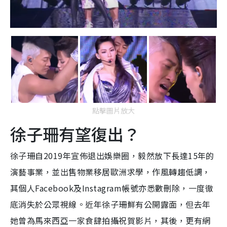
點擊圖片放大
徐子珊有望復出？
徐子珊自2019年宣佈退出娛樂圈，毅然放下長達15年的
演藝事業，並出售物業移居歐洲求學，作風轉趨低調，
其個人Facebook及Instagram帳號亦悉數刪除，一度徹
底消失於公眾視線。近年徐子珊鮮有公開露面，但去年
她曾為馬來西亞一家食肆拍攝祝賀影片，其後，更有網