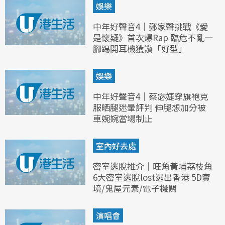
娛樂
中年好聲音4｜鄭家聲挑戰《愛
是懷疑》首次爆Rap 臨危不亂一
腳踢開耳機獲讚「好型」
娛樂
中年好聲音4｜蔡宓婕穿旗袍克
服晒腿迷暈評判 伸腿想加分被
車婉婉當場制止
室內好去處
密室逃脫推介｜旺角黃埔荔枝角
6大密室逃脫lost逃出香港 5D實
境/鬼屋元素/電子機關
演唱會