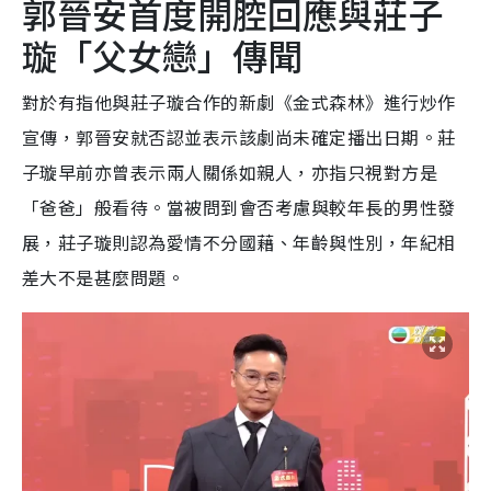
郭晉安首度開腔回應與莊子
璇「父女戀」傳聞
對於有指他與莊子璇合作的新劇《金式森林》進行炒作
宣傳，郭晉安就否認並表示該劇尚未確定播出日期。莊
子璇早前亦曾表示兩人關係如親人，亦指只視對方是
「爸爸」般看待。當被問到會否考慮與較年長的男性發
展，莊子璇則認為愛情不分國藉、年齡與性別，年紀相
差大不是甚麼問題。