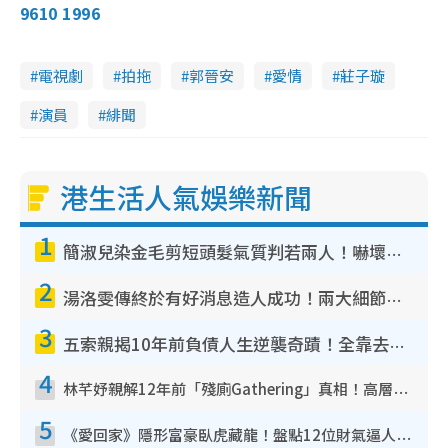
9610 1996
電視劇
拍拖
郭晉安
愛情
莊子璇
演員
緋聞
港生活人氣娛樂新聞
1
簡淑兒染金毛剪短頭髮氣質判若兩人！嚇壞老公麥大力都認唔出：「你做咩事？」
2
湯洛雯傳終於有好消息造人成功！兩大細節曝孕味極濃惹猜測：大肚婆先會咁！
3
五索親揭10年前負債人生逆襲奇蹟！全靠去一地方轉運後即遇上馬先生
4
林芊妤親解12年前「殘廁Gathering」真相！高層解約一句話重創尊嚴至今拒返TVB
5
《愛回家》隱形富豪臥虎藏龍！盤點12位財氣逼人的有錢藝人：呢位靚女3億身家唔憂做