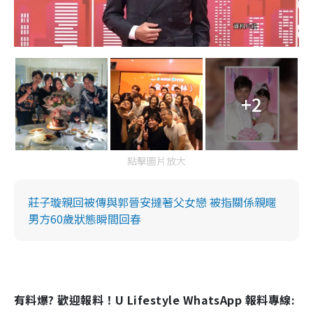
+2
點擊圖片放大
莊子璇親回被傳與郭晉安撻著父女戀 被指關係親暱
男方60歲狀態瞬間回春
有料爆? 歡迎報料！U Lifestyle WhatsApp 報料專線: