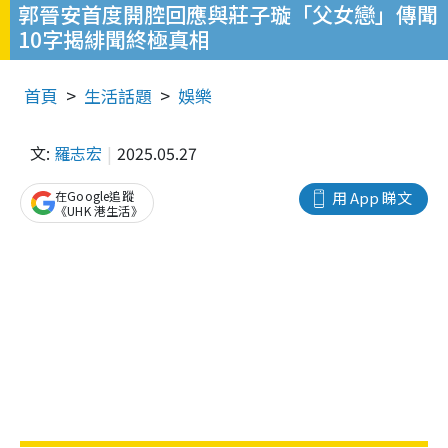
郭晉安首度開腔回應與莊子璇「父女戀」傳聞
10字揭緋聞終極真相
首頁
生活話題
娛樂
文:
羅志宏
2025.05.27
在Google追蹤
用 App 睇文
《UHK 港生活》