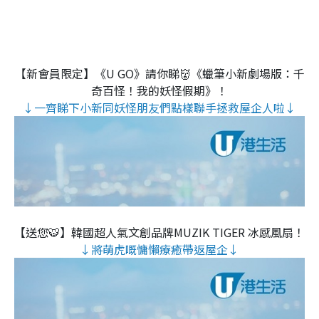
【新會員限定】《U GO》請你睇👹《蠟筆小新劇場版：千
奇百怪！我的妖怪假期》！
↓一齊睇下小新同妖怪朋友們點樣聯手拯救屋企人啦↓
【送您🐯】韓國超人氣文創品牌MUZIK TIGER 冰感風扇！
↓將萌虎嘅慵懶療癒帶返屋企↓