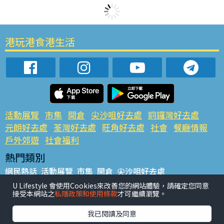
港玩港食港生活
活動展覽
市集
開倉
尖沙咀好去處
銅鑼灣好去處
元朗好去處
荃灣好去處
旺角好去處
社會
餐廳情報
戶外郊遊
社會福利
熱門類別
網民熱話
活動展覽
市集
開倉
尖沙咀好去處
銅鑼灣好去處
元朗好去處
荃灣好去處
旺角好去處
社會
U Lifestyle 會使用Cookies來改善您的網站體驗，請確定您同意
接受本網站之
私隱政策和使用條款
才可繼續瀏覽。
餐廳情報
戶外郊遊
熱門標籤
我已閱讀及同意