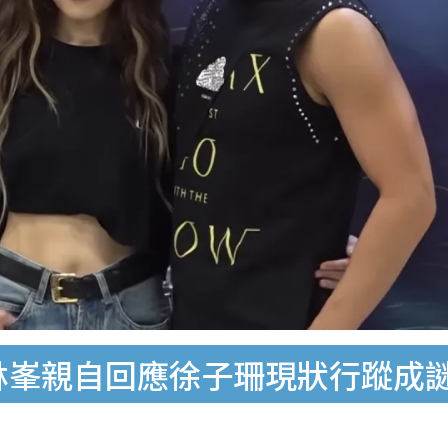
林峯親自回應徐子珊現狀行蹤成謎