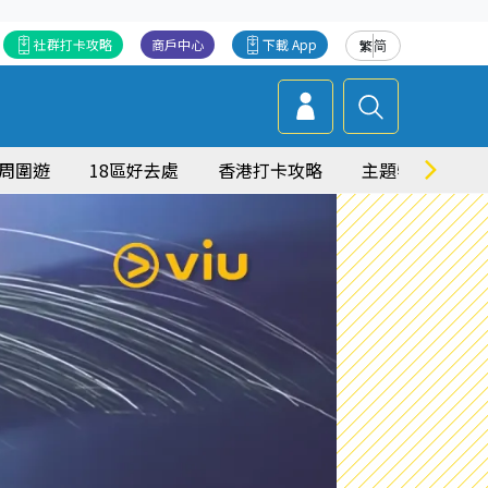
社群打卡攻略
商戶中心
下載 App
繁
简
周圍遊
18區好去處
香港打卡攻略
主題特集