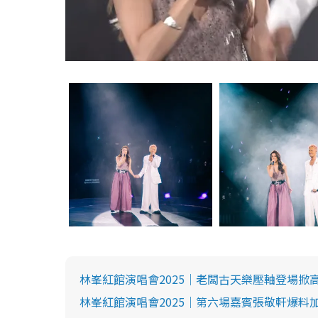
林峯紅館演唱會2025｜老闆古天樂壓軸登場掀
林峯紅館演唱會2025｜第六場嘉賓張敬軒爆料