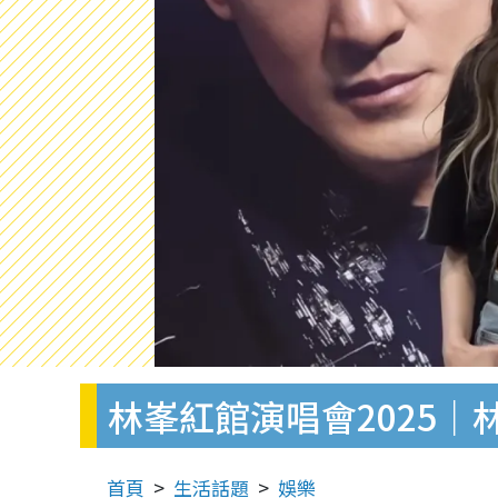
林峯紅館演唱會2025｜
首頁
生活話題
娛樂