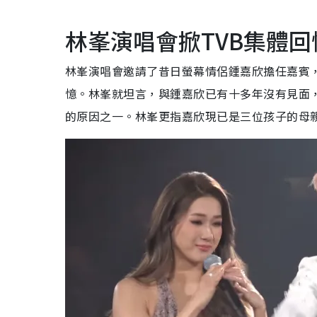
林峯演唱會掀TVB集體回
林峯演唱會邀請了昔日螢幕情侶鍾嘉欣擔任嘉賓
憶。林峯就坦言，與鍾嘉欣已有十多年沒有見面
的原因之一。林峯更指嘉欣現已是三位孩子的母