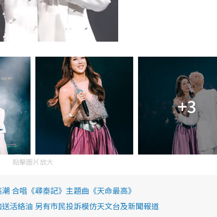
+3
點擊圖片放大
高潮 合唱《尋秦記》主題曲《天命最高》
加送活絡油 另有市民投訴模仿天文台及新聞報道