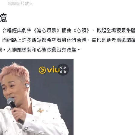
點擊圖片放大
憶
，合唱經典劇集《溏心風暴》插曲《心領》，掀起全場觀眾集
，而網路上許多觀眾都希望看到他們合體，這也是他考慮邀請
親，大讚她樣貌和心態依舊沒有改變。