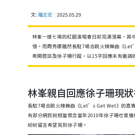
文:
羅志宏
2025.05.29
林峯一連七場的紅館演唱會日前完滿落幕，其
憶。而周秀娜雖然長駐7場合跳火辣舞曲《Let’
希開腔談及徐子珊行蹤，以15字回應未有邀請
林峯親自回應徐子珊現狀
長駐7場合跳火辣舞曲《Let’s Get Wet
有部分網民就相當懷念當年2010年徐子珊也曾擔任
紛紛留言希望見到徐子珊。