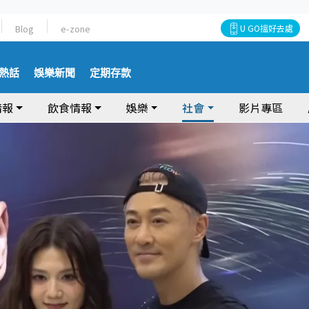
Blog
e-zone
U GO搵好去處
熱話
娛樂新聞
定期存款
情報
飲食情報
娛樂
社會
影片專區