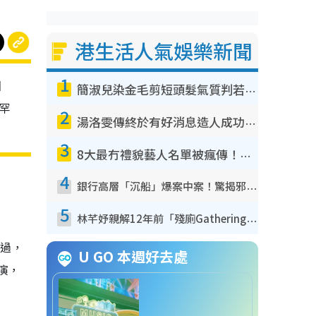
港生活人氣娛樂新聞
1
回
簡淑兒染金毛剪短頭髮氣質判若兩人！嚇壞老公麥大力都認唔出：「你做咩事？」
亦罕
2
湯洛雯傳終於有好消息造人成功！兩大細節曝孕味極濃惹猜測：大肚婆先會咁！
3
8大最冇禮貌藝人名單被瘋傳！網民揭發明星真面目 一致數臭呢位係無品天花板？
4
銀行高層「沉船」爆案中案！驚揭邪教洗腦操控賣淫被吞600萬 幕後黑手講多錯多
5
林芊妤親解12年前「殘廁Gathering」真相！高層解約一句話重創尊嚴至今拒返TVB
不過，
U GO 本週好去處
表演，