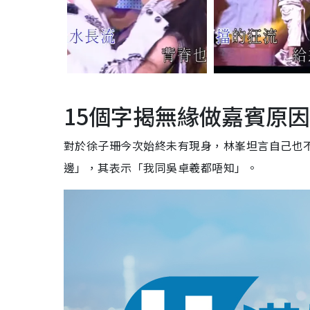
15個字揭無緣做嘉賓原因
對於徐子珊今次始終未有現身，林峯坦言自己也
邊」，其表示「我同吳卓羲都唔知」。