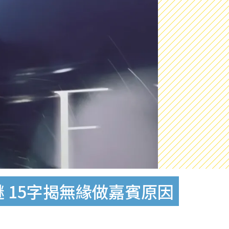
 15字揭無緣做嘉賓原因