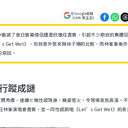
在Google追蹤
《UHK 港生活》
中邀請了昔日螢幕情侶鍾嘉欣擔任嘉賓，引起不少歌迷的集體
s Get Wet》，但就意外惹來與徐子珊的比較，而林峯事後
的原因。
行蹤成謎
》的嘉賓周秀娜，連續七晚性感現身，舞姿惹火，令現場氣氛高漲。
林峯演唱會嘉賓，並一同性感跳唱《Let’s Get Wet》的