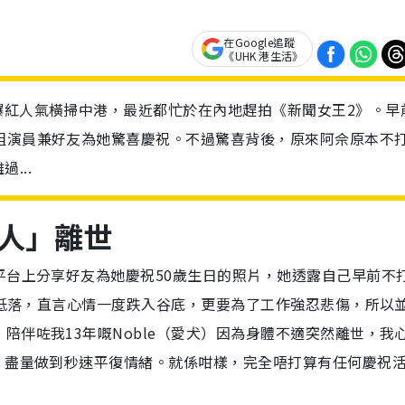
在Google追蹤
《UHK 港生活》
爆紅人氣橫掃中港，最近都忙於在內地趕拍《新聞女王2》。早
組演員兼好友為她驚喜慶祝。不過驚喜背後，原來阿佘原本不
...
人」離世
平台上分享好友為她慶祝
50歲生日的照片，她透露自己早前不
心情低落，直言心情一度跌入谷底，更要為了工作強忍悲傷，所以
陪伴咗我13年嘅Noble（愛犬）因為身體不適突然離世，我
，盡量做到秒速平復情緒。就係咁樣，完全唔打算有任何慶祝