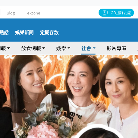
Blog
e-zone
U GO搵好去處
熱話
娛樂新聞
定期存款
情報
飲食情報
娛樂
社會
影片專區