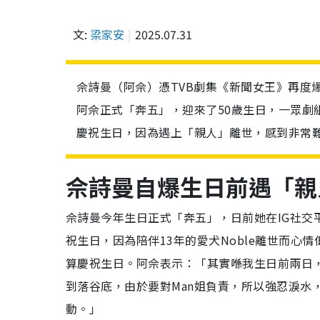
文:
梁家安
2025.07.31
佘詩曼（阿佘）憑TVB劇集《新聞女王》再度
阿佘正式「奔五」，迎來了50歲生日，一眾劇
慶祝生日，因為遇上「親人」離世，感到非常難過
佘詩曼自爆生日前遇「親
佘詩曼今年生日正式「奔五」，日前她在IG社交
祝生日，因為陪伴13年的愛犬Noble離世而
算慶祝生日。阿佘表示：「其實喺我生日前兩日，
到落谷底，由於要對Man姐負責，所以強忍淚水
動。」