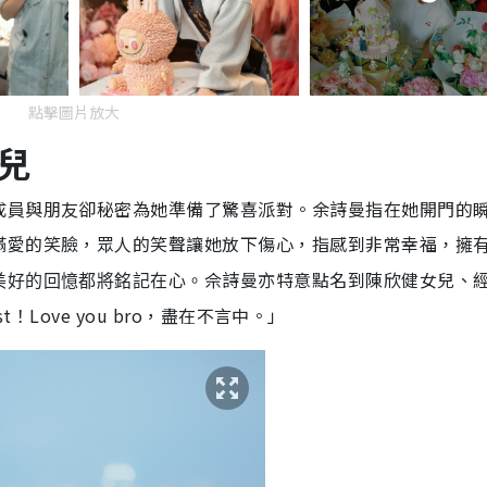
點擊圖片放大
兒
成員與朋友卻秘密為她準備了驚喜派對。余詩曼指在她開門的
滿愛的笑臉，眾人的笑聲讓她放下傷心，指感到非常幸福
，擁
佘詩曼亦特意點名到陳欣健女兒、
美好的回憶都將銘記在心。
st！Love you bro，盡在不言中。」