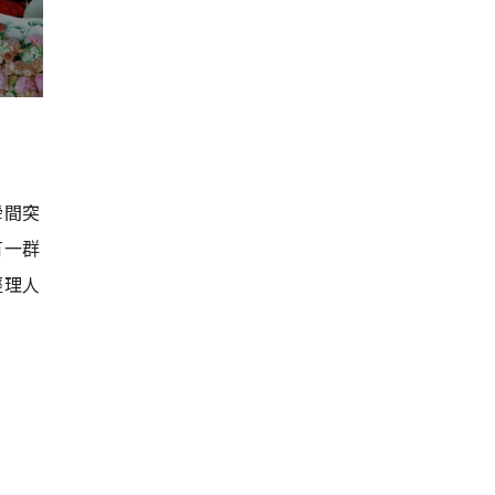
瞬間突
有一群
經理人