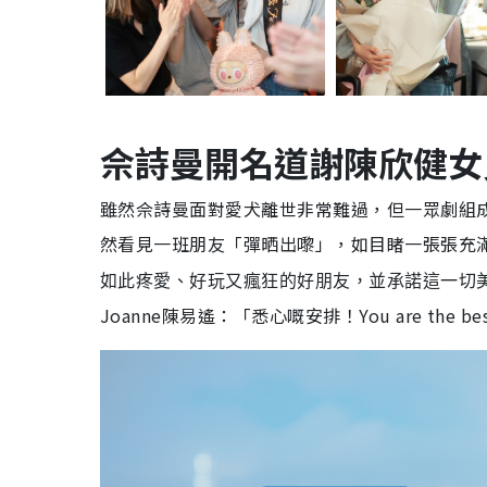
佘詩曼開名道謝陳欣健女
雖然佘詩曼面對愛犬離世非常難過，但一眾劇組
然看見一班朋友「彈晒出嚟」，如目睹一張張充
如此疼愛、好玩又瘋狂的好朋友，並承諾這一切
Joanne陳易遙：「悉心嘅安排！You are the be