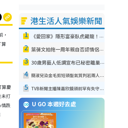
港生活人氣娛樂新聞
1
前，
《愛回家》隱形富豪臥虎藏龍！盤點12位財氣逼人的有錢藝人：呢位靚女3億身家唔憂做
打算
2
葉蒨文拍拖一周年親自否認情侶關係？！被質疑感情造假竟稱GM「普通同事」
3
30歲男藝人低調宣布已秘密離巢！人氣急跌變失蹤人口︰「這幾年過得並不容易」
4
簡淑兒染金毛剪短頭髮氣質判若兩人！嚇壞老公麥大力都認唔出：「你做咩事？」
5
打算慶
TVB新聞主播陳嘉欣鏡頭前罕有失守！遭林超英一句說話突襲嚇親當場大笑
並未打
U GO 本週好去處
心情跌
活