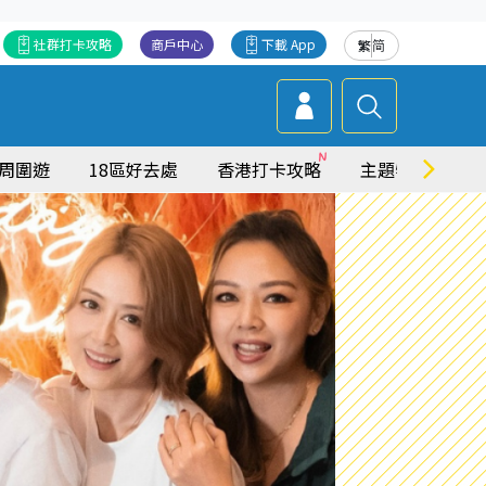
社群打卡攻略
商戶中心
下載 App
繁
简
周圍遊
18區好去處
香港打卡攻略
主題特集