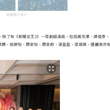
點擊圖片放大
，除了有《新聞女王2》一眾劇組演員，包括
黃宗澤、譚俊彥、
頌嫻、姚樂怡、周家怡、周家蔚、湯盈盈、梁靖琪、鍾麗淇亦