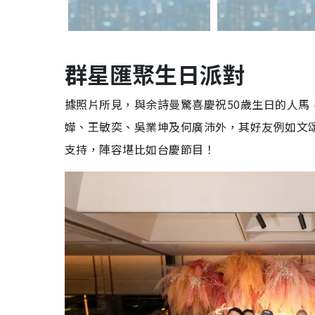
群星匯聚生日派對
據照片所見，與余詩曼驚喜慶祝50歲生日的人馬
嬅、王敏奕、吳業坤及何廣沛外，其好友例如文
支持，陣容堪比如台慶節目！