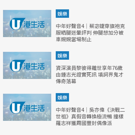
娛樂
中年好聲音4｜蔡宓婕穿旗袍克
服晒腿迷暈評判 伸腿想加分被
車婉婉當場制止
娛樂
資深演員黎彼得離世享年76歲
由鍾志光證實死訊 填詞界鬼才
傳奇落幕
娛樂
中年好聲音4｜吳亦偉《決戰二
世祖》真假音轉換極流暢 撞樣
羅志祥獲周國豐封偶像派