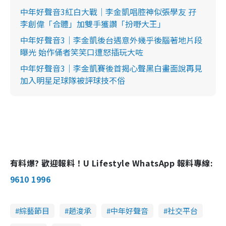
中年好聲音3紅白大戰｜李金凱唱腔神似張學友 孖
李創偉「合體」加雙手獲讚「扮嘢大王」
中年好聲音3｜李金凱後台遇意外幾乎後腦著地片段
曝光 始作俑者笑笑口遭怒插玩大咗
中年好聲音3｜李金凱賽後首揭心聲黑白畫面說再見
加入明星足球隊被評球技不俗
有料爆? 歡迎報料！U Lifestyle WhatsApp 報料專線:
9610 1996
綜藝節目
趙浚承
中年好聲音
社交平台