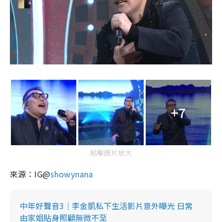
+7
點擊圖片放大
來源：IG@
showynana
中年好聲音3｜李金凱私下生活影片意外曝光 日常
由家姐貼身照顧無微不至