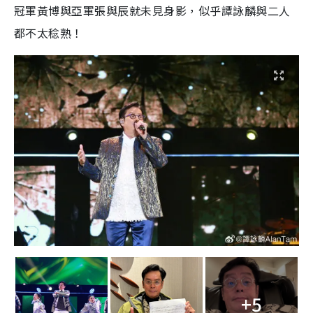
冠軍黃博與亞軍張與辰就未見身影，似乎譚詠麟與二人
都不太稔熟！
+5