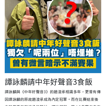
譚詠麟請中年好聲音3食飯
譚詠麟與《中年好聲音3》的趙浚承相識多年，更曾有傳
因譚詠麟的原故趙浚承成為內定冠軍。而在比賽結束後