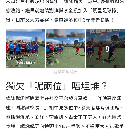
未知是否有趙浚承的幫忙，譚詠麟與一眾中3參賽者愈來
愈熟絡，繼早前邀請劉洋與李金凱加入「明星足球隊」
後，日前又大方宴客，豪爽請多位中3參賽者食飯！
+8
點擊圖片放大
獨欠「呢兩位」唔埋堆？
譚詠麟愛將簡嘉明在社交平台發文寫道：「昨晚高朋滿
座，謝謝譚校長！」相中見多位中3參賽者都有份出席，
包括趙浚承
、劉洋、李金凱、占士丁丁等人，在大圓桌
食飯，譚詠麟更向鏡頭比YEAH手勢。不過兩大人氣歌手