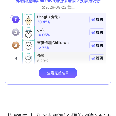
【新會員限定】《U GO》請你睇👹《蠟筆小新劇場版：千