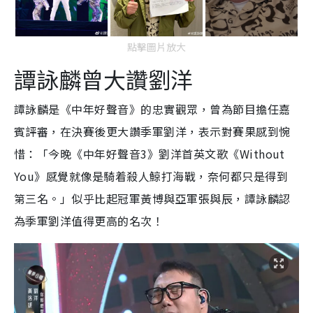
點擊圖片放大
譚詠麟曾大讚劉洋
譚詠麟是《中年好聲音》的忠實觀眾，曾為節目擔任嘉
賓評審，在決賽後更大讚季軍劉洋，表示對賽果感到惋
惜：「今晚《中年好聲音3》劉洋首英文歌《Without
You》感覺就像是騎着殺人鯨打海戰，奈何都只是得到
第三名。」似乎比起冠軍黃博與亞軍張與辰，譚詠麟認
為季軍劉洋值得更高的名次！