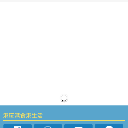
港玩港食港生活