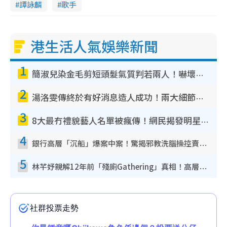
譚詠麟
歌手
港生活人氣娛樂新聞
1
簡淑兒染金毛剪短頭髮氣質判若兩人！嚇壞老公麥大力都認唔出：「你做咩事？」
2
湯洛雯傳終於有好消息造人成功！兩大細節曝孕味極濃惹猜測：大肚婆先會咁！
3
8大最冇禮貌藝人名單被瘋傳！網民揭發明星真面目 一致數臭呢位係無品天花板？
4
銀行高層「沉船」爆案中案！驚揭邪教洗腦操控賣淫被吞600萬 幕後黑手講多錯多
5
林芊妤親解12年前「殘廁Gathering」真相！高層解約一句話重創尊嚴至今拒返TVB