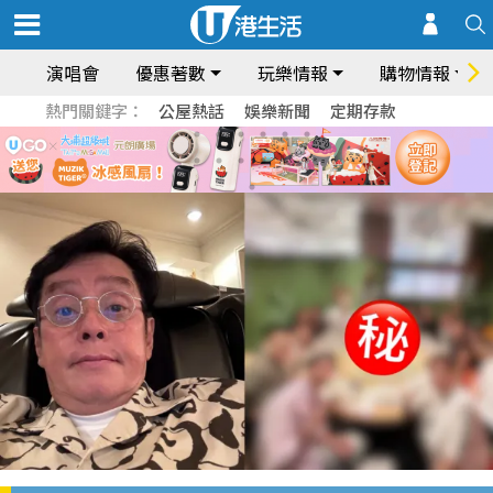
演唱會
優惠著數
玩樂情報
購物情報
熱門關鍵字：
公屋熱話
娛樂新聞
定期存款