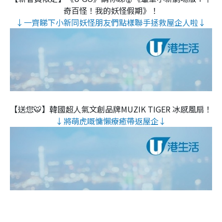
奇百怪！我的妖怪假期》！
↓一齊睇下小新同妖怪朋友們點樣聯手拯救屋企人啦↓
【送您🐯】韓國超人氣文創品牌MUZIK TIGER 冰感風扇！
↓將萌虎嘅慵懶療癒帶返屋企↓