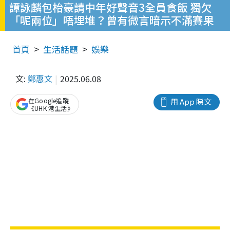
譚詠麟包枱豪請中年好聲音3全員食飯 獨欠
「呢兩位」唔埋堆？曾有微言暗示不滿賽果
首頁
生活話題
娛樂
文:
鄭惠文
2025.06.08
在Google追蹤
用 App 睇文
《UHK 港生活》