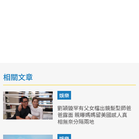
相關文章
娛樂
劉穎鏇罕有父女檔出鏡髮型師爸
爸露面 親曝媽媽留美國感人真
相無奈分隔兩地
娛樂