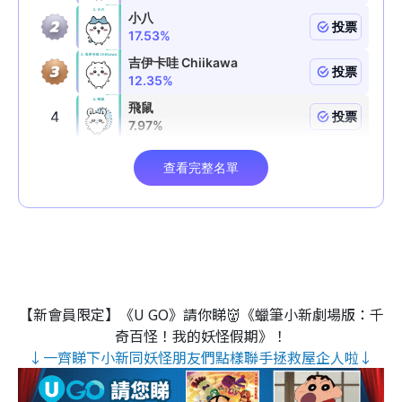
【新會員限定】《U GO》請你睇👹《蠟筆小新劇場版：千
奇百怪！我的妖怪假期》！
↓一齊睇下小新同妖怪朋友們點樣聯手拯救屋企人啦↓