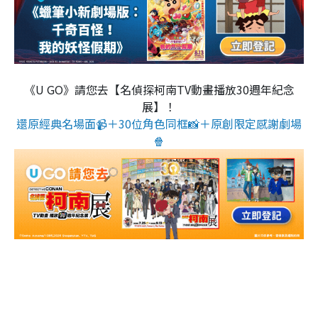
《U GO》請您去【名偵探柯南TV動畫播放30週年紀念
展】！
還原經典名場面📹＋30位角色同框📸＋原創限定感謝劇場
🍿