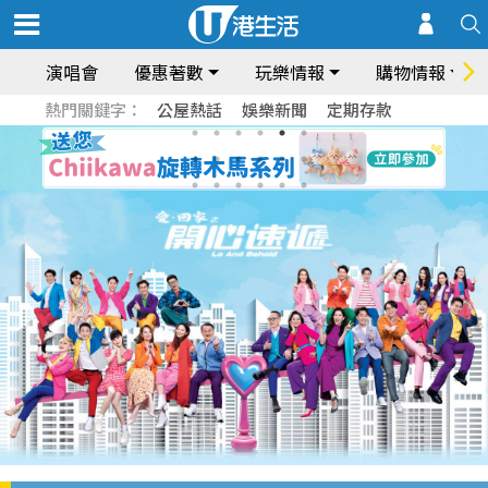
演唱會
優惠著數
玩樂情報
購物情報
熱門關鍵字：
公屋熱話
娛樂新聞
定期存款