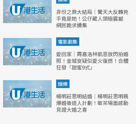
非份之罪大結局｜驚天大反轉兇
手竟是她！公仔藏人頭極震撼
網民跪求續集
電影劇集
愛回家｜周嘉洛林凱恩放閃拍婚
照！金城安疑似愛火復燃！合體
狂發「甜蜜9式」
娛樂
楊明莊思明結婚｜楊明莊思明親
爆婚後造人計劃！敬茶場面感動
見證大婚之喜