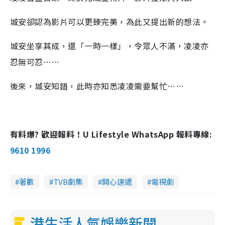
城安卻認為影片可以更臻完美，為此又提出新的想法。
城安坐享其成，還「一時一樣」，令眾人不滿，凌凌亦
忍無可忍……
後來，城安知錯，此時亦知悉凌凌需要幫忙……
有料爆? 歡迎報料！U Lifestyle WhatsApp 報料專線:
9610 1996
著數
TVB劇集
開心速遞
電視劇
港生活人氣娛樂新聞