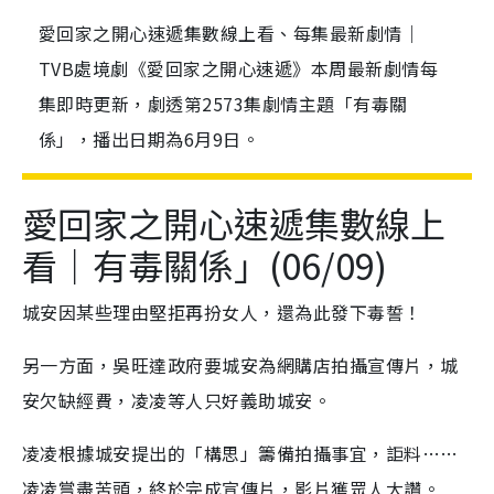
愛回家之開心速遞集數線上看、每集最新劇情｜
TVB處境劇《愛回家之開心速遞》本周最新劇情每
集即時更新，劇透第2573集劇情主題「有毒關
係」，播出日期為6月9日。
愛回家之開心速遞集數線上
看｜有毒關係」(06/09)
城安因某些理由堅拒再扮女人，還為此發下毒誓！
另一方面，吳旺達政府要城安為網購店拍攝宣傳片，城
安欠缺經費，凌凌等人只好義助城安。
凌凌根據城安提出的「構思」籌備拍攝事宜，詎料……
凌凌嘗盡苦頭，終於完成宣傳片，影片獲眾人大讚。