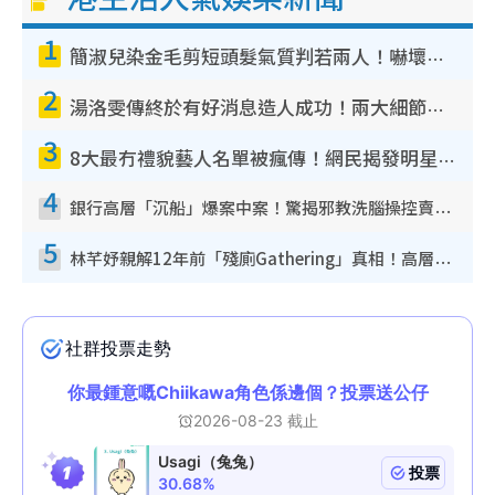
1
簡淑兒染金毛剪短頭髮氣質判若兩人！嚇壞老公麥大力都認唔出：「你做咩事？」
2
湯洛雯傳終於有好消息造人成功！兩大細節曝孕味極濃惹猜測：大肚婆先會咁！
3
8大最冇禮貌藝人名單被瘋傳！網民揭發明星真面目 一致數臭呢位係無品天花板？
4
銀行高層「沉船」爆案中案！驚揭邪教洗腦操控賣淫被吞600萬 幕後黑手講多錯多
5
林芊妤親解12年前「殘廁Gathering」真相！高層解約一句話重創尊嚴至今拒返TVB