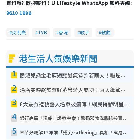
有料爆? 歡迎報料！U Lifestyle WhatsApp 報料專線:
9610 1996
炎明熹
TVB
香港
歌手
歌曲
港生活人氣娛樂新聞
1
簡淑兒染金毛剪短頭髮氣質判若兩人！嚇壞老公麥大力都認唔出：「你做咩事？」
2
湯洛雯傳終於有好消息造人成功！兩大細節曝孕味極濃惹猜測：大肚婆先會咁！
3
8大最冇禮貌藝人名單被瘋傳！網民揭發明星真面目 一致數臭呢位係無品天花板？
4
銀行高層「沉船」爆案中案！驚揭邪教洗腦操控賣淫被吞600萬 幕後黑手講多錯多
5
林芊妤親解12年前「殘廁Gathering」真相！高層解約一句話重創尊嚴至今拒返TVB