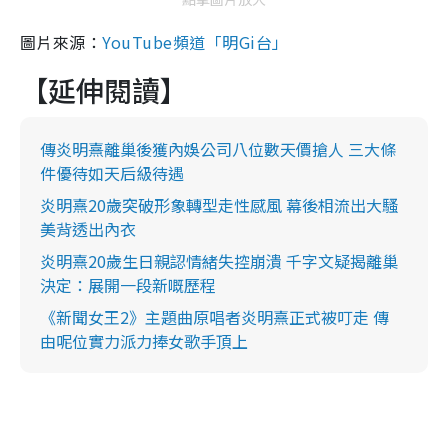
圖片來源：
YouTube頻道「明Gi台」
【延伸閱讀】
傳炎明熹離巢後獲內娛公司八位數天價搶人 三大條
件優待如天后級待遇
炎明熹20歲突破形象轉型走性感風 幕後相流出大騷
美背透出內衣
炎明熹20歲生日親認情緒失控崩潰 千字文疑揭離巢
決定：展開一段新嘅歷程
《新聞女王2》主題曲原唱者炎明熹正式被叮走 傳
由呢位實力派力捧女歌手頂上