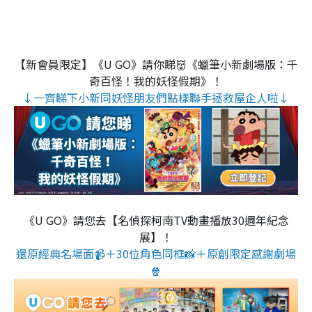
【新會員限定】《U GO》請你睇👹《蠟筆小新劇場版：千
奇百怪！我的妖怪假期》！
↓一齊睇下小新同妖怪朋友們點樣聯手拯救屋企人啦↓
《U GO》請您去【名偵探柯南TV動畫播放30週年紀念
展】！
還原經典名場面📹＋30位角色同框📸＋原創限定感謝劇場
🍿