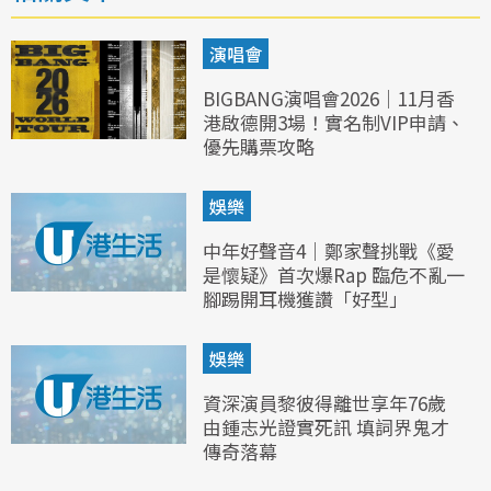
演唱會
BIGBANG演唱會2026｜11月香
港啟德開3場！實名制VIP申請、
優先購票攻略
娛樂
中年好聲音4｜鄭家聲挑戰《愛
是懷疑》首次爆Rap 臨危不亂一
腳踢開耳機獲讚「好型」
娛樂
資深演員黎彼得離世享年76歲
由鍾志光證實死訊 填詞界鬼才
傳奇落幕