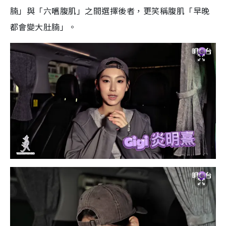
腩」與「六嚿腹肌」之間選擇後者，更笑稱腹肌「早晚
都會變大肚腩」。