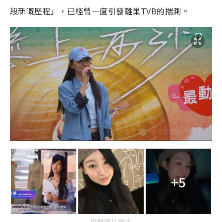
段新嘅歷程」，已經曾一度引發離巢TVB的揣測。
+5
點擊圖片放大