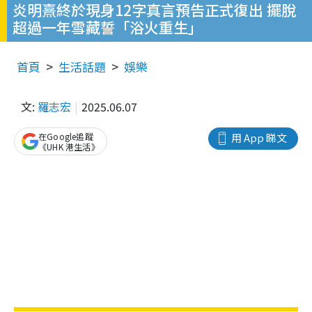
炎明熹終於現身12字真言預告正式復出 擺脫
超過一年雪藏誓「浴火重生」
首頁
生活話題
娛樂
文:
羅志宏
2025.06.07
在Google追蹤
用 App 睇文
《UHK 港生活》