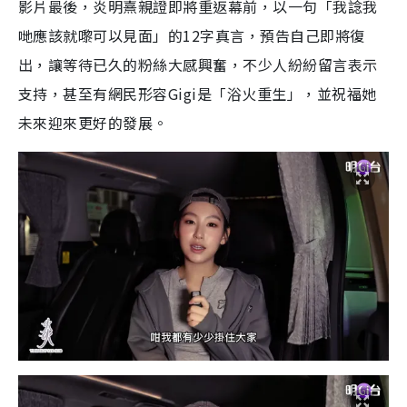
影片最後，炎明熹親證即將重返幕前，以一句「我諗我
哋應該就嚟可以見面」的12字真言，預告自己即將復
出，讓等待已久的粉絲大感興奮，不少人紛紛留言表示
支持，甚至有網民形容Gigi是「浴火重生」，並祝福她
未來迎來更好的發展。