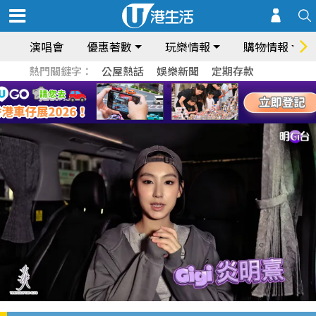
演唱會
優惠著數
玩樂情報
購物情報
熱門關鍵字：
公屋熱話
娛樂新聞
定期存款