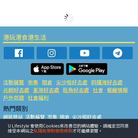
港玩港食港生活
活動展覽
市集
開倉
尖沙咀好去處
銅鑼灣好去處
元朗好去處
荃灣好去處
旺角好去處
社會
餐廳情報
戶外郊遊
社會福利
熱門類別
網民熱話
活動展覽
市集
開倉
尖沙咀好去處
銅鑼灣好去處
元朗好去處
荃灣好去處
旺角好去處
社會
U Lifestyle 會使用Cookies來改善您的網站體驗，請確定您同意
接受本網站之
私隱政策和使用條款
才可繼續瀏覽。
餐廳情報
戶外郊遊