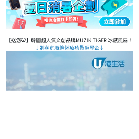
【送您🐯】韓國超人氣文創品牌MUZIK TIGER 冰感風扇！
↓將萌虎嘅慵懶療癒帶返屋企↓