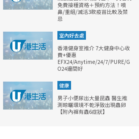
免費接種資格＋預約方法！噴
鼻/重組/滅活3款疫苗比較及禁
忌
室內好去處
香港健身室推介 7大健身中心收
費+優惠
EFX24/Anytime/24/7/PURE/G
O24邊間好
健康
男子小便尿出大量昆蟲 醫生推
測晾曬環境不乾淨致出現蟲卵
【附內褲有蟲6症狀】