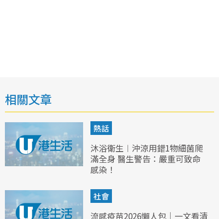
相關文章
熱話
沐浴衛生︱沖涼用錯1物細菌爬
滿全身 醫生警告：嚴重可致命
感染！
社會
流感疫苗2026懶人包｜一文看清