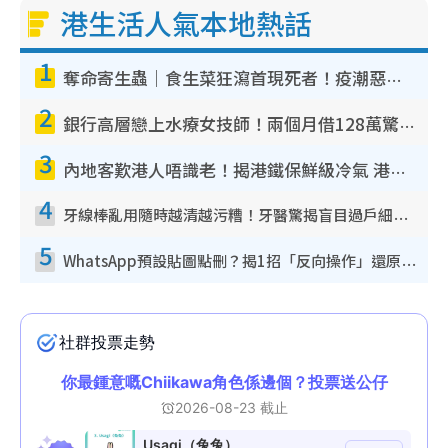
港生活人氣本地熱話
1
奪命寄生蟲｜食生菜狂瀉首現死者！疫潮惡化錄1.8萬宗病例 揭洗菜3大謬誤
2
銀行高層戀上水療女技師！兩個月借128萬驚覺「沉船」沉落火海 揭背後疑似邪教操控賣淫
3
內地客歎港人唔識老！揭港鐵保鮮級冷氣 港人求放過：咪投訴
4
牙線棒亂用隨時越清越污糟！牙醫驚揭盲目過戶細菌恐致蛀牙：呢種先係日常真保養
5
WhatsApp預設貼圖點刪？揭1招「反向操作」還原簡潔介面 附3步實測教學