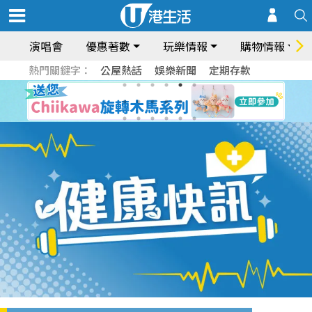
演唱會
優惠著數
玩樂情報
購物情報
熱門關鍵字：
公屋熱話
娛樂新聞
定期存款