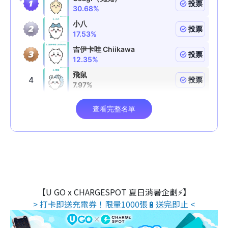
【U GO x CHARGESPOT 夏日消暑企劃⚡】
> 打卡即送充電券！限量1000張🔋送完即止 <