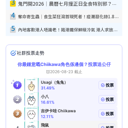
3
鬼門開2026｜農曆七月撞正日全食特別邪？專家警告切忌做一事！揭4大禁忌+2招保平安
4
奪命寄生蟲｜食生菜狂瀉首現死者！疫潮惡化錄1.8萬宗病例 揭洗菜3大謬誤
5
內地客歎港人唔識老！揭港鐵保鮮級冷氣 港人求放過：咪投訴