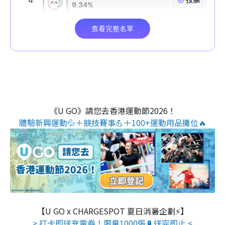
《U GO》請您去香港運動節2026！
體驗新興運動💦＋競技賽事💪＋100+運動用品攤位🔥
【U GO x CHARGESPOT 夏日消暑企劃⚡】
> 打卡即送充電券！限量1000張🔋送完即止 <