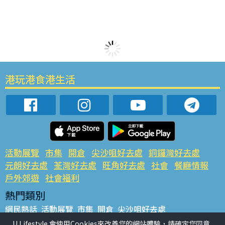
港玩港食港生活
活動展覽
市集
開倉
尖沙咀好去處
銅鑼灣好去處
元朗好去處
荃灣好去處
旺角好去處
社會
餐廳情報
戶外郊遊
社會福利
熱門類別
網民熱話
活動展覽
市集
開倉
尖沙咀好去處
銅鑼灣好去處
元朗好去處
荃灣好去處
旺角好去處
社會
U Lifestyle 會使用Cookies來改善您的網站體驗，請確定您同意