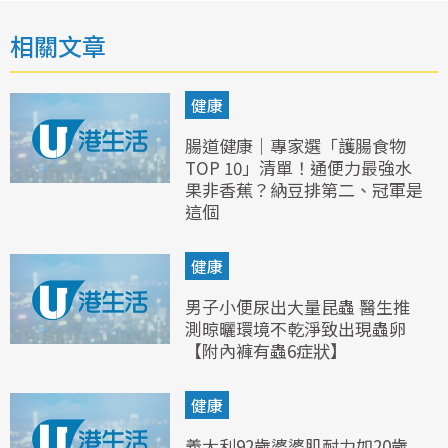
相關文章
健康
腸道健康｜專家選「護腸食物
TOP 10」清單！通便力最強水
果非香蕉？納豆排第二、冠軍是
這個
健康
男子小便尿出大量昆蟲 醫生推
測晾曬環境不乾淨致出現蟲卵
【附內褲有蟲6症狀】
健康
義大利92歲婆婆肌耐力如20歲