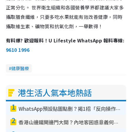
正常分化。 世界衛生組織和各國營養學界都建議大家多
攝取膳食纖維，只要多吃水果就能有效改善健康，同時
攝取維生素、礦物質和抗氧化劑，一舉數得！
有料爆? 歡迎報料！U Lifestyle WhatsApp 報料專線:
9610 1996
健康醫療
港生活人氣本地熱話
1
WhatsApp預設貼圖點刪？揭1招「反向操作」還原簡潔介面 附3步實測教學
2
香港山邊鐵閘邊門大開？內地客困惑意義何在！網民神回覆：呢種叫法理性防禦