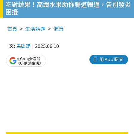
吃對蔬果！高纖水果助你腸道暢通，告別發炎
困擾
首頁
生活話題
健康
文:
馬熙婕
2025.06.10
在Google追蹤
用 App 睇文
《UHK 港生活》