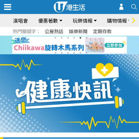
演唱會
優惠著數
玩樂情報
購物情報
熱門關鍵字：
公屋熱話
娛樂新聞
定期存款