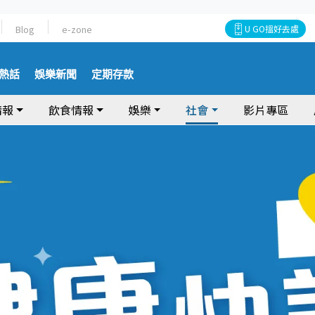
Blog
e-zone
U GO搵好去處
熱話
娛樂新聞
定期存款
情報
飲食情報
娛樂
社會
影片專區