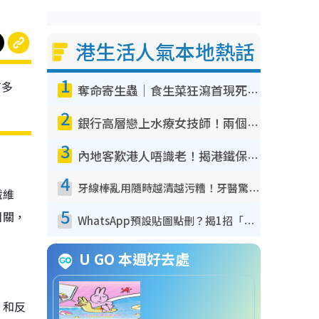
港生活人氣本地熱話
1
有多
奪命寄生蟲｜食生菜狂瀉首現死者！疫潮惡化錄1.8萬宗病例 揭洗菜3大謬誤
2
銀行高層戀上水療女技師！兩個月借128萬驚覺「沉船」沉落火海 揭背後疑似邪教操控賣淫
3
內地客歎港人唔識老！揭港鐵保鮮級冷氣 港人求放過：咪投訴
4
牙線棒亂用隨時越清越污糟！牙醫驚揭盲目過戶細菌恐致蛀牙：呢種先係日常真保養
纖維
5
相關，
WhatsApp預設貼圖點刪？揭1招「反向操作」還原簡潔介面 附3步實測教學
U GO 本週好去處
）和反