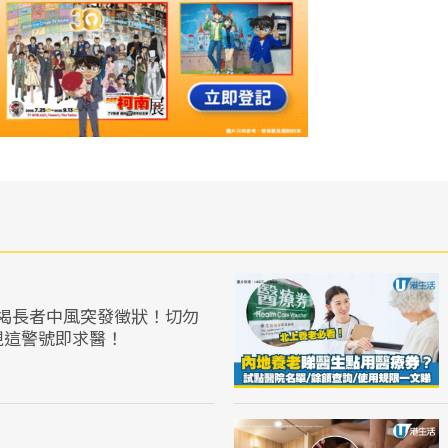
揭長者中風突發徵狀！切勿
現這警號即求醫！