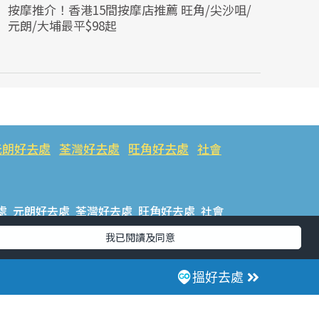
按摩推介！香港15間按摩店推薦 旺角/尖沙咀/
元朗/大埔最平$98起
元朗好去處
荃灣好去處
旺角好去處
社會
處
元朗好去處
荃灣好去處
旺角好去處
社會
我已閱讀及同意
樂好去處
#ULifestyle應用程式
#限時搶
搵好去處
話