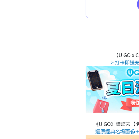
【U GO x
> 打卡即送充
《U GO》請您去【
還原經典名場面📹＋