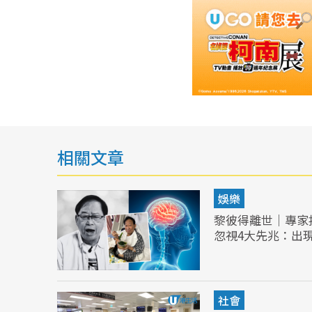
相關文章
娛樂
黎彼得離世｜專家
忽視4大先兆：出
社會