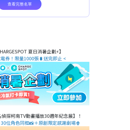
 CHARGESPOT 夏日消暑企劃⚡】
電券！限量1000張🔋送完即止 <
名偵探柯南TV動畫播放30週年紀念展】！
30位角色同框📸＋原創限定感謝劇場🍿