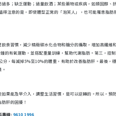
肪過多；缺乏運動；過量飲酒；某些藥物或疾病，如類固醇、
 值得注意的是，即使體型正常的「泡芙人」，也可能罹患脂肪
整飲食習慣，減少精緻碳水化合物和糖分的攝取，增加高纖維
分鐘的有氧運動，並搭配重量訓練，幫助代謝脂肪。第三，控制
0公分，每減掉5%至10%的體重，有助於改善脂肪肝。最後，
積。
但如果能及早介入，調整生活習慣，是可以逆轉的。所以，預
脂肪肝的困擾！
報料專線:
9610 1996