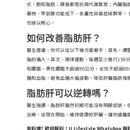
式、飽和脂肪；胰島素阻抗與代謝異常；內臟脂
藥物、甲狀腺功能低下、多囊性卵巢症候群等。
勿掉以輕心。
如何改善脂肪肝？
醫生建議，你可以從以下幾方面著手：首先，調
脂的攝入。其次，規律運動，每週至少進行150
和腰圍，男性腰圍不超過90公分，女性不超過8
糖和血脂，避免血糖大幅波動，降低肝臟脂肪堆
脂肪肝可以逆轉嗎？
醫生強調，脂肪肝雖然初期可能沒有明顯症狀，
治療，從現在開始，維持健康的肝臟，讓你遠離
有料爆? 歡迎報料！U Lifestyle WhatsApp 