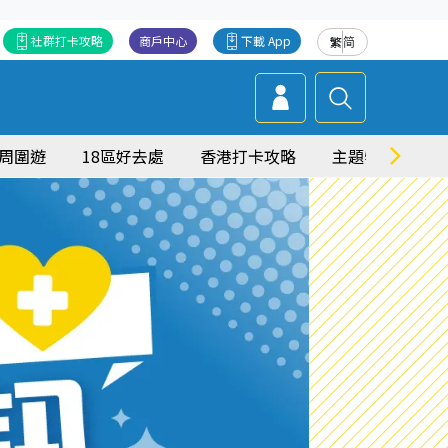
社群打卡攻略
商戶中心
下載 App
繁
简
周圍遊
18區好去處
香港打卡攻略
主題特集