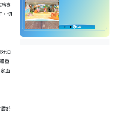
抗病毒
肝，切
和好油
體重
穩定血
防勝於