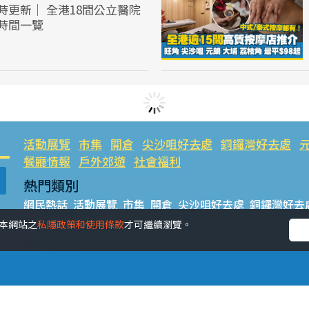
時更新｜ 全港18間公立醫院
時間一覽
活動展覽
市集
開倉
尖沙咀好去處
銅鑼灣好去處
餐廳情報
戶外郊遊
社會福利
熱門類別
網民熱話
活動展覽
市集
開倉
尖沙咀好去處
銅鑼灣好去
餐廳情報
戶外郊遊
受本網站之
私隱政策和使用條款
才可繼續瀏覽。
熱門標籤
#UGO搵好去處
#人氣活動推介
#美食社群熱話
#親子玩
#UJetso禮物放送
#ULifestyle商戶中心
#著數
#網絡熱