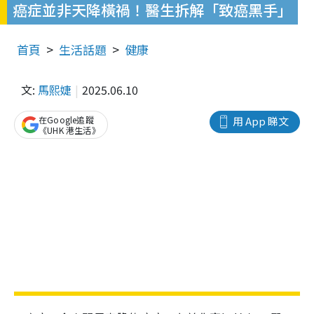
癌症並非天降橫禍！醫生拆解「致癌黑手」
首頁
生活話題
健康
文:
馬熙婕
2025.06.10
在Google追蹤
用 App 睇文
《UHK 港生活》