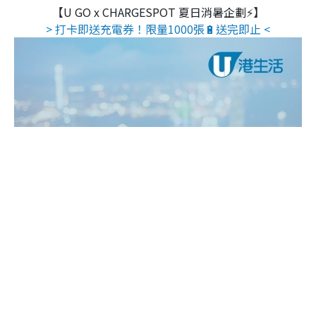
【U GO x CHARGESPOT 夏日消暑企劃⚡】
> 打卡即送充電券！限量1000張🔋送完即止 <