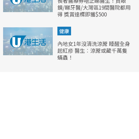
長者醫療券唔止睇醫生！買眼
鏡/睇牙醫/大灣區19間醫院都用
得 獎賞達標即獲$500
健康
內地女1年沒清洗涼蓆 睡醒全身
起紅疹 醫生︰涼蓆或藏千萬隻
蟎蟲！