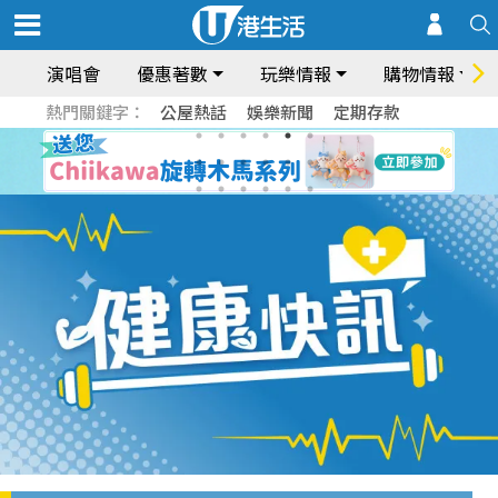
演唱會
優惠著數
玩樂情報
購物情報
熱門關鍵字：
公屋熱話
娛樂新聞
定期存款