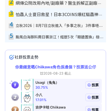
2
網傳公院改用內地/副廠藥？醫生拆解正副廠分別 揭4類人換藥隨時出事
3
怕蟲人士夏日救星！日本3COINS爆紅驅蟲神器$45起 1招「全程免觸碰」輕鬆搞定小強
4
立秋2026｜8月7日立秋進入「多事之秋」 3件事唔做得！專家教6招開運 清枱頭／銀包納氣接好運
5
颱風白海豚料周日襲浙江！經歷5次「眼牆置換」極罕見 成登陸內地最長途颱風