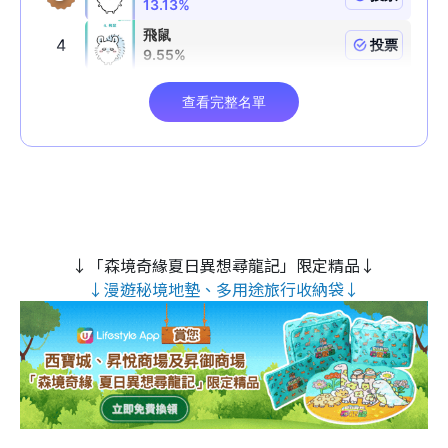
↓「森境奇緣夏日異想尋龍記」限定精品↓
↓漫遊秘境地墊、多用途旅行收納袋↓