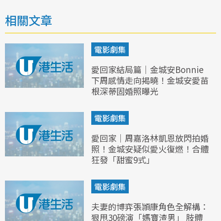
相關文章
電影劇集
愛回家結局篇｜金城安Bonnie
下周感情走向揭曉！金城安愛苗
根深蒂固婚照曝光
電影劇集
愛回家｜周嘉洛林凱恩放閃拍婚
照！金城安疑似愛火復燃！合體
狂發「甜蜜9式」
電影劇集
夫妻的博弈張頴康角色全解構：
狠甩30磅演「媽寶渣男」 肢體