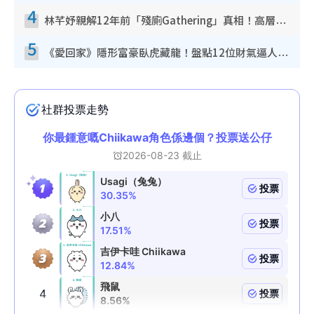
4
林芊妤親解12年前「殘廁Gathering」真相！高層解約一句話重創尊嚴至今拒返TVB
5
《愛回家》隱形富豪臥虎藏龍！盤點12位財氣逼人的有錢藝人：呢位靚女3億身家唔憂做