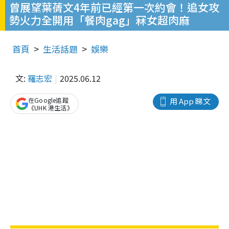
曾展望葉蒨文4年前已經第一次約會！追女攻
勢火力全開用「餐肉gag」冧女超肉麻
首頁
生活話題
娛樂
文:
羅志宏
2025.06.12
在Google追蹤
用 App 睇文
《UHK 港生活》