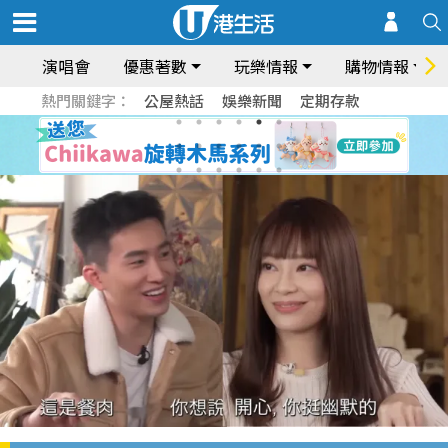
演唱會
優惠著數
玩樂情報
購物情報
熱門關鍵字：
公屋熱話
娛樂新聞
定期存款