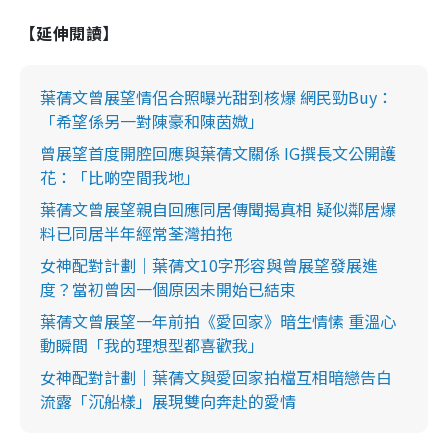
【延伸閱讀】
葉蒨文曾展望情侶合照曝光甜到核爆 網民勁Buy：
「希望係另一對陳豪和陳茵媺」
曾展望首度開腔回應與葉蒨文關係 IG撰長文公開護
花：「比啲空間我地」
葉蒨文曾展望親自回應同居傳聞揭真相 疑似鄰居爆
料已同居半年經常荃灣拍拖
女神配對計劃｜葉蒨文10字形容與曾展望發展進
度？當初曾因一個原因未開始已結束
葉蒨文曾展望一年前拍《愛回家》暗生情愫 重溫心
動瞬間「我的理想型都喜歡我」
女神配對計劃｜葉蒨文與愛回家拍檔互相暗戀告白
流露「沉船樣」展現雙向奔赴的愛情