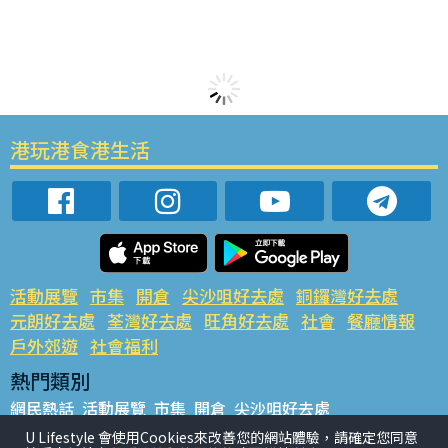
港玩港食港生活
活動展覽
市集
開倉
尖沙咀好去處
銅鑼灣好去處
元朗好去處
荃灣好去處
旺角好去處
社會
餐廳情報
戶外郊遊
社會福利
熱門類別
網民熱話
活動展覽
市集
開倉
尖沙咀好去處
銅鑼灣好去處
元朗好去處
荃灣好去處
旺角好去處
社會
U Lifestyle 會使用Cookies來改善您的網站體驗，請確定您同意