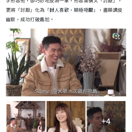
字形容他，卻巧妙地反將一軍，形容葉蒨文「討厭」，
更將「討厭」化為「
討
人喜歡，睇極唔
厭
」，盡顯調皮
幽默，成功打破尷尬。
+4