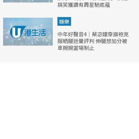
搞笑獲讚有周星馳底蘊
娛樂
中年好聲音4｜蔡宓婕穿旗袍克
服晒腿迷暈評判 伸腿想加分被
車婉婉當場制止