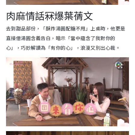
肉麻情話冧爆葉蒨文
去到甜品部份，「酥炸湯圓配糖不甩」上桌時，他更是
直接借湯圓含義告白，暗示「當中藴含了我對你的
心」，巧妙解讀為「有你的心」，浪漫又別出心裁。