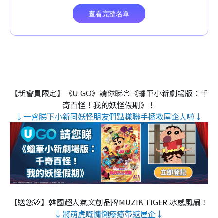
【新會員限定】《U GO》請你睇👹《蠟筆小新劇場版：千
奇百怪！我的妖怪假期》！
↓一齊睇下小新同妖怪朋友們點樣聯手拯救屋企人啦↓
【送您🐯】韓國超人氣文創品牌MUZIK TIGER 冰感風扇！
↓將萌虎嘅慵懶療癒帶返屋企↓