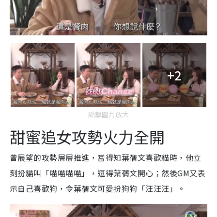
+2
點擊圖片放大
甜蜜追女攻勢火力全開
曾展望的攻勢層層推進，當得知葉蒨文喜歡貓時，他立
刻扮貓叫「喵喵喵喵」，逗得葉蒨文開心；然後GM又表
示自己喜歡狗，令葉蒨文可愛扮狗狗「汪汪汪」。