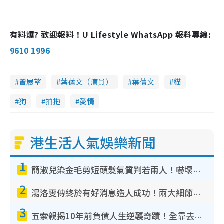
有料爆? 歡迎報料！U Lifestyle WhatsApp 報料專線:
9610 1996
曾展望
葉蒨文（演員）
葉蒨文
貓
狗
拍拖
愛情
港生活人氣娛樂新聞
1
簡淑兒染金毛剪短頭髮氣質判若兩人！嚇壞老公麥大力都認唔出：「你做咩事？」
2
湯洛雯傳終於有好消息造人成功！兩大細節曝孕味極濃惹猜測：大肚婆先會咁！
3
五索親揭10年前負債人生逆襲奇蹟！全靠去一地方轉運後即遇上馬先生