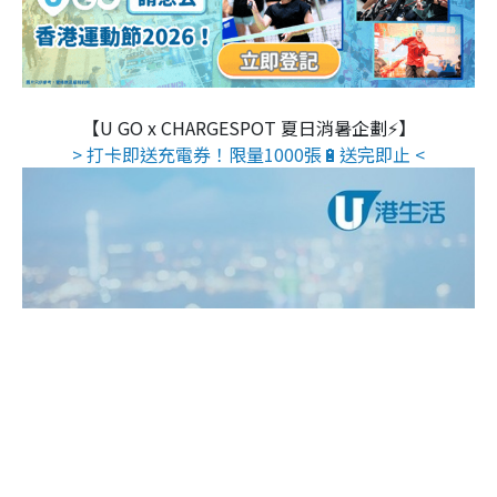
【U GO x CHARGESPOT 夏日消暑企劃⚡】
> 打卡即送充電券！限量1000張🔋送完即止 <