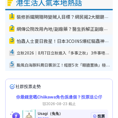
港生活人氣本地熱話
1
裝修拆鐵閘隨時變賊人目標？網民揭2大關鍵用途：裝新式等於白裝？附新舊鐵閘分別
2
網傳公院改用內地/副廠藥？醫生拆解正副廠分別 揭4類人換藥隨時出事
3
怕蟲人士夏日救星！日本3COINS爆紅驅蟲神器$45起 1招「全程免觸碰」輕鬆搞定小強
4
立秋2026｜8月7日立秋進入「多事之秋」 3件事唔做得！專家教6招開運 清枱頭／銀包納氣接好運
5
颱風白海豚料周日襲浙江！經歷5次「眼牆置換」極罕見 成登陸內地最長途颱風