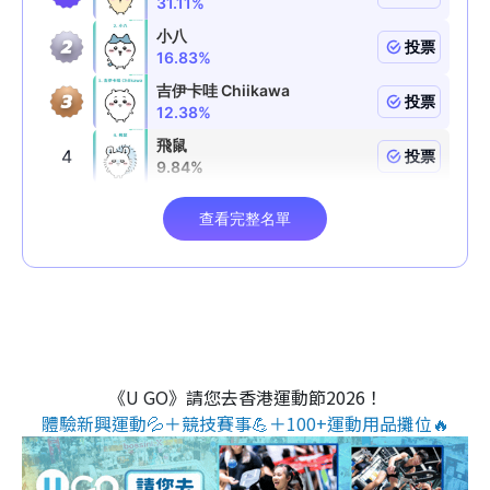
《U GO》請您去香港運動節2026！
體驗新興運動💦＋競技賽事💪＋100+運動用品攤位🔥