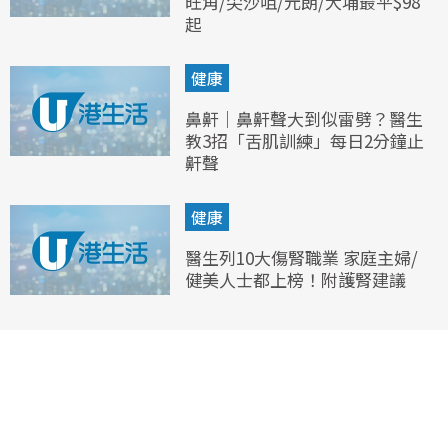
旺角/尖沙咀/元朗/大埔最平$98
起
健康
鼻鼾｜鼻鼾聲大到似雷劈？醫生
教3招「舌肌訓練」每日2分鐘止
鼾聲
健康
醫生列10大傷腎職業 家庭主婦/
健美人士都上榜！附護腎建議