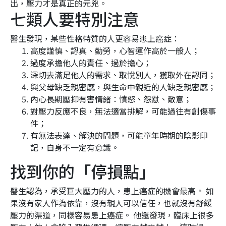
出，壓力才是真正的元兇。
七類人要特別注意
醫生發現，某些性格特質的人更容易患上癌症：
高度謹慎、認真、勤勞，心智運作高於一般人；
過度承擔他人的責任、過於擔心；
深切去滿足他人的需求、取悅別人，獲取外在認同；
與父母缺乏親密感，與生命中親近的人缺乏親密感；
內心長期壓抑有害情緒：憤怒、怨懟、敵意；
對壓力反應不良，無法適當排解，可能過往有創傷事
件；
有無法表達、解決的問題，可能童年時期的陰影印
記，自身不一定有意識。
找到你的「停損點」
醫生認為，承受巨大壓力的人，患上癌症的機會最高。 如
果沒有家人作為依靠，沒有親人可以信任，也就沒有舒緩
壓力的渠道，同樣容易患上癌症。 他還發現，臨床上很多