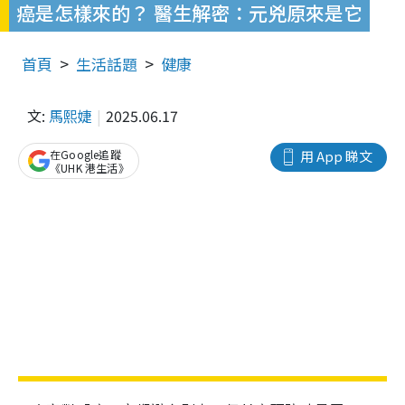
癌是怎樣來的？ 醫生解密：元兇原來是它
首頁
生活話題
健康
文:
馬熙婕
2025.06.17
在Google追蹤
用 App 睇文
《UHK 港生活》