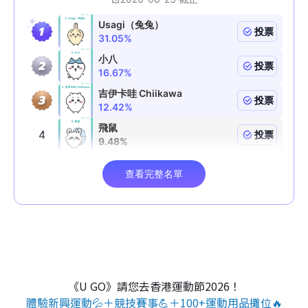
《U GO》請您去香港運動節2026！
體驗新興運動💦＋競技賽事💪＋100+運動用品攤位🔥