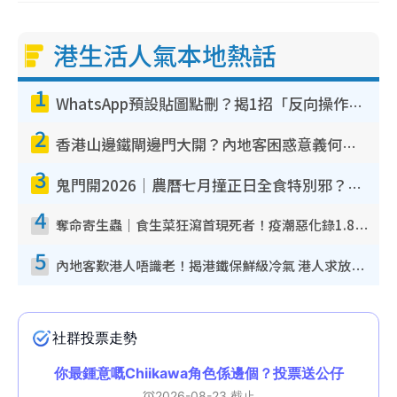
港生活人氣本地熱話
1
WhatsApp預設貼圖點刪？揭1招「反向操作」還原簡潔介面 附3步實測教學
2
香港山邊鐵閘邊門大開？內地客困惑意義何在！網民神回覆：呢種叫法理性防禦
3
鬼門開2026｜農曆七月撞正日全食特別邪？專家警告切忌做一事！揭4大禁忌+2招保平安
4
奪命寄生蟲｜食生菜狂瀉首現死者！疫潮惡化錄1.8萬宗病例 揭洗菜3大謬誤
5
內地客歎港人唔識老！揭港鐵保鮮級冷氣 港人求放過：咪投訴