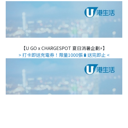
【U GO x CHARGESPOT 夏日消暑企劃⚡】
> 打卡即送充電券！限量1000張🔋送完即止 <