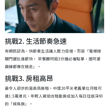
挑戰2. 生活節奏急速
有網民認為，快節奏生活讓人壓力倍增，形容「電梯按
關門鍵比誰都快， 茶餐廳阿姐3分鐘必催點單，連阿婆
晨練都像在競走」。
挑戰3. 房租高昂
最令人卻步的是高昂房租，中環20平米老舊單位月租可
達1.5萬港元，年輕人被迫合租劏房或加入每日往返深圳
的「候鳥族」。