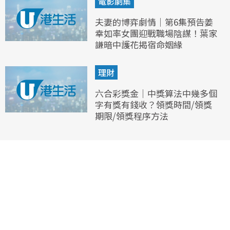
電影劇集
夫妻的博弈劇情｜第6集預告姜
幸如率女團迎戰職場陰謀！葉家
謙暗中護花揭宿命姻緣
理財
六合彩獎金｜中獎算法中幾多個
字有獎有錢收？領獎時間/領獎
期限/領獎程序方法