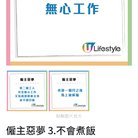
點擊圖片放大
僱主惡夢 3.不會煮飯