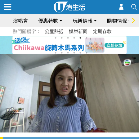
演唱會
優惠著數
玩樂情報
購物情報
熱門關鍵字：
公屋熱話
娛樂新聞
定期存款