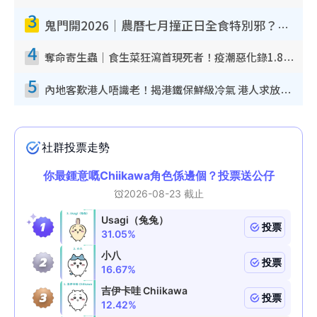
3
鬼門開2026｜農曆七月撞正日全食特別邪？專家警告切忌做一事！揭4大禁忌+2招保平安
4
奪命寄生蟲｜食生菜狂瀉首現死者！疫潮惡化錄1.8萬宗病例 揭洗菜3大謬誤
5
內地客歎港人唔識老！揭港鐵保鮮級冷氣 港人求放過：咪投訴