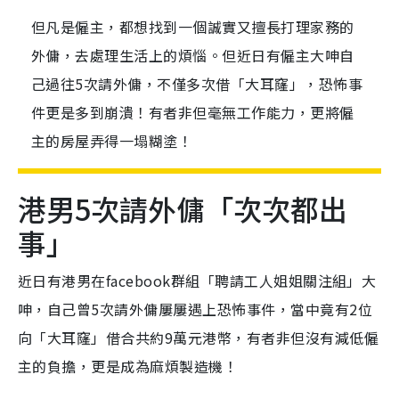
但凡是僱主，都想找到一個誠實又擅長打理家務的
外傭，去處理生活上的煩惱。但近日有僱主大呻自
己過往5次請外傭，不僅多次借「大耳窿」，恐怖事
件更是多到崩潰！有者非但毫無工作能力，更將僱
主的房屋弄得一塌糊塗！
港男5次請外傭「次次都出
事」
近日有港男在facebook群組「聘請工人姐姐關注組」大
呻，自己曾5次請外傭屢屢遇上恐怖事件，當中竟有2位
向「大耳窿」借合共約9萬元港幣，有者非但沒有減低僱
主的負擔，更是成為麻煩製造機！