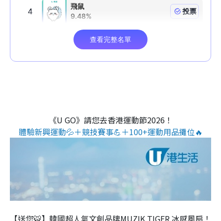
《U GO》請您去香港運動節2026！
體驗新興運動💦＋競技賽事💪＋100+運動用品攤位🔥
【送您🐯】韓國超人氣文創品牌MUZIK TIGER 冰感風扇！