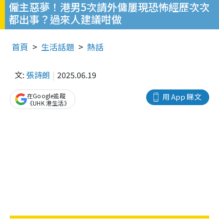
僱主惡夢！港男5次請外傭屢現恐怖經歷次次
都出事？過來人建議咁做
首頁
生活話題
熱話
文:
張詩朗
2025.06.19
在Google追蹤
用 App 睇文
《UHK 港生活》