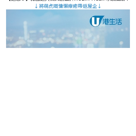
↓將萌虎嘅慵懶療癒帶返屋企↓