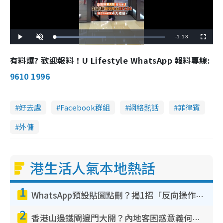
R
-
1:13
L
P
U
F
o
l
n
u
a
a
m
l
e
d
y
u
l
有料爆? 歡迎報料！U Lifestyle WhatsApp 報料專線:
e
t
s
d
e
c
m
:
r
9610 1996
4
e
6
e
a
.
n
2
8
i
%
好去處
Facebook群組
網絡熱話
菲律賓
n
外傭
i
n
g
港生活人氣本地熱話
T
1
i
WhatsApp預設貼圖點刪？揭1招「反向操作」還原簡潔介面 附3步實測教學
m
2
e
香港山邊鐵閘邊門大開？內地客困惑意義何在！網民神回覆：呢種叫法理性防禦