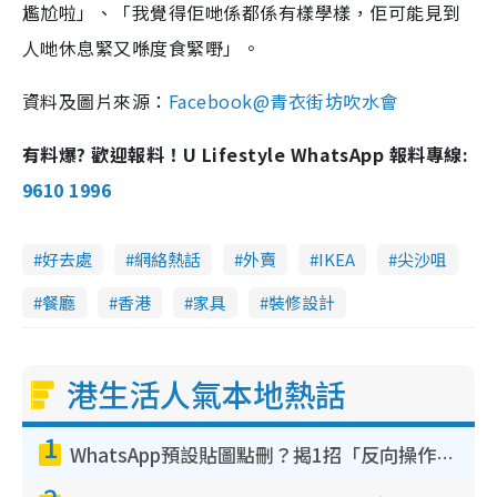
尷尬啦」、「我覺得佢哋係都係有樣學樣，佢可能見到
人哋休息緊又喺度食緊嘢」。
資料及圖片來源：
Facebook@青衣街坊吹水會
有料爆? 歡迎報料！U Lifestyle WhatsApp 報料專線:
9610 1996
好去處
網絡熱話
外賣
IKEA
尖沙咀
餐廳
香港
家具
裝修設計
港生活人氣本地熱話
1
WhatsApp預設貼圖點刪？揭1招「反向操作」還原簡潔介面 附3步實測教學