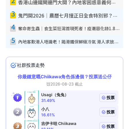
2
香港山邊鐵閘邊門大開？內地客困惑意義何在！網民神回覆：呢種叫法理性防禦
3
鬼門開2026｜農曆七月撞正日全食特別邪？專家警告切忌做一事！揭4大禁忌+2招保平安
4
奪命寄生蟲｜食生菜狂瀉首現死者！疫潮惡化錄1.8萬宗病例 揭洗菜3大謬誤
5
內地客歎港人唔識老！揭港鐵保鮮級冷氣 港人求放過：咪投訴