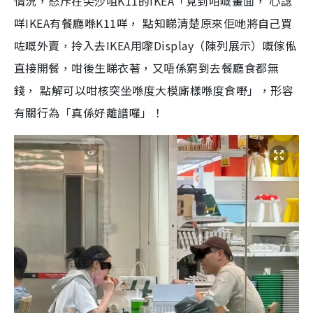
情況，怒斥在尖沙咀K11的IKEA「見到咁嘅畫面， 心諗
咩IKEA有餐廳喺K11咩， 點知睇清楚原來佢哋將自己買
咗嘅外賣，拎入去IKEA用嚟Display（陳列展示）嘅傢俬
直接開餐，咁後生睇衣著，又唔係窮到去餐廳食都無
錢， 點解可以咁核突坐喺度大模廝樣喺度食嘢」，形容
有關行為「真係好離譜囉」！