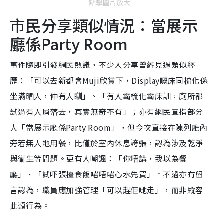
點擊圖片放大
市民分享類似情況：當展示
廳係Party Room
事件隨即引發網民熱議，不少人分享曾經見過類似經
歷：「可以去新都會Muji欣賞下，Display嘅床同梳化係
坐滿晒人，仲有人瞓」、「有人霸梳化霸床訓，廁所都
試過有人屙落去，其實無奇不有」；亦有網民直指部分
人「當展示廳係Party Room」，但今次直接在陳列廳內
旁若無人地用餐，比僅於室內休息誇張，認為涉及乾淨
與衞生等問題。更有人嘲諷：「你唔講，我以為餐
廳」、「試吓張檯食飯啱唔啱心水先買」。不過亦有留
言認為，職員應加強管理「可以趕佢哋走」，而非縱容
此類行為。