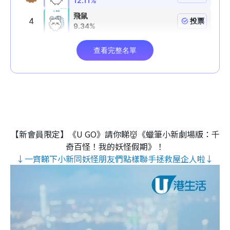
【新會員限定】《U GO》請你睇👹《蠟筆小新劇場版：千
奇百怪！我的妖怪假期》！
↓一齊睇下小新同妖怪朋友們點樣聯手拯救屋企人啦↓