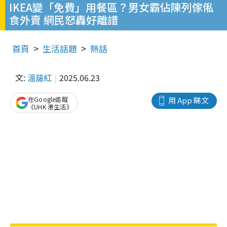
IKEA變「免費」用餐區？男女霸佔陳列傢俬
食外賣 網民怒轟好離譜
首頁
生活話題
熱話
文:
溫藹紅
2025.06.23
在Google追蹤
用 App 睇文
《UHK 港生活》