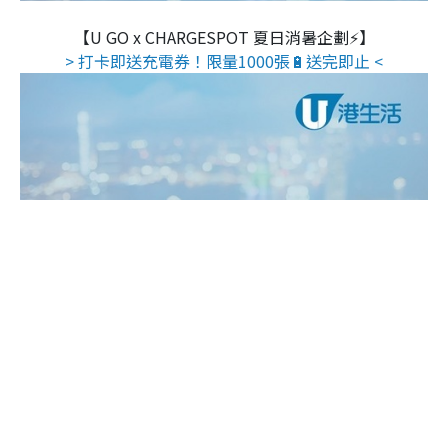
【U GO x CHARGESPOT 夏日消暑企劃⚡】
> 打卡即送充電券！限量1000張🔋送完即止 <