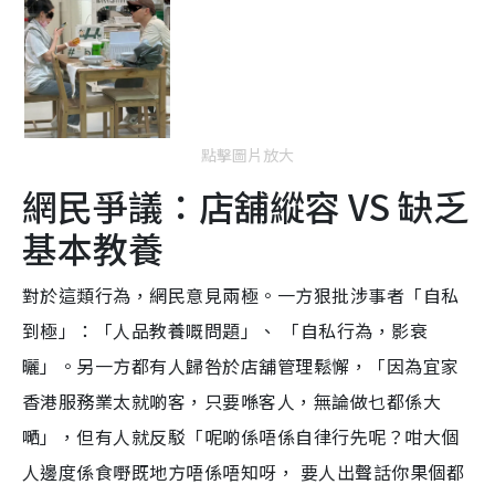
點擊圖片放大
網民爭議：店舖縱容 VS 缺乏
基本教養
對於這類行為，網民意見兩極。一方狠批涉事者「自私
到極」：「人品教養嘅問題」、 「自私行為，影衰
曬」。另一方都有人歸咎於店舖管理鬆懈，「因為宜家
香港服務業太就啲客，只要喺客人，無論做乜都係大
嗮」，但有人就反駁「呢啲係唔係自律行先呢？咁大個
人邊度係食嘢既地方唔係唔知呀， 要人出聲話你果個都