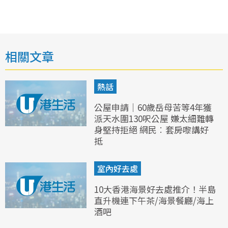
相關文章
熱話
公屋申請｜60歲岳母苦等4年獲
派天水圍130呎公屋 嫌太細難轉
身堅持拒絕 網民︰套房嚟講好
抵
室內好去處
10大香港海景好去處推介！半島
直升機連下午茶/海景餐廳/海上
酒吧