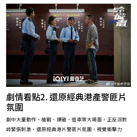
劇情看點2. 還原經典港產警匪片
氛圍
劇中大量動作、槍戰、爆破、追車等大場面，正反派對
峙緊張刺激，還原經典港片警匪片氛圍，視覺衝擊力