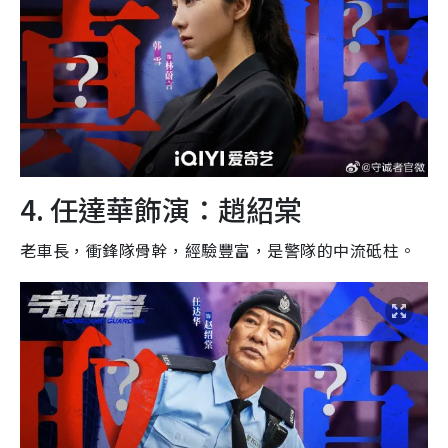
4. 任達華飾演：趙紹棠
老車長，衝鋒隊骨幹，經驗豐富，是警隊的中流砥柱。