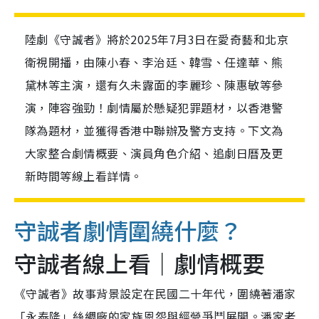
陸劇《守誠者》將於2025年7月3日在愛奇藝和北京
衛視開播，由陳小春、李治廷、韓雪、任達華、熊
黛林等主演，還有久未露面的李麗珍、陳惠敏等參
演，陣容強勁！劇情屬於懸疑犯罪題材，以香港警
隊為題材，並獲得香港中聯辦及警方支持。下文為
大家整合劇情概要、演員角色介紹、追劇日曆及更
新時間等線上看詳情。
守誠者劇情圍繞什麼？
守誠者線上看｜劇情概要
《守誠者》故事背景設定在民國二十年代，圍繞著潘家
「永泰隆」絲綢廠的家族恩怨與經營爭鬥展開。潘家老