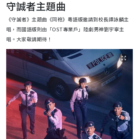
守誠者主題曲
《守誠者》主題曲《同袍》粵語版邀請到校長譚詠麟主
唱，而國語版則由「OST專業戶」陸劇男神劉宇寧主
唱。大家敬請期待！