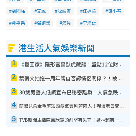
張國強
艾威
沈震軒
任達華
陳小春
黃嘉樂
湯鎮業
演員
李治廷
港生活人氣娛樂新聞
1
《愛回家》隱形富豪臥虎藏龍！盤點12位財氣逼人的有錢藝人：呢位靚女3億身家唔憂做
2
葉蒨文拍拖一周年親自否認情侶關係？！被質疑感情造假竟稱GM「普通同事」
3
30歲男藝人低調宣布已秘密離巢！人氣急跌變失蹤人口︰「這幾年過得並不容易」
4
簡淑兒染金毛剪短頭髮氣質判若兩人！嚇壞老公麥大力都認唔出：「你做咩事？」
5
TVB新聞主播陳嘉欣鏡頭前罕有失守！遭林超英一句說話突襲嚇親當場大笑