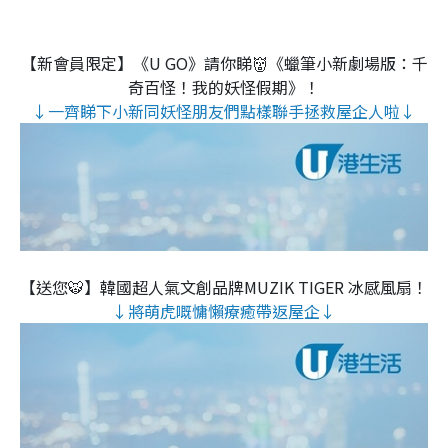
【新會員限定】《U GO》請你睇👹《蠟筆小新劇場版：千
奇百怪！我的妖怪假期》！
↓一齊睇下小新同妖怪朋友們點樣聯手拯救屋企人啦↓
【送您🐯】韓國超人氣文創品牌MUZIK TIGER 冰感風扇！
↓將萌虎嘅慵懶療癒帶返屋企↓