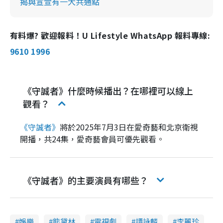
揭與宣萱有一大共通點
有料爆? 歡迎報料！U Lifestyle WhatsApp 報料專線:
9610 1996
《守誠者》什麼時候播出？在哪裡可以線上
觀看？
《守誠者》
將於2025年7月3日在愛奇藝和北京衛視
開播，共24集，愛奇藝會員可優先觀看。
《守誠者》的主要演員有哪些？
娛樂
熊黛林
電視劇
譚詠麟
李麗珍