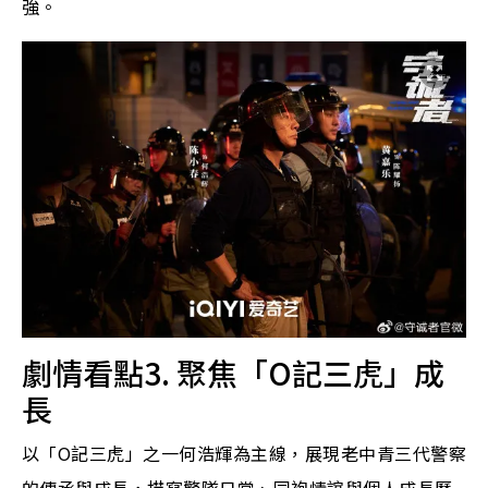
強。
劇情看點3. 聚焦「O記三虎」成
長
以「O記三虎」之一何浩輝為主線，展現老中青三代警察