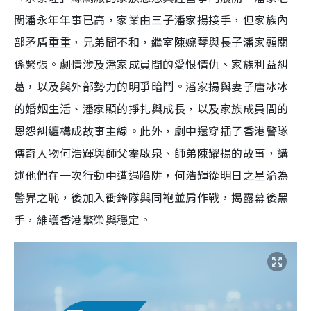
闆潘永年年事已高，家業由三子潘家揚接手，但家族內
部矛盾重重，兄弟間不和，繼室陳婉琴與長子潘家顯關
係緊張。劇情涉及潘家成員間的愛恨情仇、家族利益糾
葛，以及與外部勢力的明爭暗鬥。潘家揚與妻子唐冰冰
的婚姻生活、潘家顯的掙扎與成長，以及家族成員間的
恩怨糾纏構成故事主線。此外，劇中還穿插了香港警隊
傳奇人物何浩輝與師父霍啟泉、師弟陳耀揚的故事，講
述他們在一次行動中遭遇陷阱，何浩輝從明日之星淪為
警界之恥，後加入衝鋒隊與同袍並肩作戰，揭露幕後黑
手，維護香港繁榮與穩定。