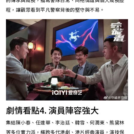
的傳承與成長，描寫警隊日常、同袍情誼與個人成長歷
程，讓觀眾看到平凡警察背後的堅守與不易。
劇情看點4. 演員陣容強大
集結陳小春、任達華、李治廷、韓雪、何潤東、熊黛林
等多位實力派，橫跨多代港劇、港片經典演員，演技保