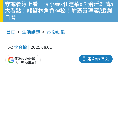
守誠者線上看｜陳小春x任達華x李治廷劇情5
大看點！熊黛林角色神秘！附演員陣容/追劇
日曆
首頁
生活話題
電影劇集
文:
李寶怡
2025.08.01
在Google追蹤
用 App 睇文
《UHK 港生活》