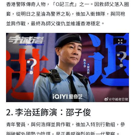
香港警隊傳奇人物，「O記三虎」之一。因救師父落入圈
套，從明日之星淪為警界之恥，後加入衝鋒隊，與同袍
並肩作戰，最終為師父復仇並維護香港穩定。
2. 李治廷飾演：邵子俊
青年警員，與何浩輝並肩作戰，後加入特別行動組，參
與破解外國勢力陰謀，是正義感強烈的新一代警察。