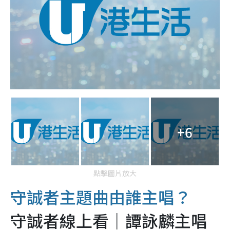
+6
點擊圖片放大
守誠者主題曲由誰主唱？
守誠者線上看｜譚詠麟主唱