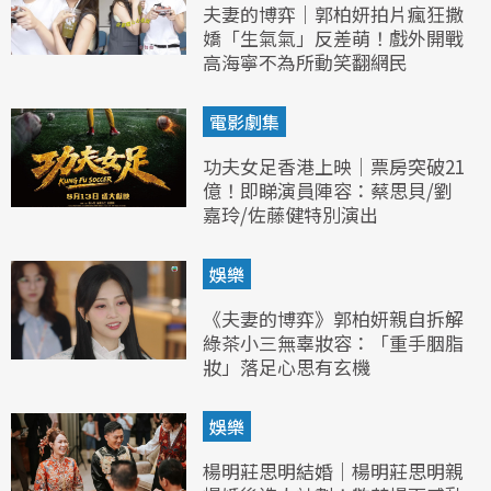
夫妻的博弈｜郭柏妍拍片瘋狂撒
嬌「生氣氣」反差萌！戲外開戰
高海寧不為所動笑翻網民
電影劇集
功夫女足香港上映｜票房突破21
億！即睇演員陣容：蔡思貝/劉
嘉玲/佐藤健特別演出
娛樂
《夫妻的博弈》郭柏妍親自拆解
綠茶小三無辜妝容：「重手胭脂
妝」落足心思有玄機
娛樂
楊明莊思明結婚｜楊明莊思明親