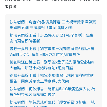
者官微
執法者們｜角色介紹/演員陣容 三大視帝黃宗澤陳豪
馬國明 內地開播獲封「港劇復興之作」
執法者們線上看｜1-25集大結局TVB全劇透！每集
劇情預告即時更新
書卷一夢線上看｜劉宇寧李一桐穿書劇情6看點+黃
Viu同步更新 追劇日曆/更新時間/演員角色
桃花映江山線上看｜劉學義x孟子義先婚後愛必睇4
大看點！原著小說結局劇透+追劇日曆
錦繡芳華線上看｜楊紫李現遭黑化魏哲鳴陷害重點
預告！國色芳華第二季劇透6大伏線
執法者們｜何依婷靠一絕招減齡10年演追夢少女 為
角色密集式苦練解鎖新技能
執法者們｜陳若思成新生代「靚女前輩收割機」 親