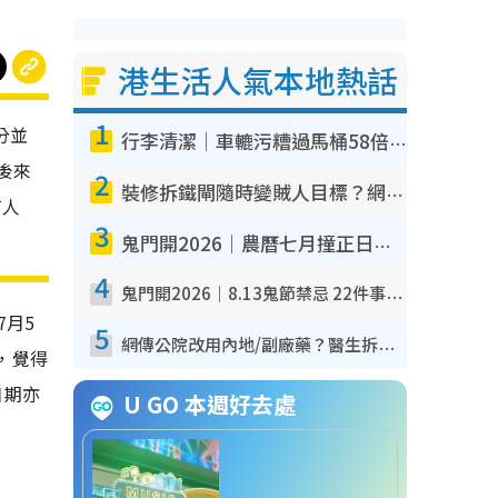
港生活人氣本地熱話
1
分並
行李清潔｜車轆污糟過馬桶58倍！專家警告忌用酒精抹 教1招免污手除菌
後來
2
裝修拆鐵閘隨時變賊人目標？網民揭2大關鍵用途：裝新式等於白裝？附新舊鐵閘分別
有人
3
鬼門開2026｜農曆七月撞正日全食特別邪？專家警告切忌做一事！揭4大禁忌+2招保平安
4
鬼門開2026｜8.13鬼節禁忌 22件事唔做得！燒肉、刺身要少食？半夜勿吹口哨/打呢個電話
月5
5
網傳公院改用內地/副廠藥？醫生拆解正副廠分別 揭4類人換藥隨時出事
，覺得
日期亦
U GO 本週好去處