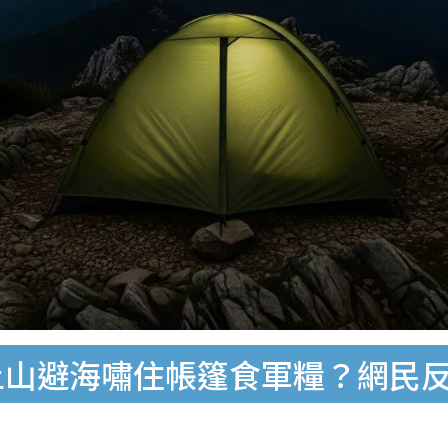
上山避海嘯住帳篷食軍糧？網民