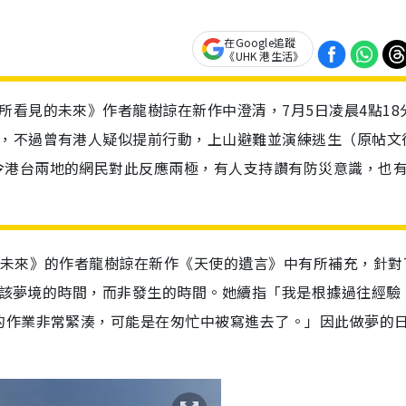
在Google追蹤
《UHK 港生活》
所看見的未來》作者龍樹諒在新作中澄清，7月5日凌晨4點18
全，不過曾有港人疑似提前行動，上山避難並演練逃生（原帖文
令港台兩地的網民對此反應兩極，有人支持讚有防災意識，也
未來》的作者龍樹諒在新作《天使的遺言》中有所補充，針對7
夢見該夢境的時間，而非發生的時間。她續指「我是根據過往經驗
的作業非常緊湊，可能是在匆忙中被寫進去了。」因此做夢的