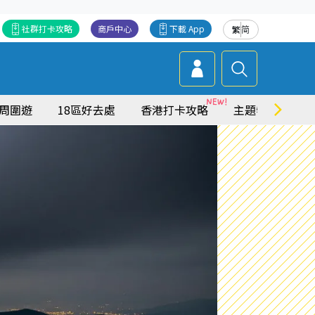
社群打卡攻略
商戶中心
下載 App
繁
简
周圍遊
18區好去處
香港打卡攻略
主題特集