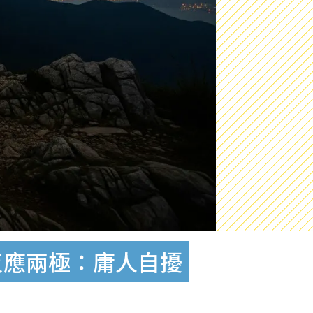
反應兩極：庸人自擾