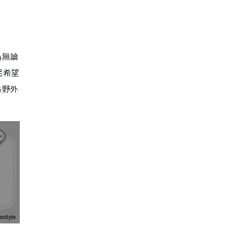
為無論
民希望
係野外