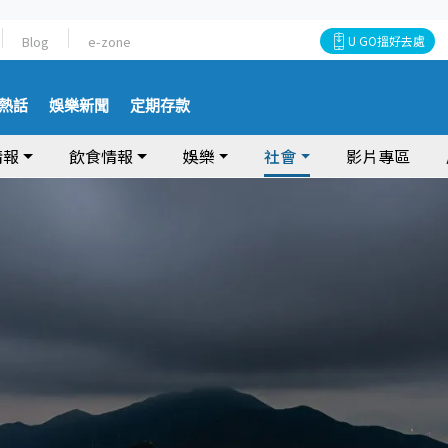
Blog
e-zone
U GO搵好去處
熱話
娛樂新聞
定期存款
情報
飲食情報
娛樂
社會
影片專區