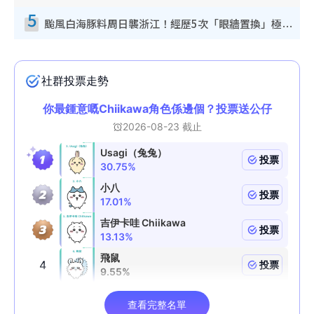
5
颱風白海豚料周日襲浙江！經歷5次「眼牆置換」極罕見 成登陸內地最長途颱風