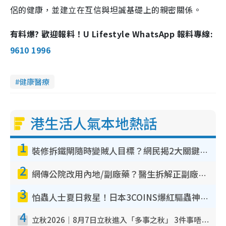
侶的健康，並建立在互信與坦誠基礎上的親密關係。
有料爆? 歡迎報料！U Lifestyle WhatsApp 報料專線:
9610 1996
健康醫療
港生活人氣本地熱話
1
裝修拆鐵閘隨時變賊人目標？網民揭2大關鍵用途：裝新式等於白裝？附新舊鐵閘分別
2
網傳公院改用內地/副廠藥？醫生拆解正副廠分別 揭4類人換藥隨時出事
3
怕蟲人士夏日救星！日本3COINS爆紅驅蟲神器$45起 1招「全程免觸碰」輕鬆搞定小強
4
立秋2026｜8月7日立秋進入「多事之秋」 3件事唔做得！專家教6招開運 清枱頭／銀包納氣接好運