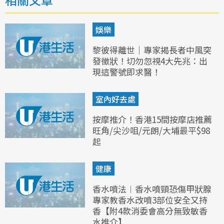
娛樂
黎彼得離世｜專家揭長者中風突
發徵狀！切勿忽視4大先兆：出
現這警號即求醫！
室內好去處
按摩推介！香港15間按摩店推薦
旺角/尖沙咀/元朗/大埔最平$98
起
健康
香水噴法︱香水噴頸恐傷甲狀腺
專家教香水改噴3部位安全又持
香【附4款消委會高分無致敏香
水推介】