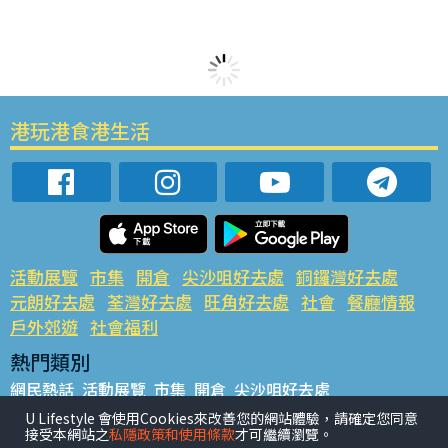
港玩港食港生活
活動展覽
市集
開倉
尖沙咀好去處
銅鑼灣好去處
元朗好去處
荃灣好去處
旺角好去處
社會
餐廳情報
戶外郊遊
社會福利
熱門類別
網民熱話
活動展覽
市集
開倉
尖沙咀好去處
銅鑼灣好去處
元朗好去處
荃灣好去處
旺角好去處
社會
U Lifestyle 會使用Cookies來改善您的網站體驗，請確定您同意
接受本網站之
私隱政策和使用條款
才可繼續瀏覽。
餐廳情報
戶外郊遊