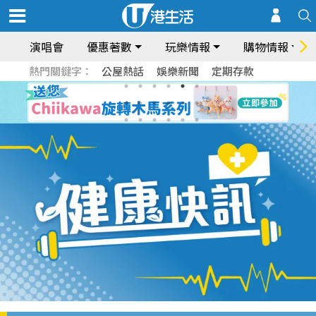
演唱會
優惠著數
玩樂情報
購物情報
熱門關鍵字：
公屋熱話
娛樂新聞
定期存款