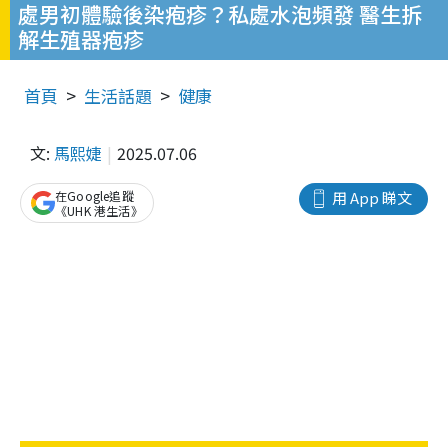
處男初體驗後染疱疹？私處水泡頻發 醫生拆
解生殖器疱疹
首頁
生活話題
健康
文:
馬熙婕
2025.07.06
在Google追蹤
用 App 睇文
《UHK 港生活》