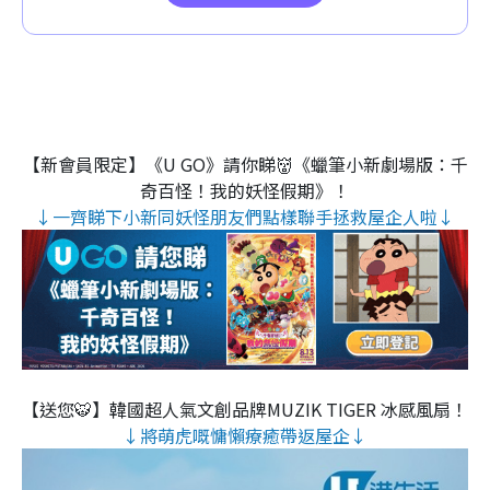
【新會員限定】《U GO》請你睇👹《蠟筆小新劇場版：千
奇百怪！我的妖怪假期》！
↓一齊睇下小新同妖怪朋友們點樣聯手拯救屋企人啦↓
【送您🐯】韓國超人氣文創品牌MUZIK TIGER 冰感風扇！
↓將萌虎嘅慵懶療癒帶返屋企↓