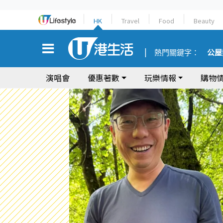
HK
Travel
Food
Beauty
熱門關鍵字：
公屋
演唱會
優惠著數
玩樂情報
購物