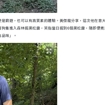
使是窮遊，也可以有高質素的體驗。黃傑龍分享，這次他在意
著狗隻進入森林掘黑松露，笑指當日掘到6個黑松露，隨即便煮
有品味」。