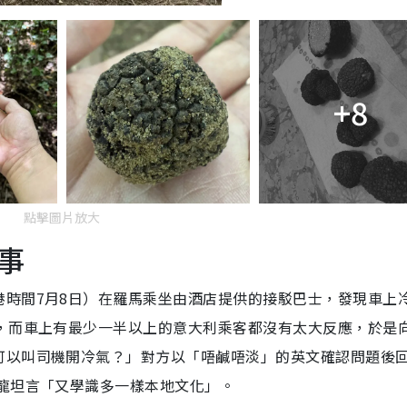
+8
點擊圖片放大
事
港時間7月8日）在羅馬乘坐由酒店提供的接駁巴士，發現車上
度，而車上有最少一半以上的意大利乘客都沒有太大反應，於是
可以叫司機開冷氣？」對方以「唔鹹唔淡」的英文確認問題後
龍坦言「又學識多一樣本地文化」。