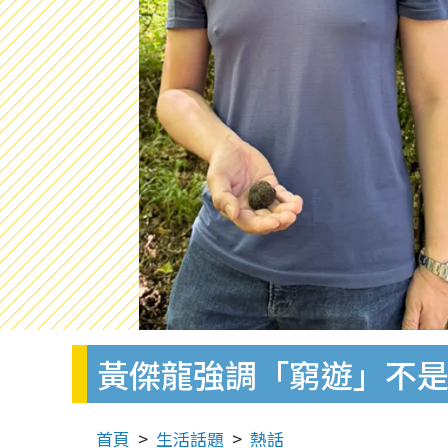
黃傑龍強調「窮遊」不
首頁
生活話題
熱話