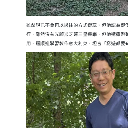
雖然現已不會再以過往的方式遊玩，但他認為即
行，雖然沒有光顧米芝蓮三星餐廳，但他選擇帶
用，還順道學習製作意大利菜，坦言「窮遊都要