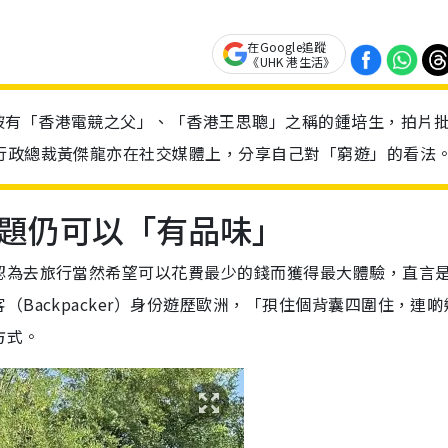
在Google追蹤
《UHK 港生活》
被有「香港電競之父」、「香港王思聰」之稱的鍾培生，拍片
行政總裁黃傑龍亦在社交媒體上，分享自己對「窮遊」的看法
題仍可以「有品味」
認為去旅行當然希望可以花費最少的錢而獲得最大體驗，直言
Backpacker）身份遊歷歐洲，「孭住個背囊四圍住，連啲
方式。