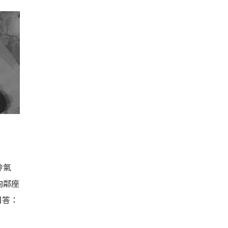
冷氣
向鄰座
回答：