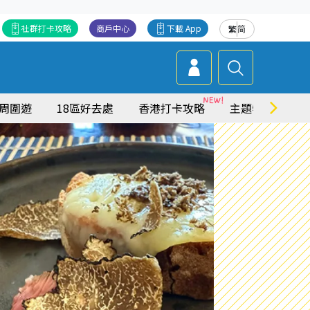
社群打卡攻略
商戶中心
下載 App
繁
简
周圍遊
18區好去處
香港打卡攻略
主題特集