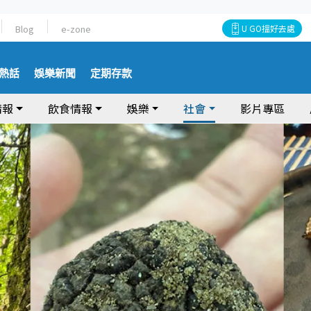
Blog
e-zone
U GO搵好去處
熱話
娛樂新聞
定期存款
情報
飲食情報
娛樂
社會
影片專區