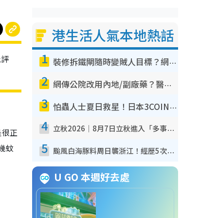
港生活人氣本地熱話
1
批評
裝修拆鐵閘隨時變賊人目標？網民揭2大關鍵用途：裝新式等於白裝？附新舊鐵閘分別
。
2
網傳公院改用內地/副廠藥？醫生拆解正副廠分別 揭4類人換藥隨時出事
3
怕蟲人士夏日救星！日本3COINS爆紅驅蟲神器$45起 1招「全程免觸碰」輕鬆搞定小強
4
立秋2026｜8月7日立秋進入「多事之秋」 3件事唔做得！專家教6招開運 清枱頭／銀包納氣接好運
是很正
5
幾蚊
颱風白海豚料周日襲浙江！經歷5次「眼牆置換」極罕見 成登陸內地最長途颱風
U GO 本週好去處