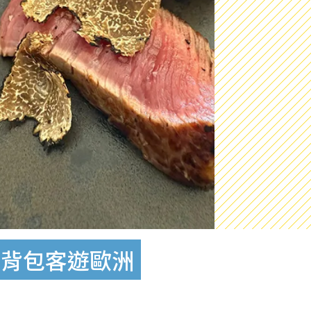
做背包客遊歐洲