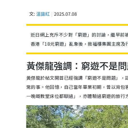
文:
溫藹紅
2025.07.08
近日網上充斥不少對「窮遊」的討論，繼早前
香港「18元窮遊」亂象後，敘福樓集團主席及
黃傑龍強調：窮遊不是問
黃傑龍於帖文開首已經強調「窮遊不是問題」，
常的事。他回憶，自己當年畢業初期，曾以背包客（
一晚嘅教堂床位都瞓過」，亦體驗過窮遊的旅行