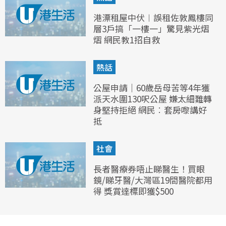
港漂租屋中伏︱誤租佐敦鳳樓同
層3戶搞「一樓一」驚見紫光熠
熠 網民教1招自救
熱話
公屋申請｜60歲岳母苦等4年獲
派天水圍130呎公屋 嫌太細難轉
身堅持拒絕 網民︰套房嚟講好
抵
社會
長者醫療券唔止睇醫生！買眼
鏡/睇牙醫/大灣區19間醫院都用
得 獎賞達標即獲$500