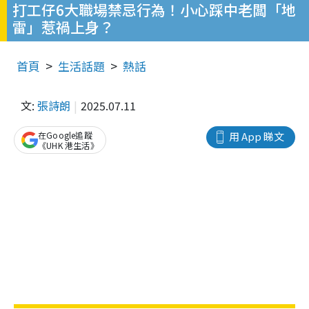
打工仔6大職場禁忌行為！小心踩中老闆「地
雷」惹禍上身？
首頁
生活話題
熱話
文:
張詩朗
2025.07.11
在Google追蹤
用 App 睇文
《UHK 港生活》