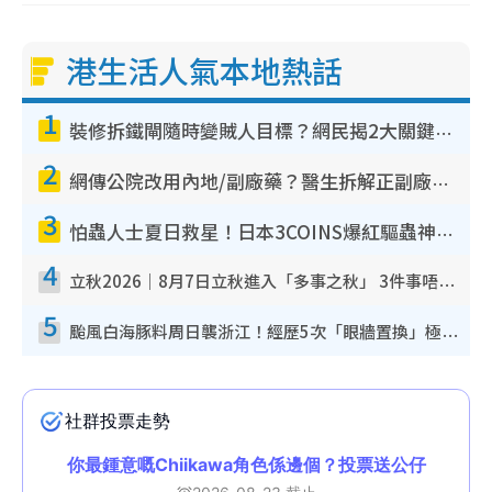
港生活人氣本地熱話
1
裝修拆鐵閘隨時變賊人目標？網民揭2大關鍵用途：裝新式等於白裝？附新舊鐵閘分別
2
網傳公院改用內地/副廠藥？醫生拆解正副廠分別 揭4類人換藥隨時出事
3
怕蟲人士夏日救星！日本3COINS爆紅驅蟲神器$45起 1招「全程免觸碰」輕鬆搞定小強
4
立秋2026｜8月7日立秋進入「多事之秋」 3件事唔做得！專家教6招開運 清枱頭／銀包納氣接好運
5
颱風白海豚料周日襲浙江！經歷5次「眼牆置換」極罕見 成登陸內地最長途颱風