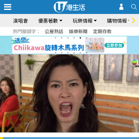
演唱會
優惠著數
玩樂情報
購物情報
熱門關鍵字：
公屋熱話
娛樂新聞
定期存款