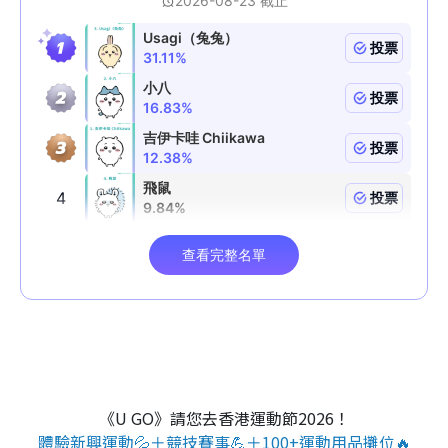
《U GO》請您去香港運動節2026！
體驗新興運動💦＋競技賽事💪＋100+運動用品攤位🔥