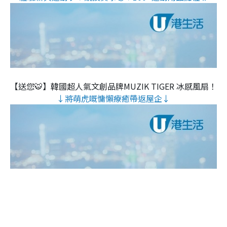
【送您🐯】韓國超人氣文創品牌MUZIK TIGER 冰感風扇！
↓將萌虎嘅慵懶療癒帶返屋企↓