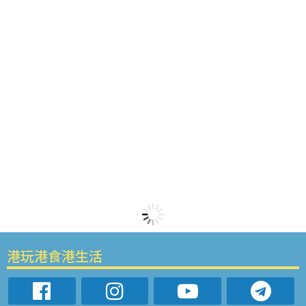
港玩港食港生活