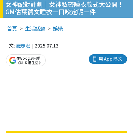
女神配對計劃｜女神私密睡衣款式大公開！
GM估葉蒨文睡衣一口咬定呢一件
首頁
生活話題
娛樂
文:
羅志宏
2025.07.13
在Google追蹤
用 App 睇文
《UHK 港生活》