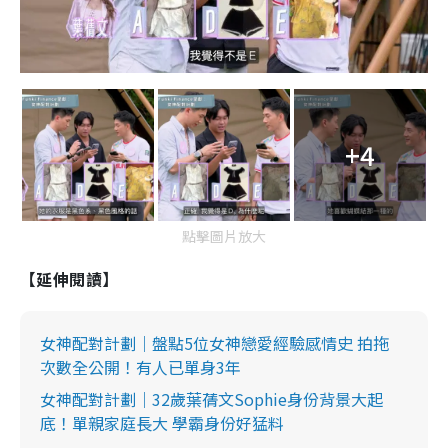
+4
點擊圖片放大
【延伸閱讀】
女神配對計劃｜盤點5位女神戀愛經驗感情史 拍拖
次數全公開！有人已單身3年
女神配對計劃｜32歲葉蒨文Sophie身份背景大起
底！單親家庭長大 學霸身份好猛料