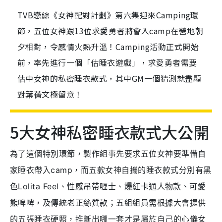
TVB戀綜《女神配對計劃》第六集迎來Camping環
節，五位女神跟13位求愛勇者將會入camp在營地朝
夕相對，令感情火熱升溫！Camping活動正式開始
前，率先進行一個「估睡衣遊戲」，求愛勇者需要
估中女神的私密睡衣款式，其中GM一個猜測就盡顯
對葉蒨文極留意！
5大女神私密睡衣款式大公開
為了這個特別環節，製作組事先要求五位女神要準備自
家睡衣帶入camp，而五款女神自攜的睡衣款式分別有黑
色Lolita Feel、性感吊帶喱士、爆紅卡通人物款、可愛
熊啤啤，及傳統老正絲質款；五組組員需根據大會提供
的五張睡衣硬照，推斷出哪一套才是屬於自己的心儀女