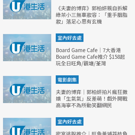
《夫妻的博弈》郭柏妍親自拆解
綠茶小三無辜妝容：「重手胭脂
妝」落足心思有玄機
室內好去處
Board Game Cafe｜7大香港
Board Game Cafe推介 $158起
玩全日旺角/觀塘/荃灣
電影劇集
夫妻的博弈｜郭柏妍拍片瘋狂撒
嬌「生氣氣」反差萌！戲外開戰
高海寧不為所動笑翻網民
室內好去處
密室逃脫推介｜旺角黃埔荔枝角