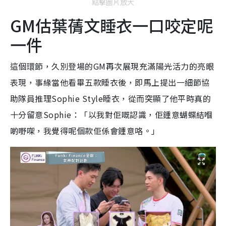
點擊圖片放大
GM估葉蒨文睡衣一口咬定呢
一件
這個環節，久別登場的GM再次展現充滿陽光活力的亮眼
表現，事緣當他看畢五款睡衣後，即馬上提出一細節協
助隊員推理Sophie Style睡衣，從而突顯了他平時真的
十分留意Sophie：「以我對佢嘅認識，佢鍾意蝴蝶結嗰
啲嘢㗎，我覺得呢個款佢係會鍾意咯。」