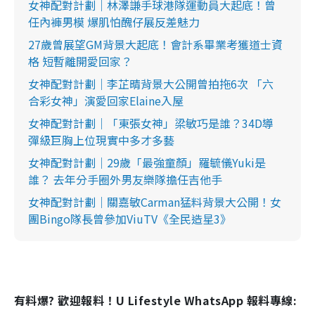
女神配對計劃｜林澤謙手球港隊運動員大起底！曾
任內褲男模 爆肌怕醜仔展反差魅力
27歲曾展望GM背景大起底！會計系畢業考獲道士資
格 短暫離開愛回家？
女神配對計劃｜李芷晴背景大公開曾拍拖6次 「六
合彩女神」演愛回家Elaine入屋
女神配對計劃｜「東張女神」梁敏巧是誰？34D導
彈級巨胸上位現實中多才多藝
女神配對計劃｜29歲「最強童顏」羅毓儀Yuki是
誰？ 去年分手圈外男友樂隊擔任吉他手
女神配對計劃｜關嘉敏Carman猛料背景大公開！女
團Bingo隊長曾參加ViuTV《全民造星3》
有料爆? 歡迎報料！U Lifestyle WhatsApp 報料專線: