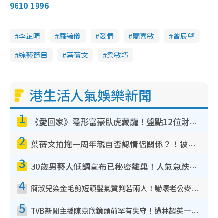
9610 1996
李芷晴
羅毓儀
愛情
關嘉敏
曾展望
綜藝節目
葉蒨文
梁敏巧
港生活人氣娛樂新聞
1
《愛回家》隱形富豪臥虎藏龍！盤點12位財氣逼人的有錢藝人：呢位靚女3億身家唔憂做
2
葉蒨文拍拖一周年親自否認情侶關係？！被質疑感情造假竟稱GM「普通同事」
3
30歲男藝人低調宣布已秘密離巢！人氣急跌變失蹤人口︰「這幾年過得並不容易」
4
簡淑兒染金毛剪短頭髮氣質判若兩人！嚇壞老公麥大力都認唔出：「你做咩事？」
5
TVB新聞主播陳嘉欣鏡頭前罕有失守！遭林超英一句說話突襲嚇親當場大笑