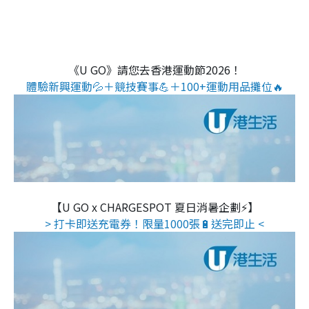
《U GO》請您去香港運動節2026！
體驗新興運動💦＋競技賽事💪＋100+運動用品攤位🔥
【U GO x CHARGESPOT 夏日消暑企劃⚡】
> 打卡即送充電券！限量1000張🔋送完即止 <