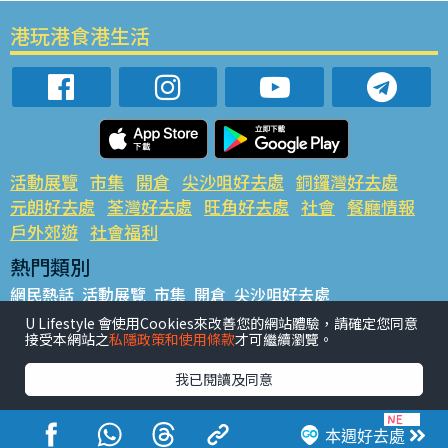
港玩港食港生活
活動展覽
市集
開倉
尖沙咀好去處
銅鑼灣好去處
元朗好去處
荃灣好去處
旺角好去處
社會
餐廳情報
戶外郊遊
社會福利
熱門類別
網民熱話
活動展覽
市集
開倉
尖沙咀好去處
銅鑼灣好去處
元朗好去處
荃灣好去處
旺角好去處
社會
U Lifestyle 會使用Cookies來改善您的網站體驗，請確定您同意
接受本網站之
私隱政策和使用條款
才可繼續瀏覽。
餐廳情報
戶外郊遊
熱門標籤
我已閱讀及同意
#UGO搵好去處
#人氣活動推介
#美食社群熱話
#親子玩樂好去處
#ULifestyle應用程式
#限時搶
本週好去處