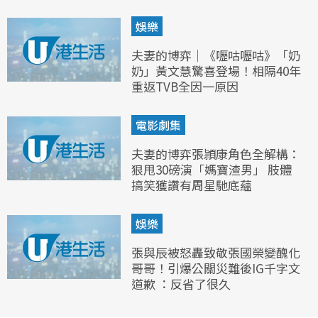
娛樂
夫妻的博弈｜《嚦咕嚦咕》「奶
奶」黃文慧驚喜登場！相隔40年
重返TVB全因一原因
電影劇集
夫妻的博弈張頴康角色全解構：
狠甩30磅演「媽寶渣男」 肢體
搞笑獲讚有周星馳底蘊
娛樂
張與辰被怒轟致敬張國榮變醜化
哥哥！引爆公關災難後IG千字文
道歉 ：反省了很久