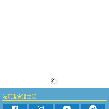
港玩港食港生活