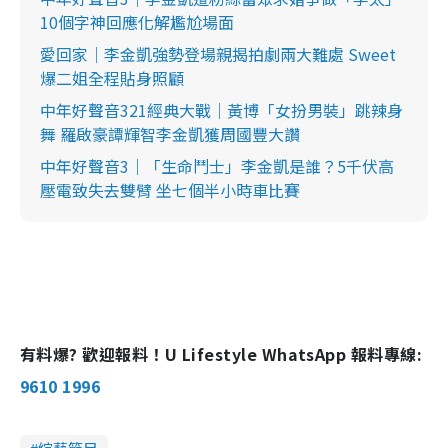
10個字神回應化解尷尬場面
愛回家｜李金凱強勢登場親揭拍劇兩大難處 Sweet
爆二姐全程貼身照顧
中年好聲音321經典大戰｜黃博「女扮男裝」跳辣身
舞 羅啟豪譚輝智李金凱獲周國豐大讚
中年好聲音3｜「生命鬥士」李金凱是誰？5千伏高
壓電致失去雙臂 坐七個半小時車比賽
有料爆? 歡迎報料！U Lifestyle WhatsApp 報料專線:
9610 1996