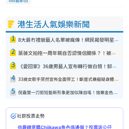
綜藝節目
港生活人氣娛樂新聞
1
8大最冇禮貌藝人名單被瘋傳！網民揭發明星真面目 一致數臭呢位係無品天花板？
2
葉蒨文拍拖一周年親自否認情侶關係？！被質疑感情造假竟稱GM「普通同事」
3
《愛回家》36歲男藝人宣布轉行做白領！卸下藝人身份回歸素人平淡生活
4
33歲女歌手突然宣佈全面停工！斷崖式暴瘦疑身體亮紅燈！聲明曝︰將暫時淡出
5
倪嘉雯一刀剪短髮新形象更加似陳自瑤！捨棄金色長髮造型氣質大變超驚喜