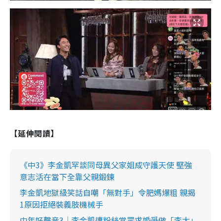
【延伸閱讀】
《中3》李金凱罕談同母異父家姐成守護天使 堅強
意志活在當下全靠父親鍛鍊
李金凱地獄級笑話自嘲「無對手」令肥媽爆粗 親揭
1原因拒絕裝義肢機械手
中年好聲音3｜李金凱遭粉絲當眾求婚爭做「李太」