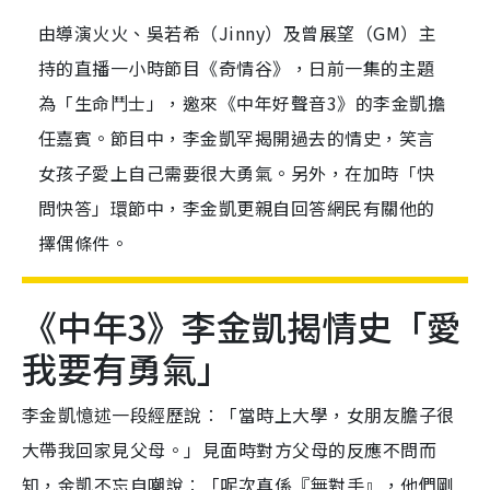
由導演火火、吳若希（Jinny）及曾展望（GM）主
持的直播一小時節目《奇情谷》，日前一集的主題
為「生命鬥士」，邀來《中年好聲音3》的李金凱擔
任嘉賓。節目中，李金凱罕揭開過去的情史，笑言
女孩子愛上自己需要很大勇氣。另外，在加時「快
問快答」環節中，李金凱更親自回答網民有關他的
擇偶條件。
《中年3》李金凱揭情史「愛
我要有勇氣」
李金凱憶述一段經歷說︰「當時上大學，女朋友膽子很
大帶我回家見父母。」見面時對方父母的反應不問而
知，金凱不忘自嘲說︰「呢次真係『無對手』，他們剛