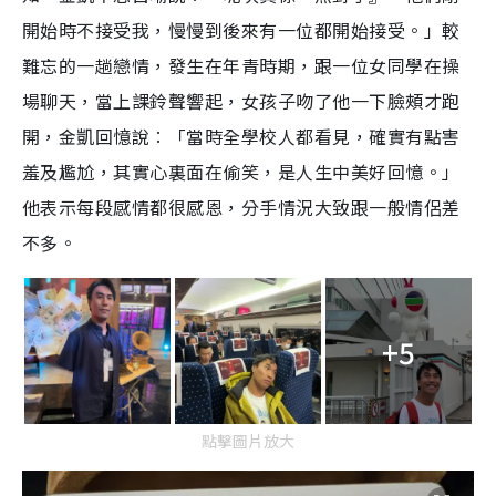
開始時不接受我，慢慢到後來有一位都開始接受。」較
難忘的一趟戀情，發生在年青時期，跟一位女同學在操
場聊天，當上課鈴聲響起，女孩子吻了他一下臉頰才跑
開，金凱回憶說︰「當時全學校人都看見，確實有點害
羞及尷尬，其實心裏面在偷笑，是人生中美好回憶。」
他表示每段感情都很感恩，分手情況大致跟一般情侶差
不多。
+5
點擊圖片放大