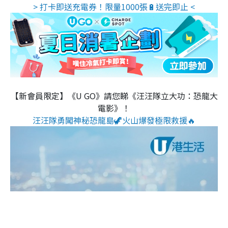
> 打卡即送充電券！限量1000張🔋送完即止 <
【新會員限定】《U GO》請您睇《汪汪隊立大功：恐龍大
電影》！
汪汪隊勇闖神秘恐龍島🦖火山爆發極限救援🔥