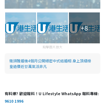
+8
點擊圖片放大
衛詩雅婚後4個月公開絕密中式結婚相 身上頂級褂
皇造價近廿萬氣派非凡
有料爆? 歡迎報料！U Lifestyle WhatsApp 報料專線:
9610 1996