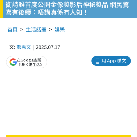
衛詩雅首度公開金像獎影后神秘獎品 網民驚
喜有後續：唔講真係冇人知！
首頁
生活話題
娛樂
文:
鄭惠文
2025.07.17
在Google追蹤
用 App 睇文
《UHK 港生活》