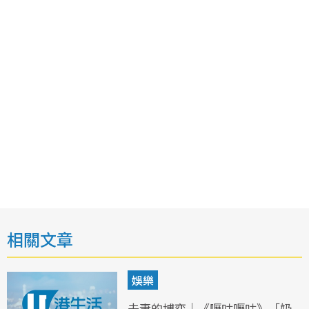
相關文章
娛樂
夫妻的博弈｜《嚦咕嚦咕》「奶