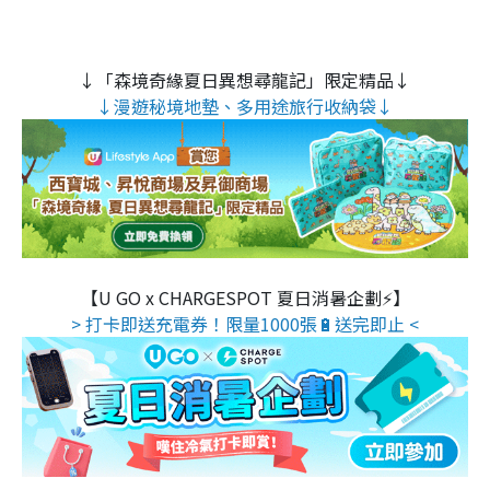
↓「森境奇緣夏日異想尋龍記」限定精品↓
↓漫遊秘境地墊、多用途旅行收納袋↓
【U GO x CHARGESPOT 夏日消暑企劃⚡】
> 打卡即送充電券！限量1000張🔋送完即止 <