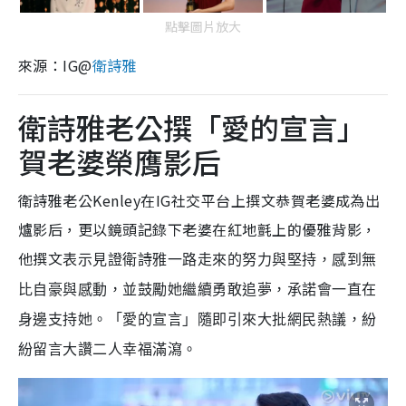
點擊圖片放大
來源：IG@
衛詩雅
衛詩雅老公撰「愛的宣言」
賀老婆榮膺影后
衛詩雅老公Kenley在IG社交平台上撰文恭賀老婆成為出
爐影后，更以鏡頭記錄下老婆在紅地氈上的優雅背影，
他撰文
表示見證衛詩雅一路走來的努力與堅持，感到無
比自豪與感動，並鼓勵她繼續勇敢追夢，承諾會一直在
身邊支持她。「愛的宣言」隨即引來大批網民熱議，紛
紛留言大讚二人幸福滿瀉。