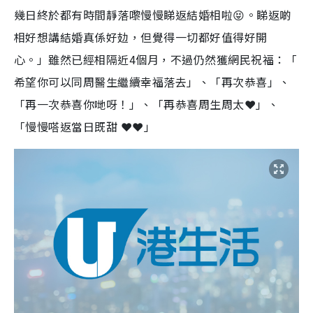
幾日終於都有時間靜落嚟慢慢睇返結婚相啦😝。睇返啲
相好想講結婚真係好攰，但覺得一切都好值得好開
心。」雖然已經相隔近4個月，不過仍然獲網民祝福：「
希望你可以同周醫生繼續幸福落去」、「再次恭喜」、
「再一次恭喜你哋呀！」、「再恭喜周生周太❤️」、
「慢慢嗒返當日既甜 ❤️❤️」