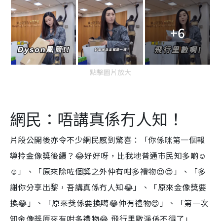
+6
點擊圖片放大
網民：唔講真係冇人知！
片段公開後亦令不少網民感到驚喜：「你係咪第一個報
導拎金像獎後續？😂好好呀，比我地普通市民知多啲☺️
☺️」、「原來除咗個獎之外仲有咁多禮物😍😍」、「多
謝你分享出黎，吾講真係冇人知😂」、「原來金像獎要
換😂」、「原來獎係要換噶😂仲有禮物😍」、「第一次
知金像獎原來有咁多禮物😂 飛行里數淨係不得了」