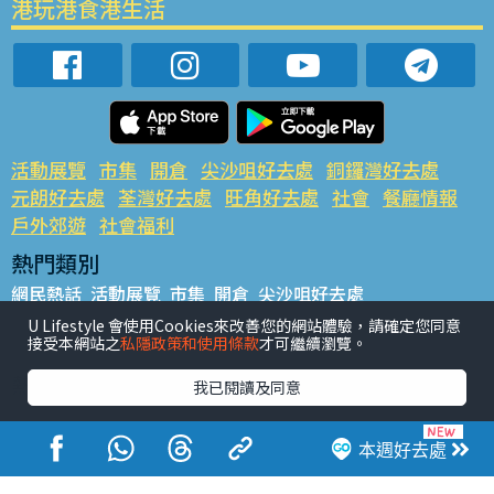
港玩港食港生活
活動展覽
市集
開倉
尖沙咀好去處
銅鑼灣好去處
元朗好去處
荃灣好去處
旺角好去處
社會
餐廳情報
戶外郊遊
社會福利
熱門類別
網民熱話
活動展覽
市集
開倉
尖沙咀好去處
銅鑼灣好去處
元朗好去處
荃灣好去處
旺角好去處
社會
U Lifestyle 會使用Cookies來改善您的網站體驗，請確定您同意
接受本網站之
私隱政策和使用條款
才可繼續瀏覽。
餐廳情報
戶外郊遊
熱門標籤
我已閱讀及同意
#UGO搵好去處
#人氣活動推介
#美食社群熱話
#親子玩樂好去處
#ULifestyle應用程式
#限時搶
本週好去處
#UJetso禮物放送
#ULifestyle商戶中心
#著數
#網絡熱話