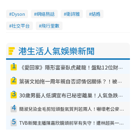
Dyson
網絡熱話
衛詩雅
結婚
社交平台
飛行里數
港生活人氣娛樂新聞
1
《愛回家》隱形富豪臥虎藏龍！盤點12位財氣逼人的有錢藝人：呢位靚女3億身家唔憂做
2
葉蒨文拍拖一周年親自否認情侶關係？！被質疑感情造假竟稱GM「普通同事」
3
30歲男藝人低調宣布已秘密離巢！人氣急跌變失蹤人口︰「這幾年過得並不容易」
4
簡淑兒染金毛剪短頭髮氣質判若兩人！嚇壞老公麥大力都認唔出：「你做咩事？」
5
TVB新聞主播陳嘉欣鏡頭前罕有失守！遭林超英一句說話突襲嚇親當場大笑