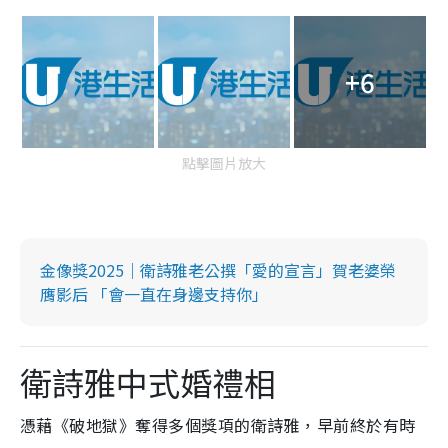
+6
點擊圖片放大
金像獎2025｜衛詩雅老公撰「愛的宣言」賀老婆榮
膺影后 「會一直在身邊支持你」
衛詩雅中式婚禮相
憑藉《破地獄》奪得多個獎項的衛詩雅，早前終於有時