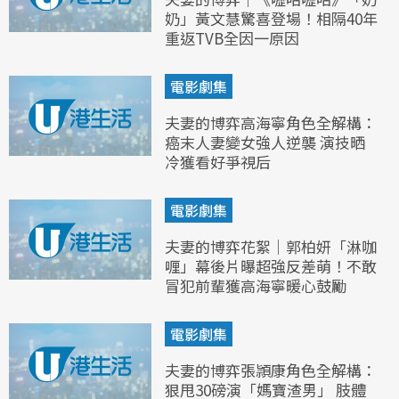
奶」黃文慧驚喜登場！相隔40年
重返TVB全因一原因
電影劇集
夫妻的博弈高海寧角色全解構：
癌末人妻變女強人逆襲 演技晒
冷獲看好爭視后
電影劇集
夫妻的博弈花絮｜郭柏妍「淋咖
喱」幕後片曝超強反差萌！不敢
冒犯前輩獲高海寧暖心鼓勵
電影劇集
夫妻的博弈張頴康角色全解構：
狠甩30磅演「媽寶渣男」 肢體