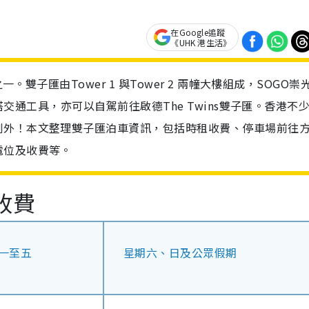
在Google追蹤
《UHK 港生活》
。雙子匯由Tower 1 與Tower 2 兩幢大樓組成，SOGO崇
乘搭交通工具，亦可以自駕前往啟德The Twins雙子匯。香港不
例外！本文整理雙子匯泊車資訊，包括時租收費、停車場前往
電位及收費等。
場收費
一至五
星期六、日及公眾假期