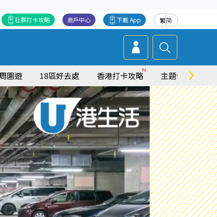
社群打卡攻略
商戶中心
下載 App
繁
简
周圍遊
18區好去處
香港打卡攻略
主題特集