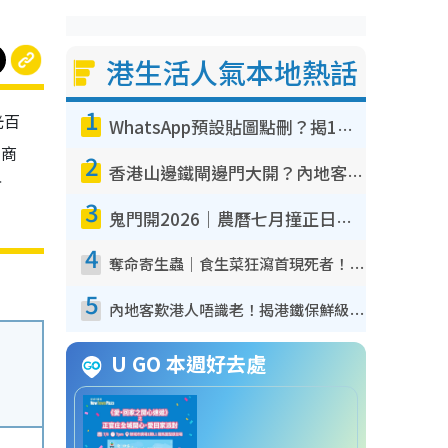
港生活人氣本地熱話
1
光百
WhatsApp預設貼圖點刪？揭1招「反向操作」還原簡潔介面 附3步實測教學
少商
2
香港山邊鐵閘邊門大開？內地客困惑意義何在！網民神回覆：呢種叫法理性防禦
方
3
鬼門開2026｜農曆七月撞正日全食特別邪？專家警告切忌做一事！揭4大禁忌+2招保平安
4
奪命寄生蟲｜食生菜狂瀉首現死者！疫潮惡化錄1.8萬宗病例 揭洗菜3大謬誤
5
內地客歎港人唔識老！揭港鐵保鮮級冷氣 港人求放過：咪投訴
U GO 本週好去處