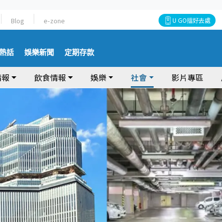
Blog
e-zone
U GO搵好去處
熱話
娛樂新聞
定期存款
情報
飲食情報
娛樂
社會
影片專區