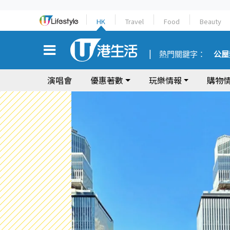
HK
Travel
Food
Beauty
熱門關鍵字：
公屋
演唱會
優惠著數
玩樂情報
購物