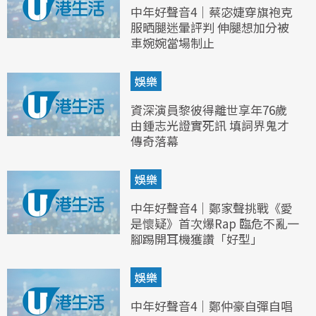
中年好聲音4｜蔡宓婕穿旗袍克
服晒腿迷暈評判 伸腿想加分被
車婉婉當場制止
娛樂
資深演員黎彼得離世享年76歲
由鍾志光證實死訊 填詞界鬼才
傳奇落幕
娛樂
中年好聲音4｜鄭家聲挑戰《愛
是懷疑》首次爆Rap 臨危不亂一
腳踢開耳機獲讚「好型」
娛樂
中年好聲音4｜鄭仲豪自彈自唱