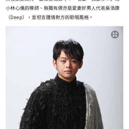
小林心儀的導師、無獨有偶亦是愛妻好男人代表吳浩康
（Deep），並坦言鍾情對方的歌唱風格。