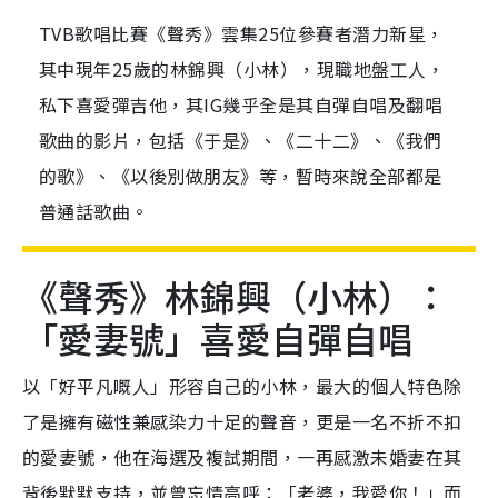
TVB歌唱比賽《聲秀》雲集25位參賽者潛力新星，
其中現年25歲的林錦興（小林），現職地盤工人，
私下喜愛彈吉他，其IG幾乎全是其自彈自唱及翻唱
歌曲的影片，包括《于是》、《二十二》、《我們
的歌》、《以後別做朋友》等，暫時來說全部都是
普通話歌曲。
《聲秀》林錦興（小林）：
「愛妻號」喜愛自彈自唱
以「好平凡嘅人」形容自己的小林，最大的個人特色除
了是擁有磁性兼感染力十足的聲音，更是一名不折不扣
的愛妻號，他在海選及複試期間，一再感激未婚妻在其
背後默默支持，並曾忘情高呼：「老婆，我愛你！」而