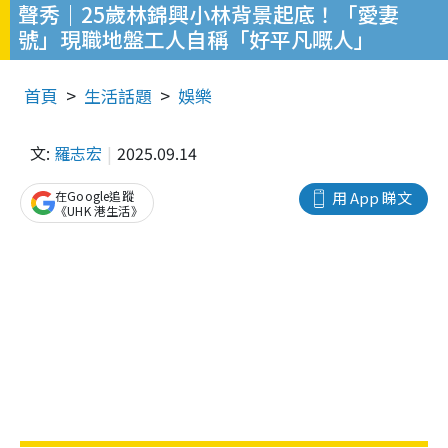
聲秀｜25歲林錦興小林背景起底！「愛妻
號」現職地盤工人自稱「好平凡嘅人」
首頁
生活話題
娛樂
文:
羅志宏
2025.09.14
在Google追蹤
用 App 睇文
《UHK 港生活》