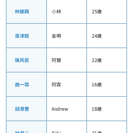
林錦興
小林
25歲
張津銘
金鳴
24歲
陳芮萮
阿寶
22歲
趙一霖
阿霖
16歲
胡港豐
Andrew
18歲