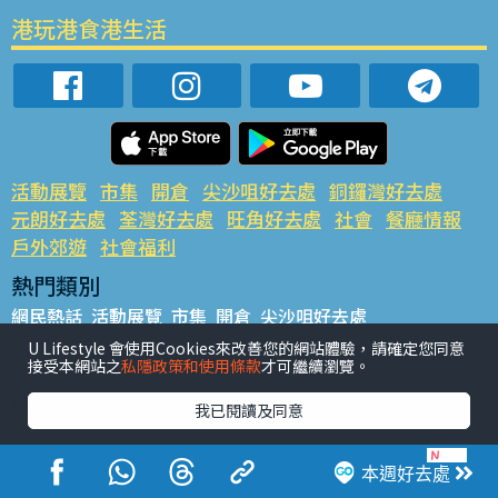
港玩港食港生活
活動展覽
市集
開倉
尖沙咀好去處
銅鑼灣好去處
元朗好去處
荃灣好去處
旺角好去處
社會
餐廳情報
戶外郊遊
社會福利
熱門類別
網民熱話
活動展覽
市集
開倉
尖沙咀好去處
銅鑼灣好去處
元朗好去處
荃灣好去處
旺角好去處
社會
U Lifestyle 會使用Cookies來改善您的網站體驗，請確定您同意
接受本網站之
私隱政策和使用條款
才可繼續瀏覽。
餐廳情報
戶外郊遊
熱門標籤
我已閱讀及同意
#UGO搵好去處
#人氣活動推介
#美食社群熱話
#親子玩樂好去處
#ULifestyle應用程式
#限時搶
本週好去處
#UJetso禮物放送
#ULifestyle商戶中心
#著數
#網絡熱話