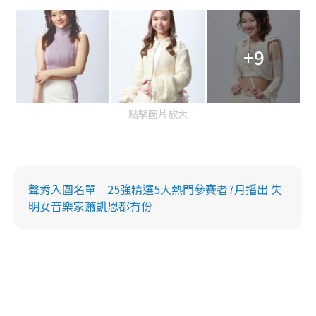
+9
點擊圖片放大
聲秀入圍名單｜25強精選5大熱門參賽者7月播出 失
明女音樂家蕭凱恩都有份