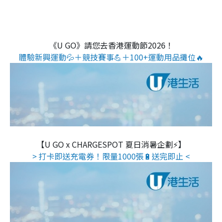
《U GO》請您去香港運動節2026！
體驗新興運動💦＋競技賽事💪＋100+運動用品攤位🔥
【U GO x CHARGESPOT 夏日消暑企劃⚡】
> 打卡即送充電券！限量1000張🔋送完即止 <