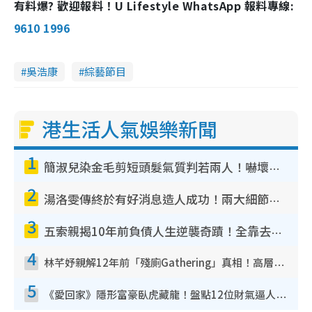
有料爆? 歡迎報料！U Lifestyle WhatsApp 報料專線:
9610 1996
吳浩康
綜藝節目
港生活人氣娛樂新聞
1
簡淑兒染金毛剪短頭髮氣質判若兩人！嚇壞老公麥大力都認唔出：「你做咩事？」
2
湯洛雯傳終於有好消息造人成功！兩大細節曝孕味極濃惹猜測：大肚婆先會咁！
3
五索親揭10年前負債人生逆襲奇蹟！全靠去一地方轉運後即遇上馬先生
4
林芊妤親解12年前「殘廁Gathering」真相！高層解約一句話重創尊嚴至今拒返TVB
5
《愛回家》隱形富豪臥虎藏龍！盤點12位財氣逼人的有錢藝人：呢位靚女3億身家唔憂做